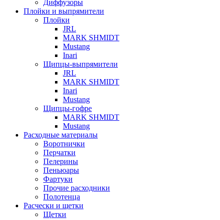
Диффузоры
Плойки и выпрямители
Плойки
JRL
MARK SHMIDT
Mustang
Inari
Щипцы-выпрямители
JRL
MARK SHMIDT
Inari
Mustang
Щипцы-гофре
MARK SHMIDT
Mustang
Расходные материалы
Воротнички
Перчатки
Пелерины
Пеньюары
Фартуки
Прочие расходники
Полотенца
Расчески и щетки
Щетки