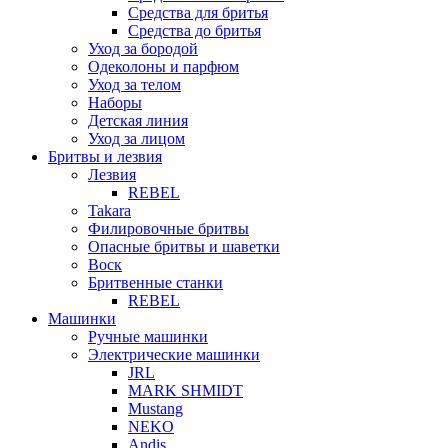
Средства для бритья
Средства до бритья
Уход за бородой
Одеколоны и парфюм
Уход за телом
Наборы
Детская линия
Уход за лицом
Бритвы и лезвия
Лезвия
REBEL
Takara
Филировочные бритвы
Опасные бритвы и шаветки
Воск
Бритвенные станки
REBEL
Машинки
Ручные машинки
Электрические машинки
JRL
MARK SHMIDT
Mustang
NEKO
Andis