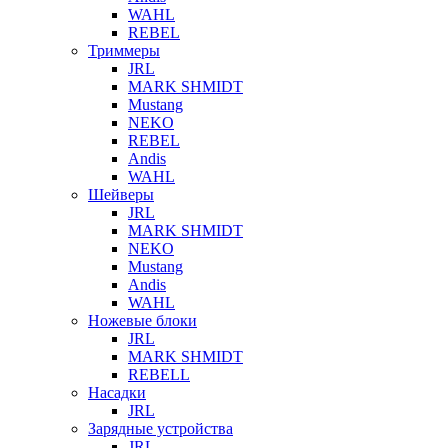
WAHL
REBEL
Триммеры
JRL
MARK SHMIDT
Mustang
NEKO
REBEL
Andis
WAHL
Шейверы
JRL
MARK SHMIDT
NEKO
Mustang
Andis
WAHL
Ножевые блоки
JRL
MARK SHMIDT
REBELL
Насадки
JRL
Зарядные устройства
JRL