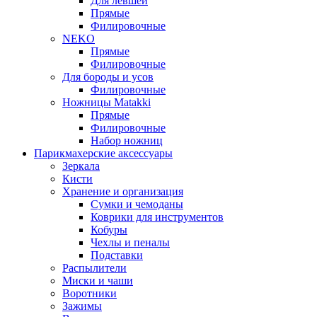
Для левшей
Прямые
Филировочные
NEKO
Прямые
Филировочные
Для бороды и усов
Филировочные
Ножницы Matakki
Прямые
Филировочные
Набор ножниц
Парикмахерские аксессуары
Зеркала
Кисти
Хранение и организация
Сумки и чемоданы
Коврики для инструментов
Кобуры
Чехлы и пеналы
Подставки
Распылители
Миски и чаши
Воротники
Зажимы