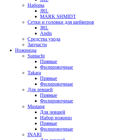
Наборы
JRL
MARK SHMIDT
Сетки и головки для шейверов
JRL
Andis
Средства ухода
Запчасти
Ножницы
Suntachi
Прямые
Филировочные
Takara
Прямые
Филировочные
Для левшей
Прямые
Филировочные
Mustang
Для левшей
Набор ножниц
Прямые
Филировочные
INARI