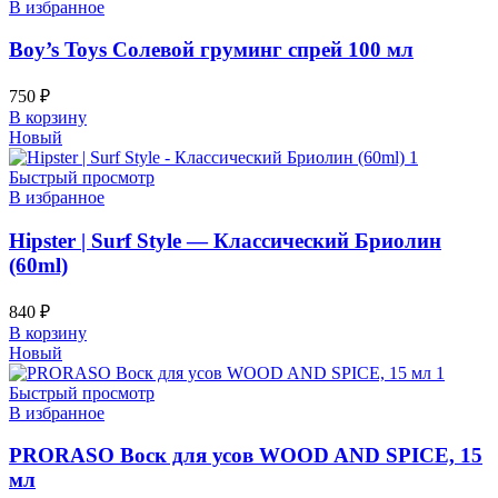
В избранное
Boy’s Toys Солевой груминг спрей 100 мл
750
₽
В корзину
Новый
Быстрый просмотр
В избранное
Hipster | Surf Style — Классический Бриолин
(60ml)
840
₽
В корзину
Новый
Быстрый просмотр
В избранное
PRORASO Воск для усов WOOD AND SPICE, 15
мл