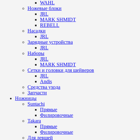
WAHL
Ножевые блоки
JRL
MARK SHMIDT
REBELL
Насадки
JRL
Зарядные устройства
JRL
Наборы
JRL
MARK SHMIDT
Сетки и головки для шейверов
JRL
Andis
Средства ухода
Запчасти
Ножницы
Suntachi
Прямые
Филировочные
Takara
Прямые
Филировочные
Для левшей