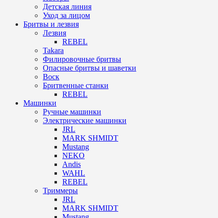
Детская линия
Уход за лицом
Бритвы и лезвия
Лезвия
REBEL
Takara
Филировочные бритвы
Опасные бритвы и шаветки
Воск
Бритвенные станки
REBEL
Машинки
Ручные машинки
Электрические машинки
JRL
MARK SHMIDT
Mustang
NEKO
Andis
WAHL
REBEL
Триммеры
JRL
MARK SHMIDT
Mustang