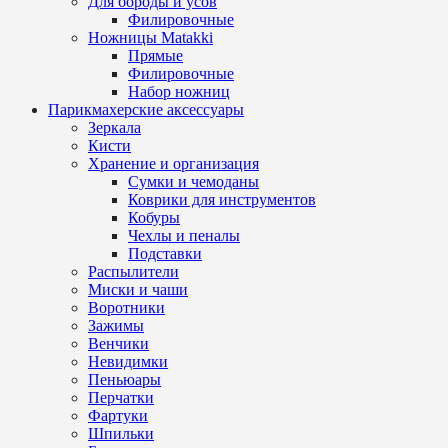
Для бороды и усов
Филировочные
Ножницы Matakki
Прямые
Филировочные
Набор ножниц
Парикмахерские аксессуары
Зеркала
Кисти
Хранение и организация
Сумки и чемоданы
Коврики для инструментов
Кобуры
Чехлы и пеналы
Подставки
Распылители
Миски и чаши
Воротники
Зажимы
Венчики
Невидимки
Пеньюары
Перчатки
Фартуки
Шпильки