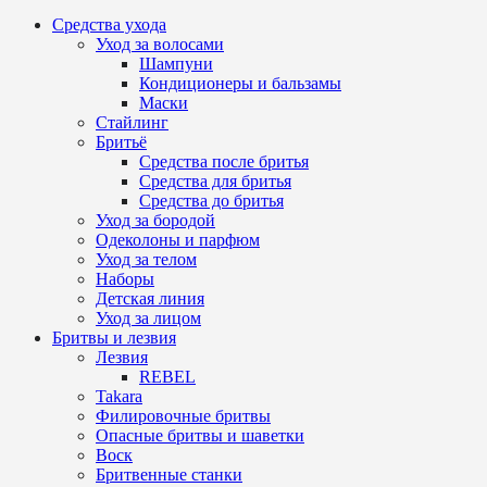
Средства ухода
Уход за волосами
Шампуни
Кондиционеры и бальзамы
Маски
Стайлинг
Бритьё
Средства после бритья
Средства для бритья
Средства до бритья
Уход за бородой
Одеколоны и парфюм
Уход за телом
Наборы
Детская линия
Уход за лицом
Бритвы и лезвия
Лезвия
REBEL
Takara
Филировочные бритвы
Опасные бритвы и шаветки
Воск
Бритвенные станки