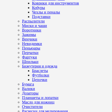
Коврики для инструментов
Кобуры
Чехлы и пеналы
Подставки
Распылители
Миски и чаши
Воротники
Зажимы
Венчики
Невидимки
Пеньюары
Перчатки
Фартуки
Шпильки
Бижутерия и одежда
Браслеты
Футболки
Цепочки
Бумага
Валики
Дозаторы
Планшеты и лопатки
Масло для ножниц
Очистители
Расчески для мелирования