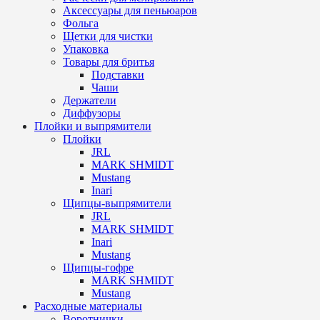
Аксессуары для пеньюаров
Фольга
Щетки для чистки
Упаковка
Товары для бритья
Подставки
Чаши
Держатели
Диффузоры
Плойки и выпрямители
Плойки
JRL
MARK SHMIDT
Mustang
Inari
Щипцы-выпрямители
JRL
MARK SHMIDT
Inari
Mustang
Щипцы-гофре
MARK SHMIDT
Mustang
Расходные материалы
Воротнички