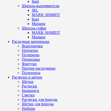
Inari
Щипцы-выпрямители
JRL
MARK SHMIDT
Inari
Mustang
Щипцы-гофре
MARK SHMIDT
Mustang
Расходные материалы
Воротнички
Перчатки
Пелерины
Пеньюары
Фартуки
Прочие расходники
Полотенца
Расчески и щетки
Щетки
Расчески
Брашинги
Сметки
Расчески для бороды
Щетки для бороды
Наборы