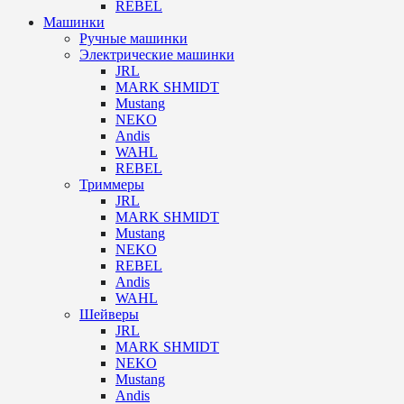
REBEL
Машинки
Ручные машинки
Электрические машинки
JRL
MARK SHMIDT
Mustang
NEKO
Andis
WAHL
REBEL
Триммеры
JRL
MARK SHMIDT
Mustang
NEKO
REBEL
Andis
WAHL
Шейверы
JRL
MARK SHMIDT
NEKO
Mustang
Andis