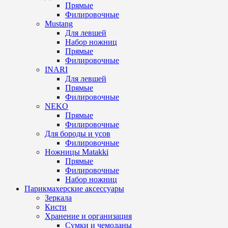
Прямые
Филировочные
Mustang
Для левшей
Набор ножниц
Прямые
Филировочные
INARI
Для левшей
Прямые
Филировочные
NEKO
Прямые
Филировочные
Для бороды и усов
Филировочные
Ножницы Matakki
Прямые
Филировочные
Набор ножниц
Парикмахерские аксессуары
Зеркала
Кисти
Хранение и организация
Сумки и чемоданы