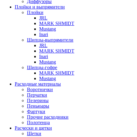
Диффузоры
Плойки и выпрямители
Плойки
JRL
MARK SHMIDT
Mustang
Inari
Щипцы-выпрямители
JRL
MARK SHMIDT
Inari
Mustang
Щипцы-гофре
MARK SHMIDT
Mustang
Расходные материалы
Воротнички
Перчатки
Пелерины
Пеньюары
Фартуки
Прочие расходники
Полотенца
Расчески и щетки
Щетки