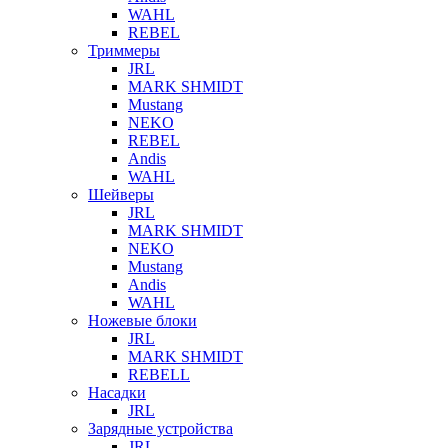
WAHL
REBEL
Триммеры
JRL
MARK SHMIDT
Mustang
NEKO
REBEL
Andis
WAHL
Шейверы
JRL
MARK SHMIDT
NEKO
Mustang
Andis
WAHL
Ножевые блоки
JRL
MARK SHMIDT
REBELL
Насадки
JRL
Зарядные устройства
JRL