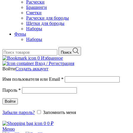
Расчески
Брашинги
Сметки
Расчески для бороды
Щетки для бороды
Наборы
Фены
Наборы
Поиск
0
Избранное
Вход / Регистрация
Войти
Создать аккаунт
Обязательно
Имя пользователя или Email
*
Обязательно
Пароль
*
Войти
Забыли пароль?
Запомнить меня
0
0
₽
Меню