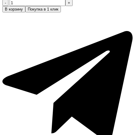
Количество
товара
В корзину
Покупка в 1 клик
Boy's
Toys
Груминг
тоник
100
мл