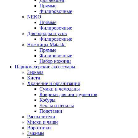
Для левшей
Прямые
Филировочные
NEKO
Прямые
Филировочные
Для бороды и усов
Филировочные
Ножницы Matakki
Прямые
Филировочные
Набор ножниц
Парикмахерские аксессуары
Зеркала
Кисти
Хранение и организация
Сумки и чемоданы
Коврики для инструментов
Кобуры
Чехлы и пеналы
Подставки
Распылители
Миски и чаши
Воротники
Зажимы