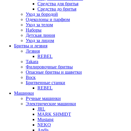
Средства для бритья
Средства до бритья
Уход за бородой
Одеколоны и парфюм
Уход за телом
Наборы
Детская линия
Уход за лицом
Бритвы и лезвия
Лезвия
REBEL
Takara
Филировочные бритвы
Опасные бритвы и шаветки
Воск
Бритвенные станки
REBEL
Машинки
Ручные машинки
Электрические машинки
JRL
MARK SHMIDT
Mustang
NEKO
Andis