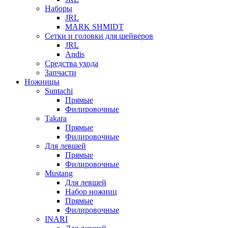
Наборы
JRL
MARK SHMIDT
Сетки и головки для шейверов
JRL
Andis
Средства ухода
Запчасти
Ножницы
Suntachi
Прямые
Филировочные
Takara
Прямые
Филировочные
Для левшей
Прямые
Филировочные
Mustang
Для левшей
Набор ножниц
Прямые
Филировочные
INARI