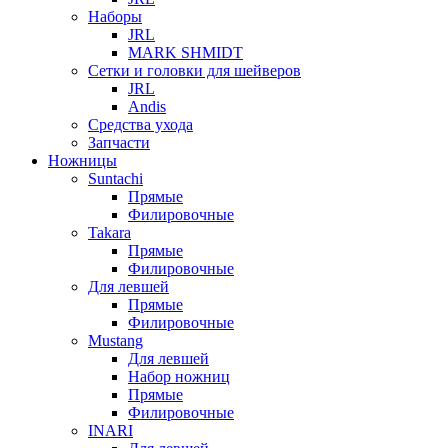
Наборы
JRL
MARK SHMIDT
Сетки и головки для шейверов
JRL
Andis
Средства ухода
Запчасти
Ножницы
Suntachi
Прямые
Филировочные
Takara
Прямые
Филировочные
Для левшей
Прямые
Филировочные
Mustang
Для левшей
Набор ножниц
Прямые
Филировочные
INARI