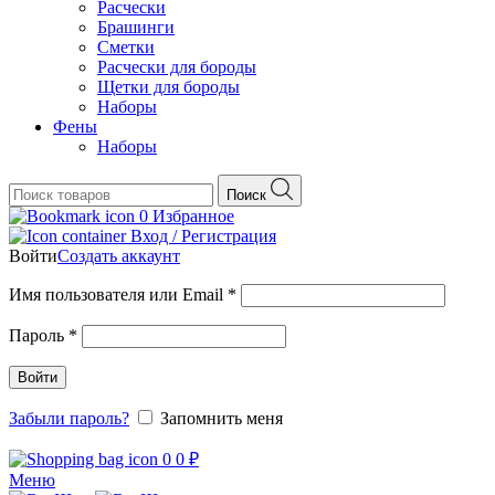
Расчески
Брашинги
Сметки
Расчески для бороды
Щетки для бороды
Наборы
Фены
Наборы
Поиск
0
Избранное
Вход / Регистрация
Войти
Создать аккаунт
Обязательно
Имя пользователя или Email
*
Обязательно
Пароль
*
Войти
Забыли пароль?
Запомнить меня
0
0
₽
Меню