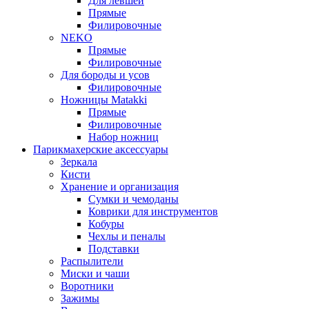
Для левшей
Прямые
Филировочные
NEKO
Прямые
Филировочные
Для бороды и усов
Филировочные
Ножницы Matakki
Прямые
Филировочные
Набор ножниц
Парикмахерские аксессуары
Зеркала
Кисти
Хранение и организация
Сумки и чемоданы
Коврики для инструментов
Кобуры
Чехлы и пеналы
Подставки
Распылители
Миски и чаши
Воротники
Зажимы