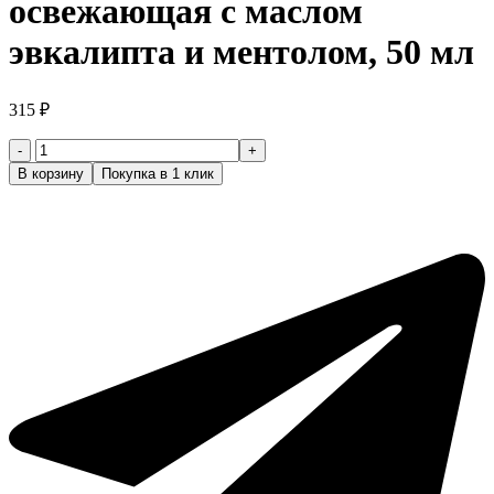
освежающая с маслом
эвкалипта и ментолом, 50 мл
315
₽
Количество
товара
В корзину
Покупка в 1 клик
PRORASO
Пена
для
бритья
освежающая
с
маслом
эвкалипта
и
ментолом,
50
мл