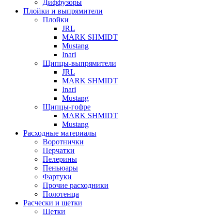
Диффузоры
Плойки и выпрямители
Плойки
JRL
MARK SHMIDT
Mustang
Inari
Щипцы-выпрямители
JRL
MARK SHMIDT
Inari
Mustang
Щипцы-гофре
MARK SHMIDT
Mustang
Расходные материалы
Воротнички
Перчатки
Пелерины
Пеньюары
Фартуки
Прочие расходники
Полотенца
Расчески и щетки
Щетки