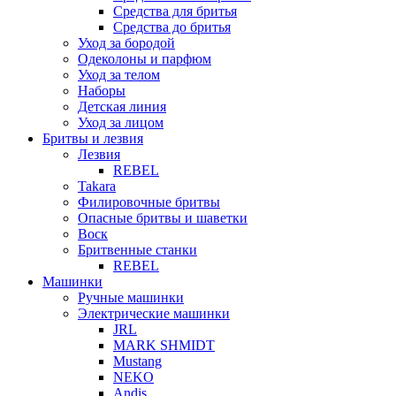
Средства для бритья
Средства до бритья
Уход за бородой
Одеколоны и парфюм
Уход за телом
Наборы
Детская линия
Уход за лицом
Бритвы и лезвия
Лезвия
REBEL
Takara
Филировочные бритвы
Опасные бритвы и шаветки
Воск
Бритвенные станки
REBEL
Машинки
Ручные машинки
Электрические машинки
JRL
MARK SHMIDT
Mustang
NEKO
Andis