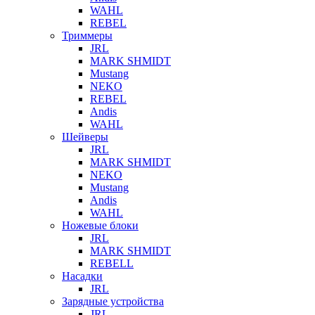
WAHL
REBEL
Триммеры
JRL
MARK SHMIDT
Mustang
NEKO
REBEL
Andis
WAHL
Шейверы
JRL
MARK SHMIDT
NEKO
Mustang
Andis
WAHL
Ножевые блоки
JRL
MARK SHMIDT
REBELL
Насадки
JRL
Зарядные устройства
JRL