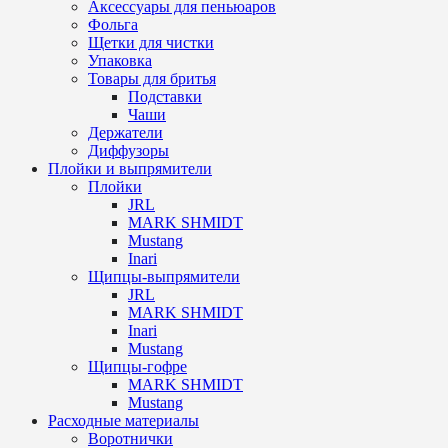
Аксессуары для пеньюаров
Фольга
Щетки для чистки
Упаковка
Товары для бритья
Подставки
Чаши
Держатели
Диффузоры
Плойки и выпрямители
Плойки
JRL
MARK SHMIDT
Mustang
Inari
Щипцы-выпрямители
JRL
MARK SHMIDT
Inari
Mustang
Щипцы-гофре
MARK SHMIDT
Mustang
Расходные материалы
Воротнички