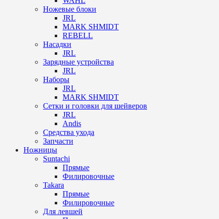
WAHL
Ножевые блоки
JRL
MARK SHMIDT
REBELL
Насадки
JRL
Зарядные устройства
JRL
Наборы
JRL
MARK SHMIDT
Сетки и головки для шейверов
JRL
Andis
Средства ухода
Запчасти
Ножницы
Suntachi
Прямые
Филировочные
Takara
Прямые
Филировочные
Для левшей