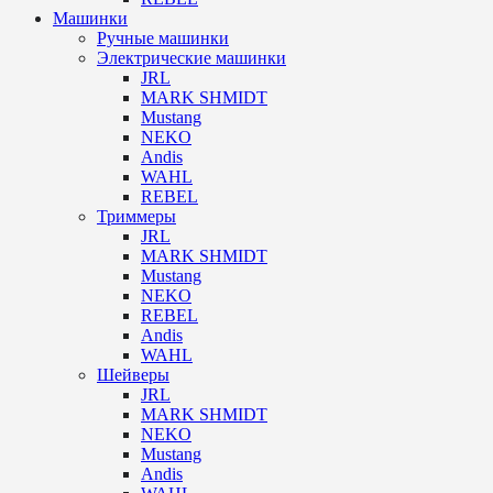
Машинки
Ручные машинки
Электрические машинки
JRL
MARK SHMIDT
Mustang
NEKO
Andis
WAHL
REBEL
Триммеры
JRL
MARK SHMIDT
Mustang
NEKO
REBEL
Andis
WAHL
Шейверы
JRL
MARK SHMIDT
NEKO
Mustang
Andis