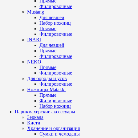
Прямые
Филировочные
Mustang
Для левшей
Набор ножниц
Прямые
Филировочные
INARI
Для левшей
Прямые
Филировочные
NEKO
Прямые
Филировочные
Для бороды и усов
Филировочные
Ножницы Matakki
Прямые
Филировочные
Набор ножниц
Парикмахерские аксессуары
Зеркала
Кисти
Хранение и организация
Сумки и чемоданы