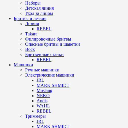
Наборы
Детская линия
Уход за лицом
Бритвы и лезвия
Лезвия
REBEL
Takara
Филировочные бритвы
Опасные бритвы и шаветки
Воск
Бритвенные станки
REBEL
Машинки
Ручные машинки
Электрические машинки
JRL
MARK SHMIDT
Mustang
NEKO
Andis
WAHL
REBEL
Триммеры
JRL
MARK SHMIDT