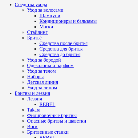
Средства ухода
Уход за волосами
Шампуни
Кондиционеры и бальзамы
Маски
Стайлинг
Бритьё
Средства после бритья
Средства для бритья
Средства до бритья
Уход за бородой
Одеколоны и парфюм
Уход за телом
Наборы
Детская линия
Уход за лицом
Бритвы и лезвия
Лезвия
REBEL
Takara
Филировочные бритвы
Опасные бритвы и шаветки
Воск
Бритвенные станки
REBEL