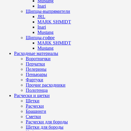
Mustang
Inari
Щипцы-выпрямители
JRL
MARK SHMIDT
Inari
Mustang
Щипцы-гофре
MARK SHMIDT
Mustang
Расходные материалы
Воротнички
Перчатки
Пелерины
Пеньюары
Фартуки
Прочие расходники
Полотенца
Расчески и щетки
Щетки
Расчески
Брашинги
Сметки
Расчески для бороды
Щетки для бороды