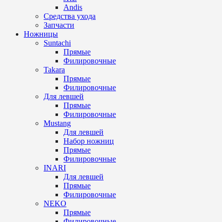
Andis
Средства ухода
Запчасти
Ножницы
Suntachi
Прямые
Филировочные
Takara
Прямые
Филировочные
Для левшей
Прямые
Филировочные
Mustang
Для левшей
Набор ножниц
Прямые
Филировочные
INARI
Для левшей
Прямые
Филировочные
NEKO
Прямые
Филировочные