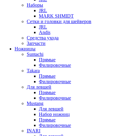
Наборы
JRL
MARK SHMIDT
Сетки и головки для шейверов
JRL
Andis
Средства ухода
Запчасти
Ножницы
Suntachi
Прямые
Филировочные
Takara
Прямые
Филировочные
Для левшей
Прямые
Филировочные
Mustang
Для левшей
Набор ножниц
Прямые
Филировочные
INARI