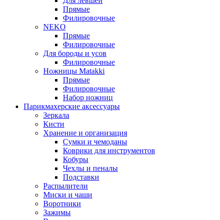
Для левшей
Прямые
Филировочные
NEKO
Прямые
Филировочные
Для бороды и усов
Филировочные
Ножницы Matakki
Прямые
Филировочные
Набор ножниц
Парикмахерские аксессуары
Зеркала
Кисти
Хранение и организация
Сумки и чемоданы
Коврики для инструментов
Кобуры
Чехлы и пеналы
Подставки
Распылители
Миски и чаши
Воротники
Зажимы