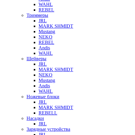
WAHL
REBEL
Триммеры
JRL
MARK SHMIDT
Mustang
NEKO
REBEL
Andis
WAHL
Шейверы
JRL
MARK SHMIDT
NEKO
Mustang
Andis
WAHL
Ножевые блоки
JRL
MARK SHMIDT
REBELL
Насадки
JRL
Зарядные устройства
JRL