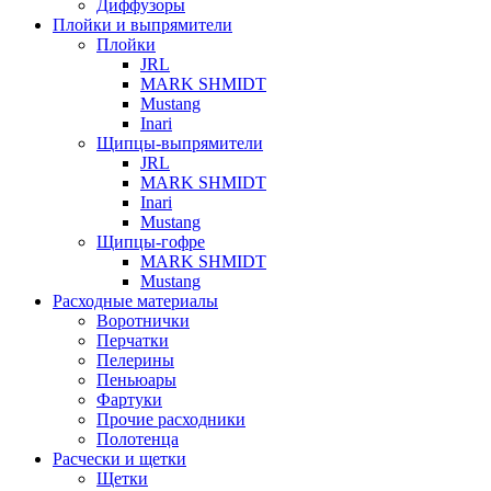
Диффузоры
Плойки и выпрямители
Плойки
JRL
MARK SHMIDT
Mustang
Inari
Щипцы-выпрямители
JRL
MARK SHMIDT
Inari
Mustang
Щипцы-гофре
MARK SHMIDT
Mustang
Расходные материалы
Воротнички
Перчатки
Пелерины
Пеньюары
Фартуки
Прочие расходники
Полотенца
Расчески и щетки
Щетки