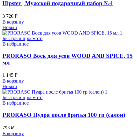
Hipster | Мужской подарочный набор №4
3 720
₽
В корзину
Новый
Быстрый просмотр
В избранное
PRORASO Воск для усов WOOD AND SPICE, 15
мл
1 145
₽
В корзину
Новый
Быстрый просмотр
В избранное
PRORASO Пудра после бритья 100 гр (салон)
793
₽
В корзину