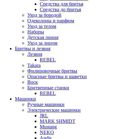
Средства для бритья
Средства до бритья
Уход за бородой
Одеколоны и парфюм
Уход за телом
Наборы
Детская линия
Уход за лицом
Бритвы и лезвия
Лезвия
REBEL
Takara
Филировочные бритвы
Опасные бритвы и шаветки
Воск
Бритвенные станки
REBEL
Машинки
Ручные машинки
Электрические машинки
JRL
MARK SHMIDT
Mustang
NEKO
Andis