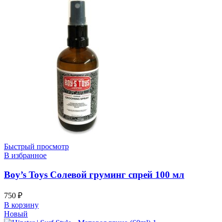
Быстрый просмотр
В избранное
Boy’s Toys Солевой груминг спрей 100 мл
750
₽
В корзину
Новый