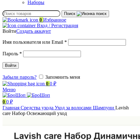
Наборы
Поиск
0
Избранное
Вход / Регистрация
Войти
Создать аккаунт
Обязательно
Имя пользователя или Email
*
Обязательно
Пароль
*
Войти
Забыли пароль?
Запомнить меня
0
0
₽
Меню
0
0
₽
Главная
Средства ухода
Уход за волосами
Шампуни
Lavish
care Набор Освежающий уход