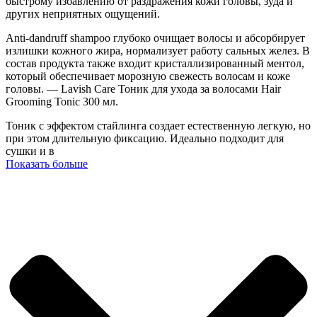
быстрому избавлению от раздражения кожи головы, зуда и
других неприятных ощущений.
Anti-dandruff shampoo глубоко очищает волосы и абсорбирует
излишки кожного жира, нормализует работу сальных желез. В
состав продукта также входит кристаллизированный ментол,
который обеспечивает морозную свежесть волосам и коже
головы. — Lavish Care Тоник для ухода за волосами Hair
Grooming Tonic 300 мл.
Тоник с эффектом стайлинга создает естественную легкую, но
при этом длительную фиксацию. Идеально подходит для
сушки и в
Показать больше