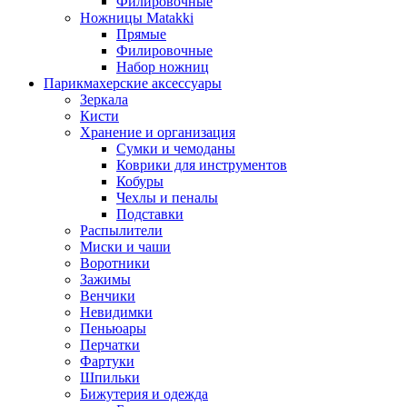
Филировочные
Ножницы Matakki
Прямые
Филировочные
Набор ножниц
Парикмахерские аксессуары
Зеркала
Кисти
Хранение и организация
Сумки и чемоданы
Коврики для инструментов
Кобуры
Чехлы и пеналы
Подставки
Распылители
Миски и чаши
Воротники
Зажимы
Венчики
Невидимки
Пеньюары
Перчатки
Фартуки
Шпильки
Бижутерия и одежда