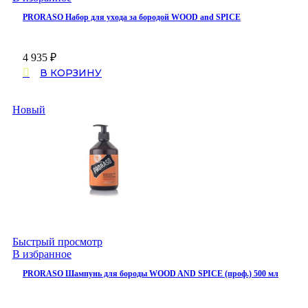
PRORASO Набор для ухода за бородой WOOD and SPICE
4 935
₽
В КОРЗИНУ
Новый
Быстрый просмотр
В избранное
PRORASO Шампунь для бороды WOOD AND SPICE (проф.) 500 мл