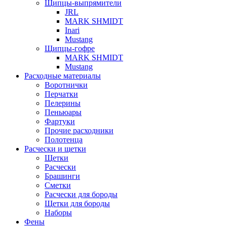
Щипцы-выпрямители
JRL
MARK SHMIDT
Inari
Mustang
Щипцы-гофре
MARK SHMIDT
Mustang
Расходные материалы
Воротнички
Перчатки
Пелерины
Пеньюары
Фартуки
Прочие расходники
Полотенца
Расчески и щетки
Щетки
Расчески
Брашинги
Сметки
Расчески для бороды
Щетки для бороды
Наборы
Фены