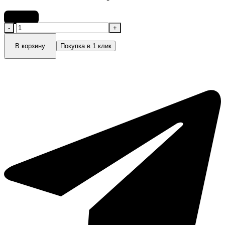
4 800
₽
Количество
товара
Lavish
В корзину
Покупка в 1 клик
care
Набор
Освежающий
уход