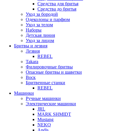
Средства для бритья
Средства до бритья
Уход за бородой
Одеколоны и парфюм
Уход за телом
Наборы
Детская линия
Уход за лицом
Бритвы и лезвия
Лезвия
REBEL
Takara
Филировочные бритвы
Опасные бритвы и шаветки
Воск
Бритвенные станки
REBEL
Машинки
Ручные машинки
Электрические машинки
JRL
MARK SHMIDT
Mustang
NEKO
Andis