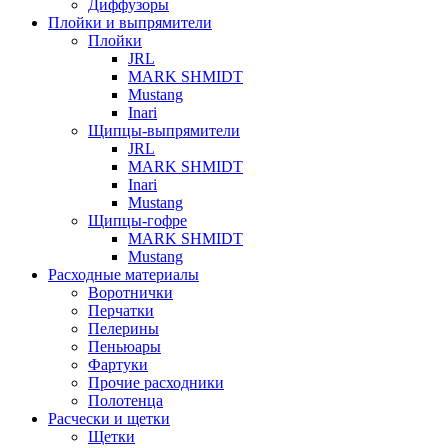
Диффузоры
Плойки и выпрямители
Плойки
JRL
MARK SHMIDT
Mustang
Inari
Щипцы-выпрямители
JRL
MARK SHMIDT
Inari
Mustang
Щипцы-гофре
MARK SHMIDT
Mustang
Расходные материалы
Воротнички
Перчатки
Пелерины
Пеньюары
Фартуки
Прочие расходники
Полотенца
Расчески и щетки
Щетки