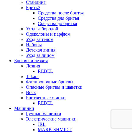
Стайлинг
Бритьё
Средства после бритья
Средства для бритья
Средства до бритья
Уход за бородой
Одеколоны и парфюм
Уход за телом
Наборы
Детская линия
Уход за лицом
Бритвы и лезвия
Лезвия
REBEL
Takara
Филировочные бритвы
Опасные бритвы и шаветки
Воск
Бритвенные станки
REBEL
Машинки
Ручные машинки
Электрические машинки
JRL
MARK SHMIDT