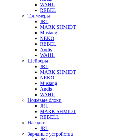
WAHL
REBEL
Триммеры
JRL
MARK SHMIDT
Mustang
NEKO
REBEL
Andis
WAHL
Шейверы
JRL
MARK SHMIDT
NEKO
Mustang
Andis
WAHL
Ножевые блоки
JRL
MARK SHMIDT
REBELL
Насадки
JRL
Зарядные устройства
JRL