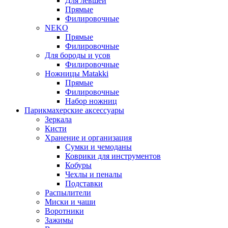
Для левшей
Прямые
Филировочные
NEKO
Прямые
Филировочные
Для бороды и усов
Филировочные
Ножницы Matakki
Прямые
Филировочные
Набор ножниц
Парикмахерские аксессуары
Зеркала
Кисти
Хранение и организация
Сумки и чемоданы
Коврики для инструментов
Кобуры
Чехлы и пеналы
Подставки
Распылители
Миски и чаши
Воротники
Зажимы