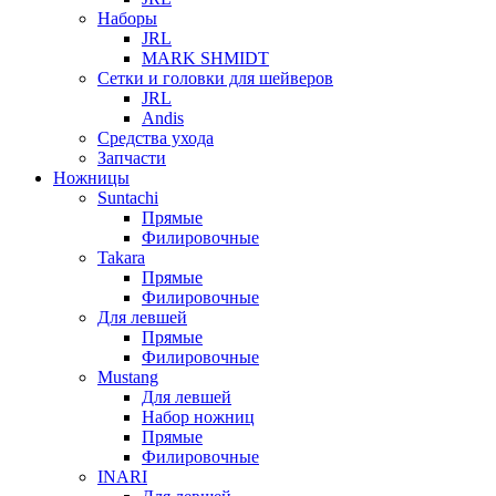
Наборы
JRL
MARK SHMIDT
Сетки и головки для шейверов
JRL
Andis
Средства ухода
Запчасти
Ножницы
Suntachi
Прямые
Филировочные
Takara
Прямые
Филировочные
Для левшей
Прямые
Филировочные
Mustang
Для левшей
Набор ножниц
Прямые
Филировочные
INARI