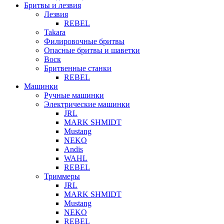
Бритвы и лезвия
Лезвия
REBEL
Takara
Филировочные бритвы
Опасные бритвы и шаветки
Воск
Бритвенные станки
REBEL
Машинки
Ручные машинки
Электрические машинки
JRL
MARK SHMIDT
Mustang
NEKO
Andis
WAHL
REBEL
Триммеры
JRL
MARK SHMIDT
Mustang
NEKO
REBEL