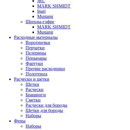
JRL
MARK SHMIDT
Inari
Mustang
Щипцы-гофре
MARK SHMIDT
Mustang
Расходные материалы
Воротнички
Перчатки
Пелерины
Пеньюары
Фартуки
Прочие расходники
Полотенца
Расчески и щетки
Щетки
Расчески
Брашинги
Сметки
Расчески для бороды
Щетки для бороды
Наборы
Фены
Наборы