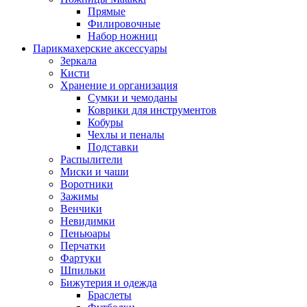
Прямые
Филировочные
Набор ножниц
Парикмахерские аксессуары
Зеркала
Кисти
Хранение и организация
Сумки и чемоданы
Коврики для инструментов
Кобуры
Чехлы и пеналы
Подставки
Распылители
Миски и чаши
Воротники
Зажимы
Венчики
Невидимки
Пеньюары
Перчатки
Фартуки
Шпильки
Бижутерия и одежда
Браслеты