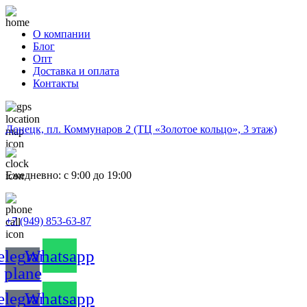
О компании
Блог
Опт
Доставка и оплата
Контакты
Донецк, пл. Коммунаров 2 (ТЦ «Золотое кольцо», 3 этаж)
Ежедневно: с 9:00 до 19:00
+7 (949) 853-63-87
elegram-
Whatsapp
plane
elegram-
Whatsapp