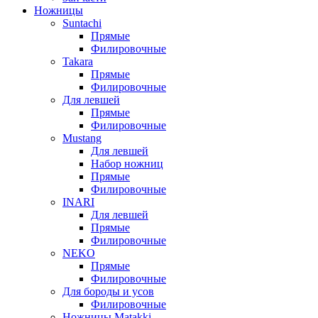
Ножницы
Suntachi
Прямые
Филировочные
Takara
Прямые
Филировочные
Для левшей
Прямые
Филировочные
Mustang
Для левшей
Набор ножниц
Прямые
Филировочные
INARI
Для левшей
Прямые
Филировочные
NEKO
Прямые
Филировочные
Для бороды и усов
Филировочные
Ножницы Matakki