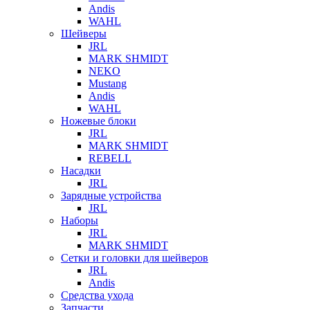
Andis
WAHL
Шейверы
JRL
MARK SHMIDT
NEKO
Mustang
Andis
WAHL
Ножевые блоки
JRL
MARK SHMIDT
REBELL
Насадки
JRL
Зарядные устройства
JRL
Наборы
JRL
MARK SHMIDT
Сетки и головки для шейверов
JRL
Andis
Средства ухода
Запчасти