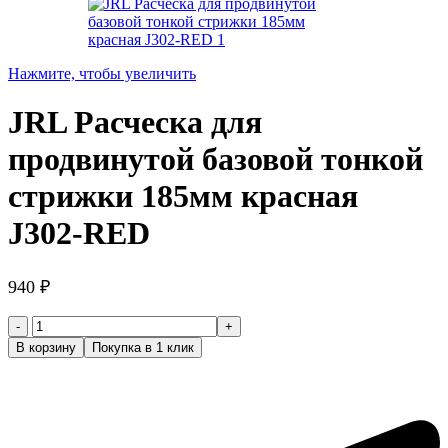
Нажмите, чтобы увеличить
JRL Расческа для
продвинутой базовой тонкой
стрижки 185мм красная
J302-RED
940
₽
Количество
товара
В корзину
Покупка в 1 клик
JRL
Расческа
для
продвинутой
базовой