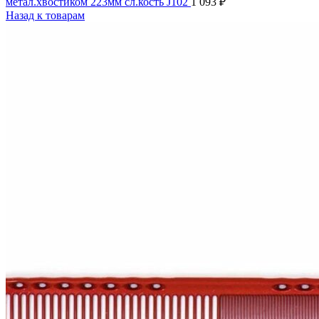
метал.хвостиком 223мм сл.кость J102
1 093
₽
Назад к товарам