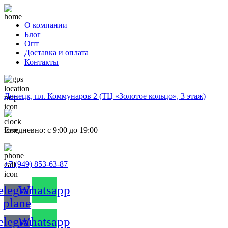
О компании
Блог
Опт
Доставка и оплата
Контакты
Донецк, пл. Коммунаров 2 (ТЦ «Золотое кольцо», 3 этаж)
Ежедневно: с 9:00 до 19:00
+7 (949) 853-63-87
elegram-
Whatsapp
plane
elegram-
Whatsapp