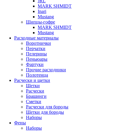
JRL
MARK SHMIDT
Inari
Mustang
Щипцы-гофре
MARK SHMIDT
Mustang
Расходные материалы
Воротнички
Перчатки
Пелерины
Пеньюары
Фартуки
Прочие расходники
Полотенца
Расчески и щетки
Щетки
Расчески
Брашинги
Сметки
Расчески для бороды
Щетки для бороды
Наборы
Фены
Наборы