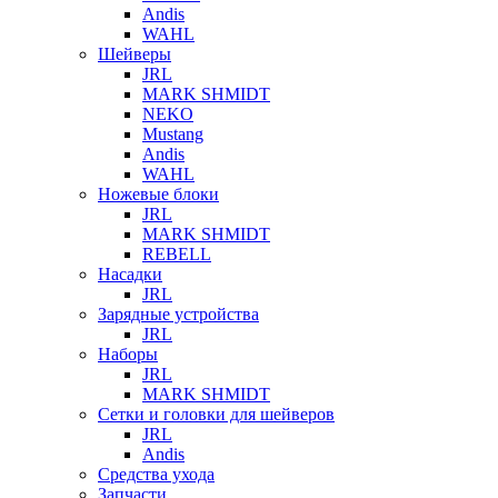
Andis
WAHL
Шейверы
JRL
MARK SHMIDT
NEKO
Mustang
Andis
WAHL
Ножевые блоки
JRL
MARK SHMIDT
REBELL
Насадки
JRL
Зарядные устройства
JRL
Наборы
JRL
MARK SHMIDT
Сетки и головки для шейверов
JRL
Andis
Средства ухода
Запчасти