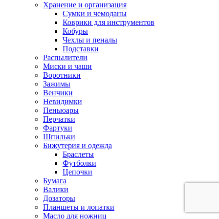
Хранение и организация
Сумки и чемоданы
Коврики для инструментов
Кобуры
Чехлы и пеналы
Подставки
Распылители
Миски и чаши
Воротники
Зажимы
Венчики
Невидимки
Пеньюары
Перчатки
Фартуки
Шпильки
Бижутерия и одежда
Браслеты
Футболки
Цепочки
Бумага
Валики
Дозаторы
Планшеты и лопатки
Масло для ножниц