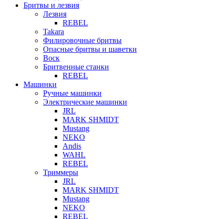
Бритвы и лезвия
Лезвия
REBEL
Takara
Филировочные бритвы
Опасные бритвы и шаветки
Воск
Бритвенные станки
REBEL
Машинки
Ручные машинки
Электрические машинки
JRL
MARK SHMIDT
Mustang
NEKO
Andis
WAHL
REBEL
Триммеры
JRL
MARK SHMIDT
Mustang
NEKO
REBEL