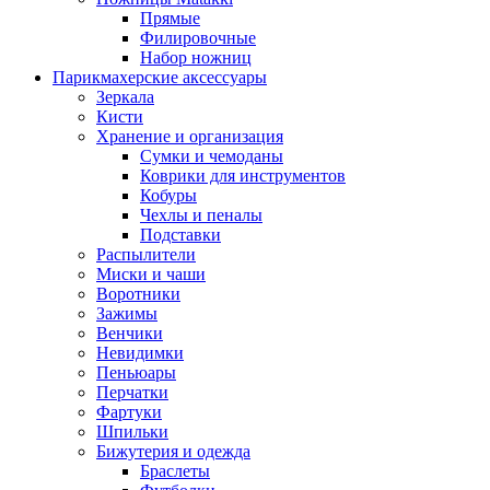
Прямые
Филировочные
Набор ножниц
Парикмахерские аксессуары
Зеркала
Кисти
Хранение и организация
Сумки и чемоданы
Коврики для инструментов
Кобуры
Чехлы и пеналы
Подставки
Распылители
Миски и чаши
Воротники
Зажимы
Венчики
Невидимки
Пеньюары
Перчатки
Фартуки
Шпильки
Бижутерия и одежда
Браслеты