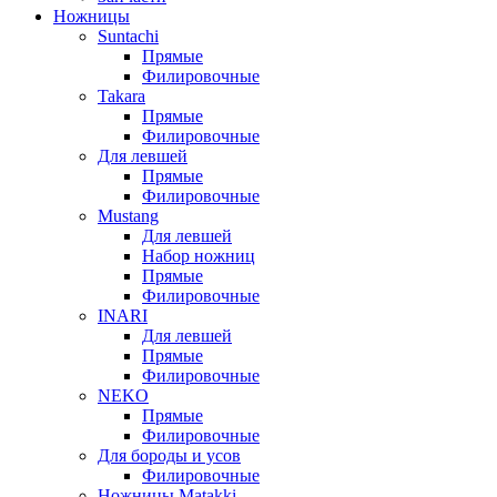
Ножницы
Suntachi
Прямые
Филировочные
Takara
Прямые
Филировочные
Для левшей
Прямые
Филировочные
Mustang
Для левшей
Набор ножниц
Прямые
Филировочные
INARI
Для левшей
Прямые
Филировочные
NEKO
Прямые
Филировочные
Для бороды и усов
Филировочные
Ножницы Matakki