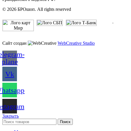
© 2026 БРОшоп. All rights reserved
Сайт создан
WebCreative Studio
elegram-
plane
Vk
hatsapp
nstagram
Закрыть
Поиск