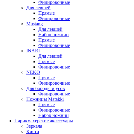
Филировочные
Для левшей
Прямые
Филировочные
Mustang
Для левшей
Набор ножниц
Прямые
Филировочные
INARI
Для левшей
Прямые
Филировочные
NEKO
Прямые
Филировочные
Для бороды и усов
Филировочные
Ножницы Matakki
Прямые
Филировочные
Набор ножниц
Парикмахерские аксессуары
Зеркала
Кисти