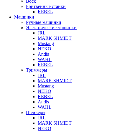
Воск
Бритвенные станки
REBEL
Машинки
Ручные машинки
Электрические машинки
JRL
MARK SHMIDT
Mustang
NEKO
Andis
WAHL
REBEL
Триммеры
JRL
MARK SHMIDT
Mustang
NEKO
REBEL
Andis
WAHL
Шейверы
JRL
MARK SHMIDT
NEKO