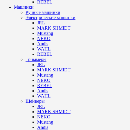
REBEL
Машинки
Ручные машинки
Электрические машинки
JRL
MARK SHMIDT
Mustang
NEKO
Andis
WAHL
REBEL
Триммеры
JRL
MARK SHMIDT
Mustang
NEKO
REBEL
Andis
WAHL
Шейверы
JRL
MARK SHMIDT
NEKO
Mustang
Andis