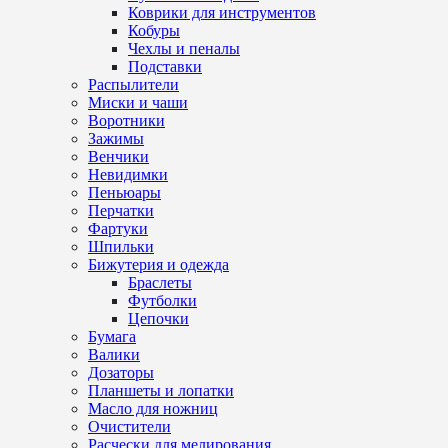
Коврики для инструментов
Кобуры
Чехлы и пеналы
Подставки
Распылители
Миски и чаши
Воротники
Зажимы
Венчики
Невидимки
Пеньюары
Перчатки
Фартуки
Шпильки
Бижутерия и одежда
Браслеты
Футболки
Цепочки
Бумага
Валики
Дозаторы
Планшеты и лопатки
Масло для ножниц
Очистители
Расчески для мелирования