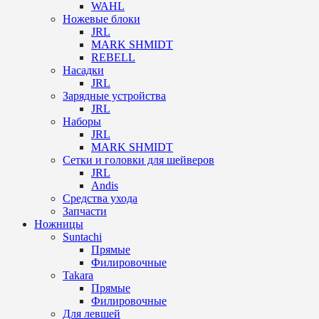
WAHL
Ножевые блоки
JRL
MARK SHMIDT
REBELL
Насадки
JRL
Зарядные устройства
JRL
Наборы
JRL
MARK SHMIDT
Сетки и головки для шейверов
JRL
Andis
Средства ухода
Запчасти
Ножницы
Suntachi
Прямые
Филировочные
Takara
Прямые
Филировочные
Для левшей