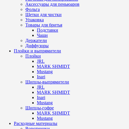
Аксессуары для пеньюаров
Фольга
Щетки для чистки
Упаковка
Товары для бритья
Подставки
Чаши
Держатели
Диффузоры
Плойки и выпрямители
Плойки
JRL
MARK SHMIDT
Mustang
Inari
Щипцы-выпрямители
JRL
MARK SHMIDT
Inari
Mustang
Щипцы-гофре
MARK SHMIDT
Mustang
Расходные материалы
Воротнички