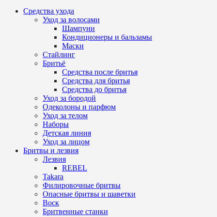
Средства ухода
Уход за волосами
Шампуни
Кондиционеры и бальзамы
Маски
Стайлинг
Бритьё
Средства после бритья
Средства для бритья
Средства до бритья
Уход за бородой
Одеколоны и парфюм
Уход за телом
Наборы
Детская линия
Уход за лицом
Бритвы и лезвия
Лезвия
REBEL
Takara
Филировочные бритвы
Опасные бритвы и шаветки
Воск
Бритвенные станки