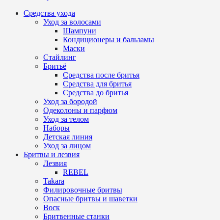
Средства ухода
Уход за волосами
Шампуни
Кондиционеры и бальзамы
Маски
Стайлинг
Бритьё
Средства после бритья
Средства для бритья
Средства до бритья
Уход за бородой
Одеколоны и парфюм
Уход за телом
Наборы
Детская линия
Уход за лицом
Бритвы и лезвия
Лезвия
REBEL
Takara
Филировочные бритвы
Опасные бритвы и шаветки
Воск
Бритвенные станки