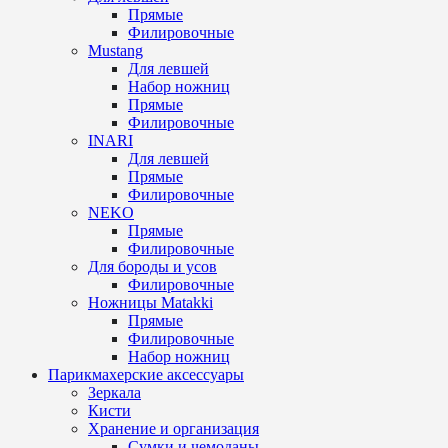
Прямые
Филировочные
Mustang
Для левшей
Набор ножниц
Прямые
Филировочные
INARI
Для левшей
Прямые
Филировочные
NEKO
Прямые
Филировочные
Для бороды и усов
Филировочные
Ножницы Matakki
Прямые
Филировочные
Набор ножниц
Парикмахерские аксессуары
Зеркала
Кисти
Хранение и организация
Сумки и чемоданы