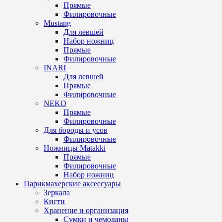
Прямые
Филировочные
Mustang
Для левшей
Набор ножниц
Прямые
Филировочные
INARI
Для левшей
Прямые
Филировочные
NEKO
Прямые
Филировочные
Для бороды и усов
Филировочные
Ножницы Matakki
Прямые
Филировочные
Набор ножниц
Парикмахерские аксессуары
Зеркала
Кисти
Хранение и организация
Сумки и чемоданы