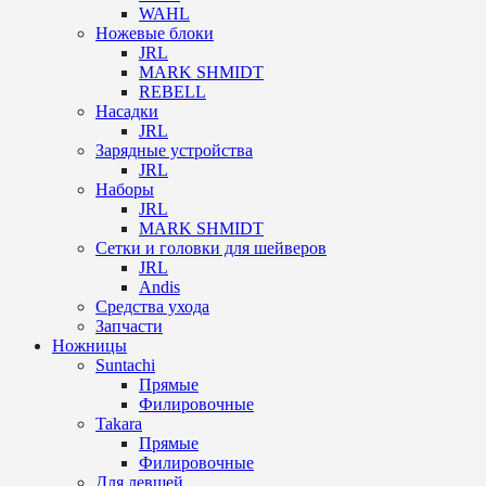
WAHL
Ножевые блоки
JRL
MARK SHMIDT
REBELL
Насадки
JRL
Зарядные устройства
JRL
Наборы
JRL
MARK SHMIDT
Сетки и головки для шейверов
JRL
Andis
Средства ухода
Запчасти
Ножницы
Suntachi
Прямые
Филировочные
Takara
Прямые
Филировочные
Для левшей