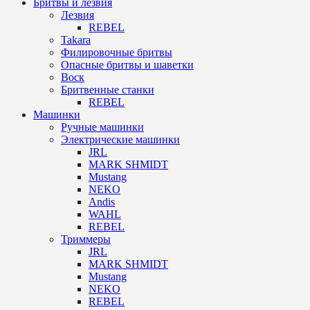
Бритвы и лезвия
Лезвия
REBEL
Takara
Филировочные бритвы
Опасные бритвы и шаветки
Воск
Бритвенные станки
REBEL
Машинки
Ручные машинки
Электрические машинки
JRL
MARK SHMIDT
Mustang
NEKO
Andis
WAHL
REBEL
Триммеры
JRL
MARK SHMIDT
Mustang
NEKO
REBEL