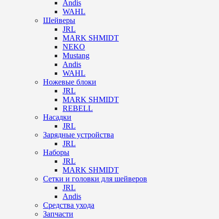
Andis
WAHL
Шейверы
JRL
MARK SHMIDT
NEKO
Mustang
Andis
WAHL
Ножевые блоки
JRL
MARK SHMIDT
REBELL
Насадки
JRL
Зарядные устройства
JRL
Наборы
JRL
MARK SHMIDT
Сетки и головки для шейверов
JRL
Andis
Средства ухода
Запчасти