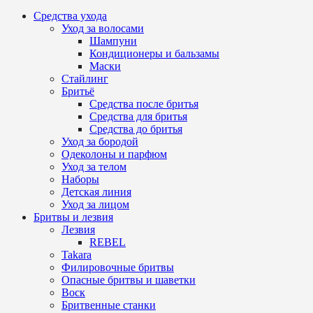
Средства ухода
Уход за волосами
Шампуни
Кондиционеры и бальзамы
Маски
Стайлинг
Бритьё
Средства после бритья
Средства для бритья
Средства до бритья
Уход за бородой
Одеколоны и парфюм
Уход за телом
Наборы
Детская линия
Уход за лицом
Бритвы и лезвия
Лезвия
REBEL
Takara
Филировочные бритвы
Опасные бритвы и шаветки
Воск
Бритвенные станки