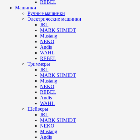
REBEL
Машинки
Ручные машинки
Электрические машинки
JRL
MARK SHMIDT
Mustang
NEKO
Andis
WAHL
REBEL
Триммеры
JRL
MARK SHMIDT
Mustang
NEKO
REBEL
Andis
WAHL
Шейверы
JRL
MARK SHMIDT
NEKO
Mustang
Andis