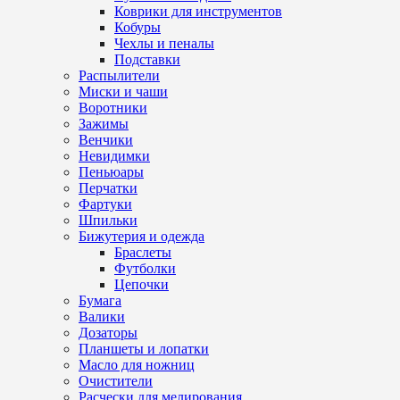
Коврики для инструментов
Кобуры
Чехлы и пеналы
Подставки
Распылители
Миски и чаши
Воротники
Зажимы
Венчики
Невидимки
Пеньюары
Перчатки
Фартуки
Шпильки
Бижутерия и одежда
Браслеты
Футболки
Цепочки
Бумага
Валики
Дозаторы
Планшеты и лопатки
Масло для ножниц
Очистители
Расчески для мелирования