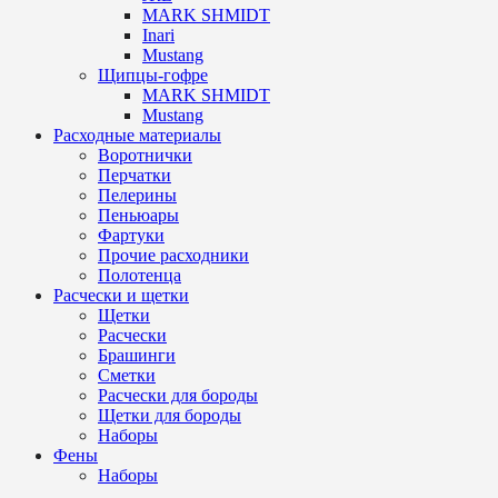
MARK SHMIDT
Inari
Mustang
Щипцы-гофре
MARK SHMIDT
Mustang
Расходные материалы
Воротнички
Перчатки
Пелерины
Пеньюары
Фартуки
Прочие расходники
Полотенца
Расчески и щетки
Щетки
Расчески
Брашинги
Сметки
Расчески для бороды
Щетки для бороды
Наборы
Фены
Наборы