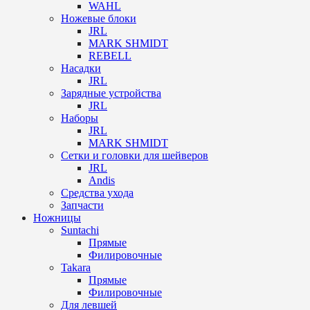
WAHL
Ножевые блоки
JRL
MARK SHMIDT
REBELL
Насадки
JRL
Зарядные устройства
JRL
Наборы
JRL
MARK SHMIDT
Сетки и головки для шейверов
JRL
Andis
Средства ухода
Запчасти
Ножницы
Suntachi
Прямые
Филировочные
Takara
Прямые
Филировочные
Для левшей