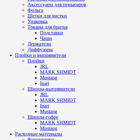
Аксессуары для пеньюаров
Фольга
Щетки для чистки
Упаковка
Товары для бритья
Подставки
Чаши
Держатели
Диффузоры
Плойки и выпрямители
Плойки
JRL
MARK SHMIDT
Mustang
Inari
Щипцы-выпрямители
JRL
MARK SHMIDT
Inari
Mustang
Щипцы-гофре
MARK SHMIDT
Mustang
Расходные материалы
Воротнички