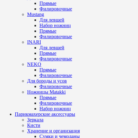
Прямые
Филировочные
Mustang
Для левшей
Набор ножниц
Прямые
Филировочные
INARI
Для левшей
Прямые
Филировочные
NEKO
Прямые
Филировочные
Для бороды и усов
Филировочные
Ножницы Matakki
Прямые
Филировочные
Набор ножниц
Парикмахерские аксессуары
Зеркала
Кисти
Хранение и организация
Сумки и чемоданы