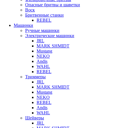
Опасные бритвы и шаветки
Воск
Бритвенные станки
REBEL
Машинки
Ручные машинки
Электрические машинки
JRL
MARK SHMIDT
Mustang
NEKO
Andis
WAHL
REBEL
Триммеры
JRL
MARK SHMIDT
Mustang
NEKO
REBEL
Andis
WAHL
Шейверы
JRL