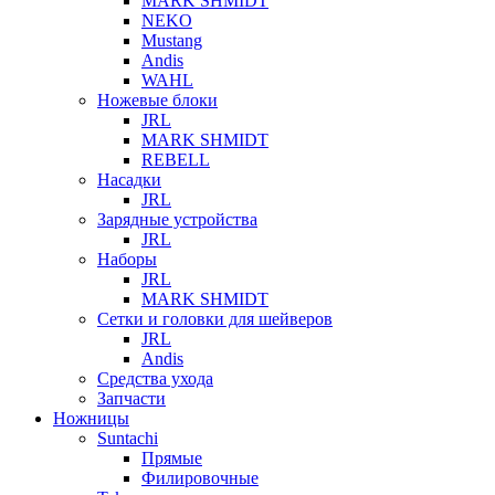
MARK SHMIDT
NEKO
Mustang
Andis
WAHL
Ножевые блоки
JRL
MARK SHMIDT
REBELL
Насадки
JRL
Зарядные устройства
JRL
Наборы
JRL
MARK SHMIDT
Сетки и головки для шейверов
JRL
Andis
Средства ухода
Запчасти
Ножницы
Suntachi
Прямые
Филировочные