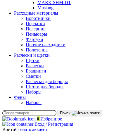
MARK SHMIDT
Mustang
Расходные материалы
Воротнички
Перчатки
Пелерины
Пеньюары
Фартуки
Прочие расходники
Полотенца
Расчески и щетки
Щетки
Расчески
Брашинги
Сметки
Расчески для бороды
Щетки для бороды
Наборы
Фены
Наборы
Поиск
0
Избранное
Вход / Регистрация
Войти
Создать аккаунт