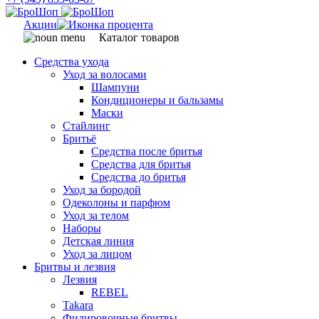
Акции
Каталог товаров
Средства ухода
Уход за волосами
Шампуни
Кондиционеры и бальзамы
Маски
Стайлинг
Бритьё
Средства после бритья
Средства для бритья
Средства до бритья
Уход за бородой
Одеколоны и парфюм
Уход за телом
Наборы
Детская линия
Уход за лицом
Бритвы и лезвия
Лезвия
REBEL
Takara
Филировочные бритвы