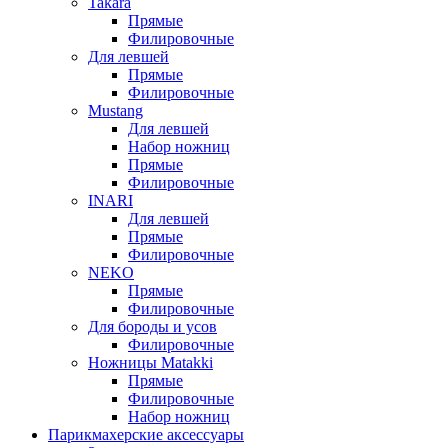
Takara
Прямые
Филировочные
Для левшей
Прямые
Филировочные
Mustang
Для левшей
Набор ножниц
Прямые
Филировочные
INARI
Для левшей
Прямые
Филировочные
NEKO
Прямые
Филировочные
Для бороды и усов
Филировочные
Ножницы Matakki
Прямые
Филировочные
Набор ножниц
Парикмахерские аксессуары