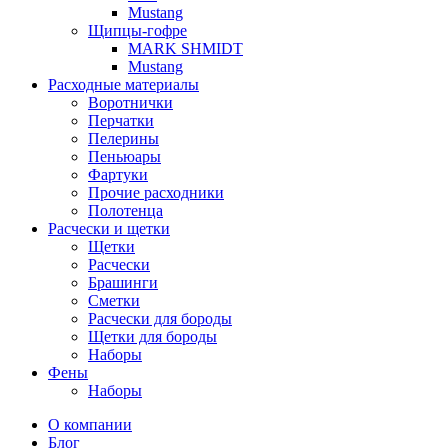
Mustang
Щипцы-гофре
MARK SHMIDT
Mustang
Расходные материалы
Воротнички
Перчатки
Пелерины
Пеньюары
Фартуки
Прочие расходники
Полотенца
Расчески и щетки
Щетки
Расчески
Брашинги
Сметки
Расчески для бороды
Щетки для бороды
Наборы
Фены
Наборы
О компании
Блог