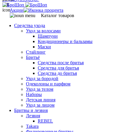
Акции
Каталог товаров
Средства ухода
Уход за волосами
Шампуни
Кондиционеры и бальзамы
Маски
Стайлинг
Бритьё
Средства после бритья
Средства для бритья
Средства до бритья
Уход за бородой
Одеколоны и парфюм
Уход за телом
Наборы
Детская линия
Уход за лицом
Бритвы и лезвия
Лезвия
REBEL
Takara
Филировочные бритвы