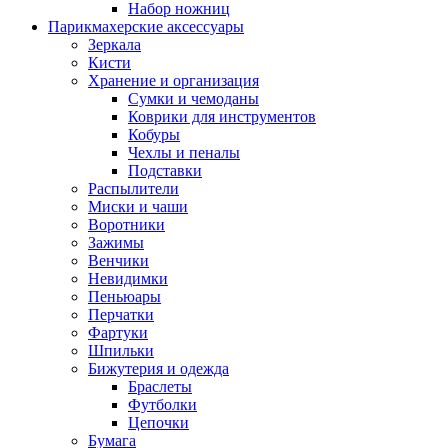
Набор ножниц
Парикмахерские аксессуары
Зеркала
Кисти
Хранение и организация
Сумки и чемоданы
Коврики для инструментов
Кобуры
Чехлы и пеналы
Подставки
Распылители
Миски и чаши
Воротники
Зажимы
Венчики
Невидимки
Пеньюары
Перчатки
Фартуки
Шпильки
Бижутерия и одежда
Браслеты
Футболки
Цепочки
Бумага