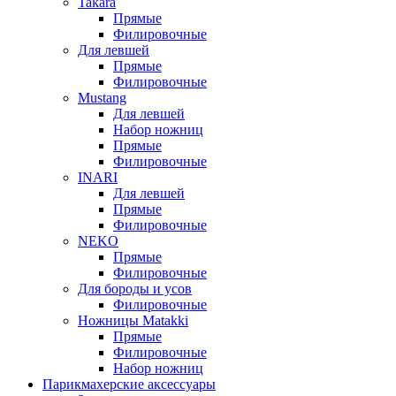
Takara
Прямые
Филировочные
Для левшей
Прямые
Филировочные
Mustang
Для левшей
Набор ножниц
Прямые
Филировочные
INARI
Для левшей
Прямые
Филировочные
NEKO
Прямые
Филировочные
Для бороды и усов
Филировочные
Ножницы Matakki
Прямые
Филировочные
Набор ножниц
Парикмахерские аксессуары