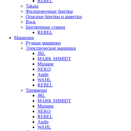
REBEL
Takara
Филировочные бритвы
Опасные бритвы и шаветки
Воск
Бритвенные станки
REBEL
Машинки
Ручные машинки
Электрические машинки
JRL
MARK SHMIDT
Mustang
NEKO
Andis
WAHL
REBEL
Триммеры
JRL
MARK SHMIDT
Mustang
NEKO
REBEL
Andis
WAHL