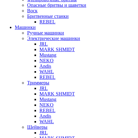
Опасные бритвы и шаветки
Воск
Бритвенные станки
REBEL
Машинки
Ручные машинки
Электрические машинки
JRL
MARK SHMIDT
Mustang
NEKO
Andis
WAHL
REBEL
Триммеры
JRL
MARK SHMIDT
Mustang
NEKO
REBEL
Andis
WAHL
Шейверы
JRL