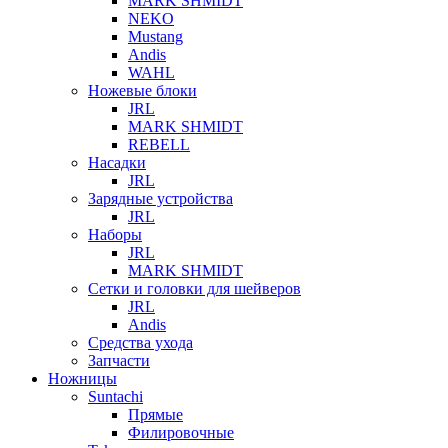
MARK SHMIDT
NEKO
Mustang
Andis
WAHL
Ножевые блоки
JRL
MARK SHMIDT
REBELL
Насадки
JRL
Зарядные устройства
JRL
Наборы
JRL
MARK SHMIDT
Сетки и головки для шейверов
JRL
Andis
Средства ухода
Запчасти
Ножницы
Suntachi
Прямые
Филировочные