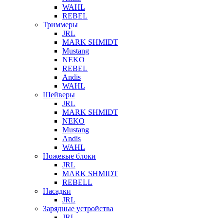
WAHL
REBEL
Триммеры
JRL
MARK SHMIDT
Mustang
NEKO
REBEL
Andis
WAHL
Шейверы
JRL
MARK SHMIDT
NEKO
Mustang
Andis
WAHL
Ножевые блоки
JRL
MARK SHMIDT
REBELL
Насадки
JRL
Зарядные устройства
JRL