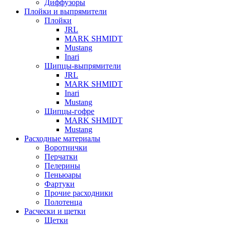
Диффузоры
Плойки и выпрямители
Плойки
JRL
MARK SHMIDT
Mustang
Inari
Щипцы-выпрямители
JRL
MARK SHMIDT
Inari
Mustang
Щипцы-гофре
MARK SHMIDT
Mustang
Расходные материалы
Воротнички
Перчатки
Пелерины
Пеньюары
Фартуки
Прочие расходники
Полотенца
Расчески и щетки
Щетки