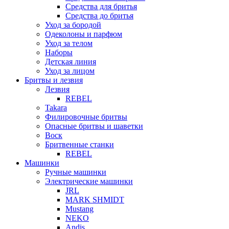
Средства для бритья
Средства до бритья
Уход за бородой
Одеколоны и парфюм
Уход за телом
Наборы
Детская линия
Уход за лицом
Бритвы и лезвия
Лезвия
REBEL
Takara
Филировочные бритвы
Опасные бритвы и шаветки
Воск
Бритвенные станки
REBEL
Машинки
Ручные машинки
Электрические машинки
JRL
MARK SHMIDT
Mustang
NEKO
Andis