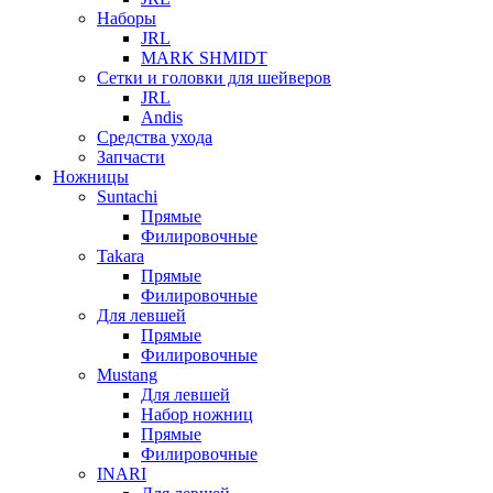
Наборы
JRL
MARK SHMIDT
Сетки и головки для шейверов
JRL
Andis
Средства ухода
Запчасти
Ножницы
Suntachi
Прямые
Филировочные
Takara
Прямые
Филировочные
Для левшей
Прямые
Филировочные
Mustang
Для левшей
Набор ножниц
Прямые
Филировочные
INARI