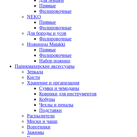
Для левшей
Прямые
Филировочные
NEKO
Прямые
Филировочные
Для бороды и усов
Филировочные
Ножницы Matakki
Прямые
Филировочные
Набор ножниц
Парикмахерские аксессуары
Зеркала
Кисти
Хранение и организация
Сумки и чемоданы
Коврики для инструментов
Кобуры
Чехлы и пеналы
Подставки
Распылители
Миски и чаши
Воротники
Зажимы