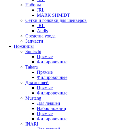
Наборы
JRL
MARK SHMIDT
Сетки и головки для шейверов
JRL
Andis
Средства ухода
Запчасти
Ножницы
Suntachi
Прямые
Филировочные
Takara
Прямые
Филировочные
Для левшей
Прямые
Филировочные
Mustang
Для левшей
Набор ножниц
Прямые
Филировочные
INARI