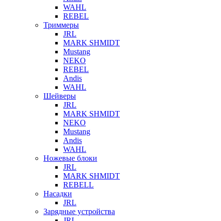
WAHL
REBEL
Триммеры
JRL
MARK SHMIDT
Mustang
NEKO
REBEL
Andis
WAHL
Шейверы
JRL
MARK SHMIDT
NEKO
Mustang
Andis
WAHL
Ножевые блоки
JRL
MARK SHMIDT
REBELL
Насадки
JRL
Зарядные устройства
JRL