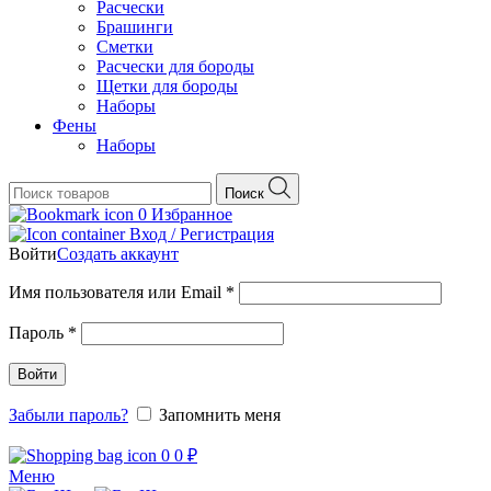
Расчески
Брашинги
Сметки
Расчески для бороды
Щетки для бороды
Наборы
Фены
Наборы
Поиск
0
Избранное
Вход / Регистрация
Войти
Создать аккаунт
Обязательно
Имя пользователя или Email
*
Обязательно
Пароль
*
Войти
Забыли пароль?
Запомнить меня
0
0
₽
Меню