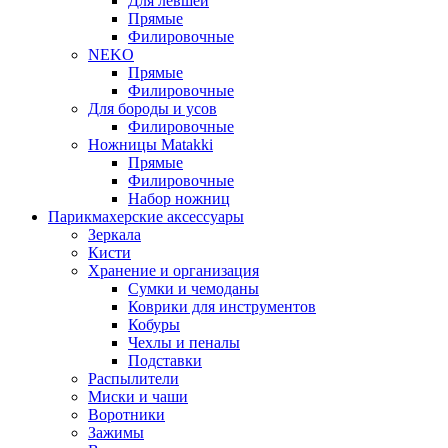
Для левшей
Прямые
Филировочные
NEKO
Прямые
Филировочные
Для бороды и усов
Филировочные
Ножницы Matakki
Прямые
Филировочные
Набор ножниц
Парикмахерские аксессуары
Зеркала
Кисти
Хранение и организация
Сумки и чемоданы
Коврики для инструментов
Кобуры
Чехлы и пеналы
Подставки
Распылители
Миски и чаши
Воротники
Зажимы