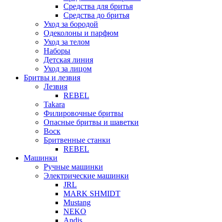
Средства для бритья
Средства до бритья
Уход за бородой
Одеколоны и парфюм
Уход за телом
Наборы
Детская линия
Уход за лицом
Бритвы и лезвия
Лезвия
REBEL
Takara
Филировочные бритвы
Опасные бритвы и шаветки
Воск
Бритвенные станки
REBEL
Машинки
Ручные машинки
Электрические машинки
JRL
MARK SHMIDT
Mustang
NEKO
Andis