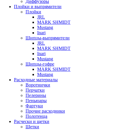
Диффузоры
Плойки и выпрямители
Плойки
JRL
MARK SHMIDT
Mustang
Inari
Щипцы-выпрямители
JRL
MARK SHMIDT
Inari
Mustang
Щипцы-гофре
MARK SHMIDT
Mustang
Расходные материалы
Воротнички
Перчатки
Пелерины
Пеньюары
Фартуки
Прочие расходники
Полотенца
Расчески и щетки
Щетки