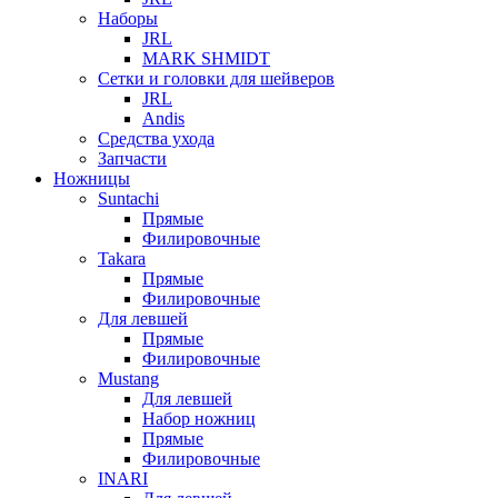
Наборы
JRL
MARK SHMIDT
Сетки и головки для шейверов
JRL
Andis
Средства ухода
Запчасти
Ножницы
Suntachi
Прямые
Филировочные
Takara
Прямые
Филировочные
Для левшей
Прямые
Филировочные
Mustang
Для левшей
Набор ножниц
Прямые
Филировочные
INARI