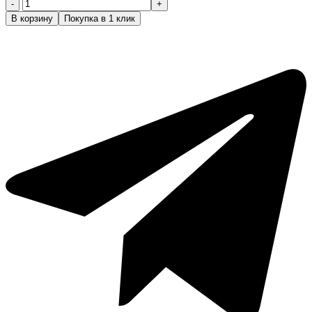
Количество
товара
В корзину
Покупка в 1 клик
PRORASO
лосьон
после
бритья
сандал
(Aftershave
Lotion)
4*100мл