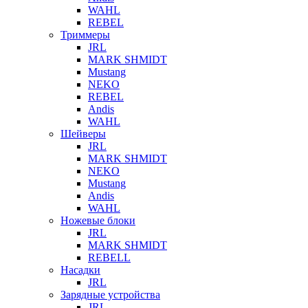
WAHL
REBEL
Триммеры
JRL
MARK SHMIDT
Mustang
NEKO
REBEL
Andis
WAHL
Шейверы
JRL
MARK SHMIDT
NEKO
Mustang
Andis
WAHL
Ножевые блоки
JRL
MARK SHMIDT
REBELL
Насадки
JRL
Зарядные устройства
JRL