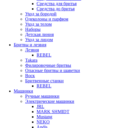
Средства для бритья
Средства до бритья
Уход за бородой
Одеколоны и парфюм
Уход за телом
Наборы
Детская линия
Уход за лицом
Бритвы и лезвия
Лезвия
REBEL
Takara
Филировочные бритвы
Опасные бритвы и шаветки
Воск
Бритвенные станки
REBEL
Машинки
Ручные машинки
Электрические машинки
JRL
MARK SHMIDT
Mustang
NEKO
Andis