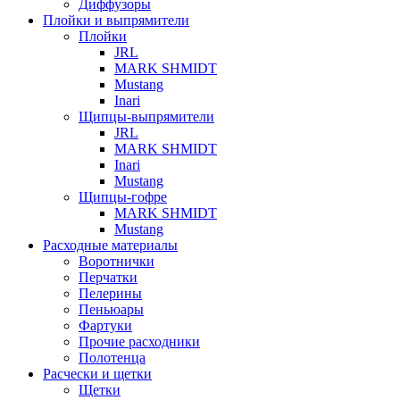
Диффузоры
Плойки и выпрямители
Плойки
JRL
MARK SHMIDT
Mustang
Inari
Щипцы-выпрямители
JRL
MARK SHMIDT
Inari
Mustang
Щипцы-гофре
MARK SHMIDT
Mustang
Расходные материалы
Воротнички
Перчатки
Пелерины
Пеньюары
Фартуки
Прочие расходники
Полотенца
Расчески и щетки
Щетки