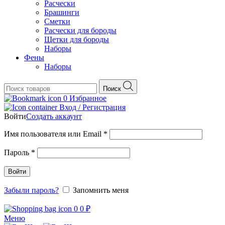
Расчески
Брашинги
Сметки
Расчески для бороды
Щетки для бороды
Наборы
Фены
Наборы
Поиск
0
Избранное
Вход / Регистрация
Войти
Создать аккаунт
Обязательно
Имя пользователя или Email
*
Обязательно
Пароль
*
Войти
Забыли пароль?
Запомнить меня
0
0
₽
Меню