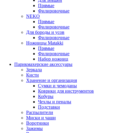
Для левшей
Прямые
Филировочные
NEKO
Прямые
Филировочные
Для бороды и усов
Филировочные
Ножницы Matakki
Прямые
Филировочные
Набор ножниц
Парикмахерские аксессуары
Зеркала
Кисти
Хранение и организация
Сумки и чемоданы
Коврики для инструментов
Кобуры
Чехлы и пеналы
Подставки
Распылители
Миски и чаши
Воротники
Зажимы