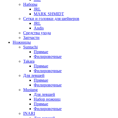
Наборы
JRL
MARK SHMIDT
Сетки и головки для шейверов
JRL
Andis
Средства ухода
Запчасти
Ножницы
Suntachi
Прямые
Филировочные
Takara
Прямые
Филировочные
Для левшей
Прямые
Филировочные
Mustang
Для левшей
Набор ножниц
Прямые
Филировочные
INARI