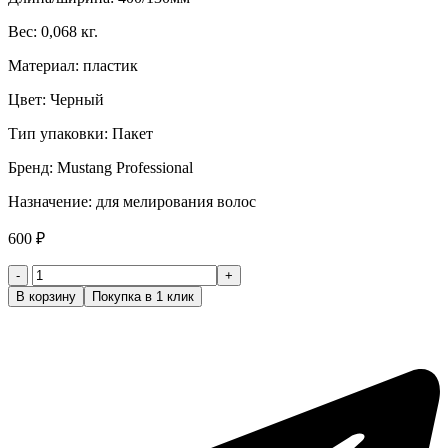
Вес: 0,068 кг.
Материал: пластик
Цвет: Черный
Тип упаковки: Пакет
Бренд: Mustang Professional
Назначение: для мелирования волос
600
₽
Количество
товара
В корзину
Покупка в 1 клик
Планшет
для
окрашивания
с
принтом
LPM015