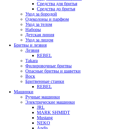
Средства для бритья
Средства до бритья
Уход за бородой
Одеколоны и парфюм
Уход за телом
Наборы
Детская линия
Уход за лицом
Бритвы и лезвия
Лезвия
REBEL
Takara
Филировочные бритвы
Опасные бритвы и шаветки
Воск
Бритвенные станки
REBEL
Машинки
Ручные машинки
Электрические машинки
JRL
MARK SHMIDT
Mustang
NEKO
Andis