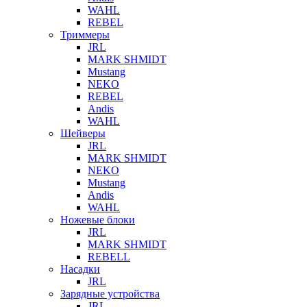
WAHL
REBEL
Триммеры
JRL
MARK SHMIDT
Mustang
NEKO
REBEL
Andis
WAHL
Шейверы
JRL
MARK SHMIDT
NEKO
Mustang
Andis
WAHL
Ножевые блоки
JRL
MARK SHMIDT
REBELL
Насадки
JRL
Зарядные устройства
JRL