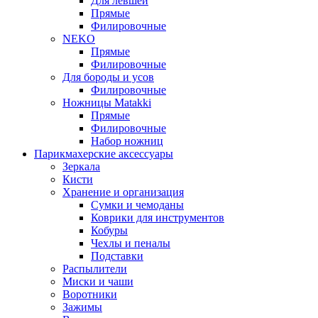
Для левшей
Прямые
Филировочные
NEKO
Прямые
Филировочные
Для бороды и усов
Филировочные
Ножницы Matakki
Прямые
Филировочные
Набор ножниц
Парикмахерские аксессуары
Зеркала
Кисти
Хранение и организация
Сумки и чемоданы
Коврики для инструментов
Кобуры
Чехлы и пеналы
Подставки
Распылители
Миски и чаши
Воротники
Зажимы