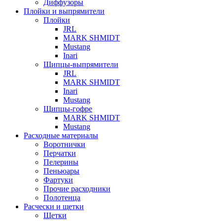
Диффузоры
Плойки и выпрямители
Плойки
JRL
MARK SHMIDT
Mustang
Inari
Щипцы-выпрямители
JRL
MARK SHMIDT
Inari
Mustang
Щипцы-гофре
MARK SHMIDT
Mustang
Расходные материалы
Воротнички
Перчатки
Пелерины
Пеньюары
Фартуки
Прочие расходники
Полотенца
Расчески и щетки
Щетки