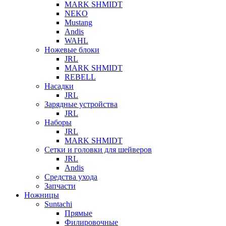
MARK SHMIDT
NEKO
Mustang
Andis
WAHL
Ножевые блоки
JRL
MARK SHMIDT
REBELL
Насадки
JRL
Зарядные устройства
JRL
Наборы
JRL
MARK SHMIDT
Сетки и головки для шейверов
JRL
Andis
Средства ухода
Запчасти
Ножницы
Suntachi
Прямые
Филировочные