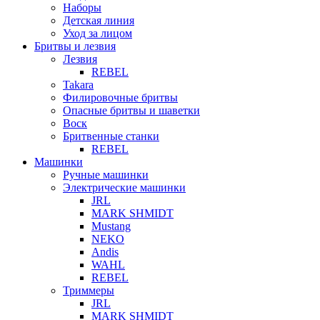
Наборы
Детская линия
Уход за лицом
Бритвы и лезвия
Лезвия
REBEL
Takara
Филировочные бритвы
Опасные бритвы и шаветки
Воск
Бритвенные станки
REBEL
Машинки
Ручные машинки
Электрические машинки
JRL
MARK SHMIDT
Mustang
NEKO
Andis
WAHL
REBEL
Триммеры
JRL
MARK SHMIDT