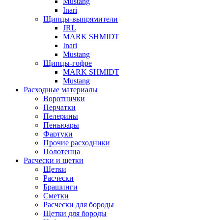
Mustang
Inari
Щипцы-выпрямители
JRL
MARK SHMIDT
Inari
Mustang
Щипцы-гофре
MARK SHMIDT
Mustang
Расходные материалы
Воротнички
Перчатки
Пелерины
Пеньюары
Фартуки
Прочие расходники
Полотенца
Расчески и щетки
Щетки
Расчески
Брашинги
Сметки
Расчески для бороды
Щетки для бороды