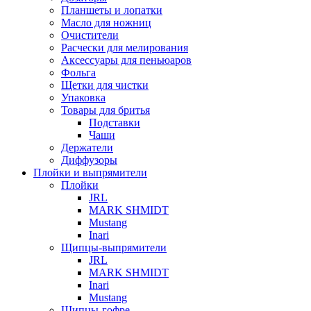
Планшеты и лопатки
Масло для ножниц
Очистители
Расчески для мелирования
Аксессуары для пеньюаров
Фольга
Щетки для чистки
Упаковка
Товары для бритья
Подставки
Чаши
Держатели
Диффузоры
Плойки и выпрямители
Плойки
JRL
MARK SHMIDT
Mustang
Inari
Щипцы-выпрямители
JRL
MARK SHMIDT
Inari
Mustang
Щипцы-гофре