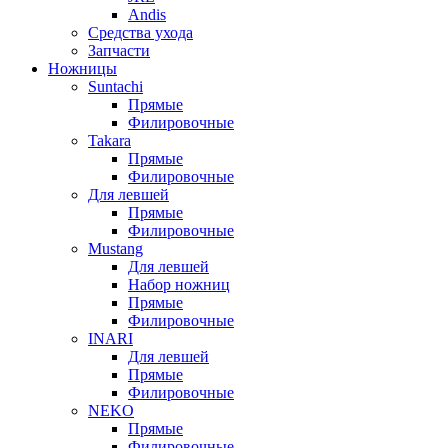
Andis
Средства ухода
Запчасти
Ножницы
Suntachi
Прямые
Филировочные
Takara
Прямые
Филировочные
Для левшей
Прямые
Филировочные
Mustang
Для левшей
Набор ножниц
Прямые
Филировочные
INARI
Для левшей
Прямые
Филировочные
NEKO
Прямые
Филировочные