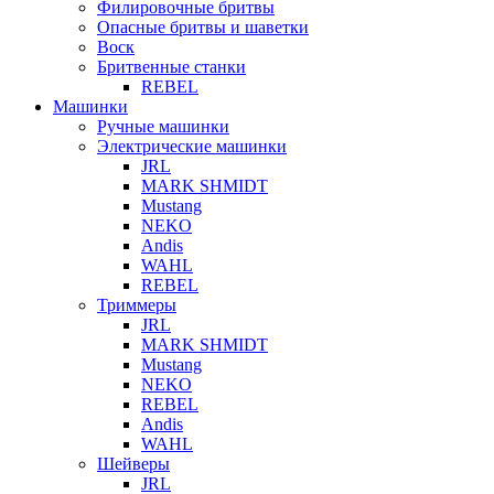
Филировочные бритвы
Опасные бритвы и шаветки
Воск
Бритвенные станки
REBEL
Машинки
Ручные машинки
Электрические машинки
JRL
MARK SHMIDT
Mustang
NEKO
Andis
WAHL
REBEL
Триммеры
JRL
MARK SHMIDT
Mustang
NEKO
REBEL
Andis
WAHL
Шейверы
JRL