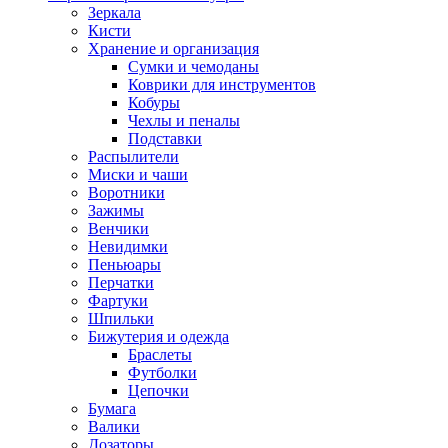
Зеркала
Кисти
Хранение и организация
Сумки и чемоданы
Коврики для инструментов
Кобуры
Чехлы и пеналы
Подставки
Распылители
Миски и чаши
Воротники
Зажимы
Венчики
Невидимки
Пеньюары
Перчатки
Фартуки
Шпильки
Бижутерия и одежда
Браслеты
Футболки
Цепочки
Бумага
Валики
Дозаторы