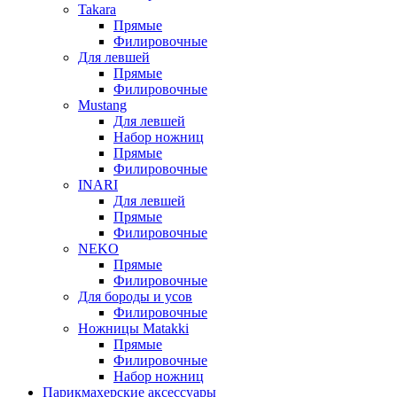
Takara
Прямые
Филировочные
Для левшей
Прямые
Филировочные
Mustang
Для левшей
Набор ножниц
Прямые
Филировочные
INARI
Для левшей
Прямые
Филировочные
NEKO
Прямые
Филировочные
Для бороды и усов
Филировочные
Ножницы Matakki
Прямые
Филировочные
Набор ножниц
Парикмахерские аксессуары