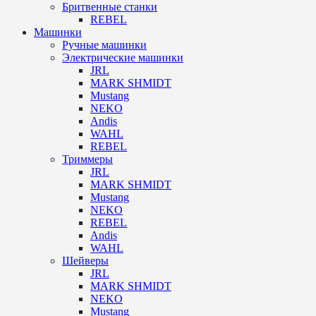
Бритвенные станки
REBEL
Машинки
Ручные машинки
Электрические машинки
JRL
MARK SHMIDT
Mustang
NEKO
Andis
WAHL
REBEL
Триммеры
JRL
MARK SHMIDT
Mustang
NEKO
REBEL
Andis
WAHL
Шейверы
JRL
MARK SHMIDT
NEKO
Mustang