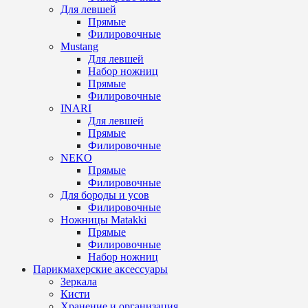
Для левшей
Прямые
Филировочные
Mustang
Для левшей
Набор ножниц
Прямые
Филировочные
INARI
Для левшей
Прямые
Филировочные
NEKO
Прямые
Филировочные
Для бороды и усов
Филировочные
Ножницы Matakki
Прямые
Филировочные
Набор ножниц
Парикмахерские аксессуары
Зеркала
Кисти
Хранение и организация