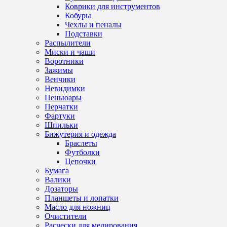
Коврики для инструментов
Кобуры
Чехлы и пеналы
Подставки
Распылители
Миски и чаши
Воротники
Зажимы
Венчики
Невидимки
Пеньюары
Перчатки
Фартуки
Шпильки
Бижутерия и одежда
Браслеты
Футболки
Цепочки
Бумага
Валики
Дозаторы
Планшеты и лопатки
Масло для ножниц
Очистители
Расчески для мелирования