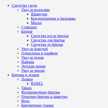
Средства ухода
Уход за волосами
Шампуни
Кондиционеры и бальзамы
Маски
Стайлинг
Бритьё
Средства после бритья
Средства для бритья
Средства до бритья
Уход за бородой
Одеколоны и парфюм
Уход за телом
Наборы
Детская линия
Уход за лицом
Бритвы и лезвия
Лезвия
REBEL
Takara
Филировочные бритвы
Опасные бритвы и шаветки
Воск
Бритвенные станки