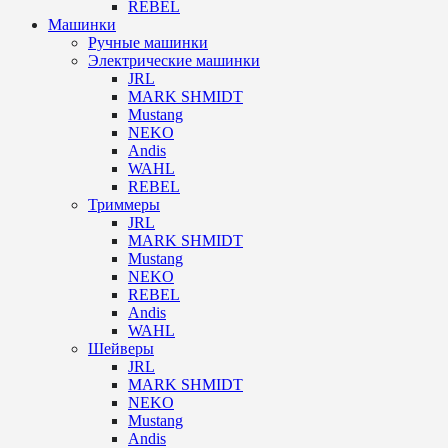
REBEL
Машинки
Ручные машинки
Электрические машинки
JRL
MARK SHMIDT
Mustang
NEKO
Andis
WAHL
REBEL
Триммеры
JRL
MARK SHMIDT
Mustang
NEKO
REBEL
Andis
WAHL
Шейверы
JRL
MARK SHMIDT
NEKO
Mustang
Andis