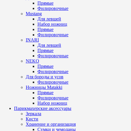
Прямые
Филировочные
Mustang
Для левшей
Набор ножниц
Прямые
Филировочные
INARI
Для левшей
Прямые
Филировочные
NEKO
Прямые
Филировочные
Для бороды и усов
Филировочные
Ножницы Matakki
Прямые
Филировочные
Набор ножниц
Парикмахерские аксессуары
Зеркала
Кисти
Хранение и организация
Сумки и чемоданы