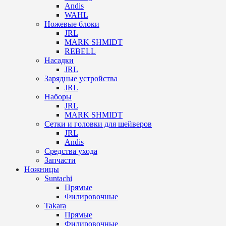
Andis
WAHL
Ножевые блоки
JRL
MARK SHMIDT
REBELL
Насадки
JRL
Зарядные устройства
JRL
Наборы
JRL
MARK SHMIDT
Сетки и головки для шейверов
JRL
Andis
Средства ухода
Запчасти
Ножницы
Suntachi
Прямые
Филировочные
Takara
Прямые
Филировочные