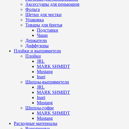
Аксессуары для пеньюаров
Фольга
Щетки для чистки
Упаковка
Товары для бритья
Подставки
Чаши
Держатели
Диффузоры
Плойки и выпрямители
Плойки
JRL
MARK SHMIDT
Mustang
Inari
Щипцы-выпрямители
JRL
MARK SHMIDT
Inari
Mustang
Щипцы-гофре
MARK SHMIDT
Mustang
Расходные материалы
Воротнички