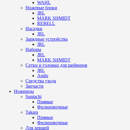
WAHL
Ножевые блоки
JRL
MARK SHMIDT
REBELL
Насадки
JRL
Зарядные устройства
JRL
Наборы
JRL
MARK SHMIDT
Сетки и головки для шейверов
JRL
Andis
Средства ухода
Запчасти
Ножницы
Suntachi
Прямые
Филировочные
Takara
Прямые
Филировочные
Для левшей