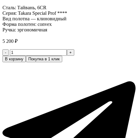
Сталь: Тайвань, 6CR
Серия: Takara Special Prof ****
Вид полотна — клиновидный
Форма полотен: convex
Ручка: эргономичная
5 200
₽
Количество
товара
В корзину
Покупка в 1 клик
Ножницы
парикмахерские
4
класс
Takara
Special
Prof
CF-
55