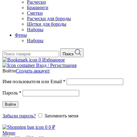
Расчески
Брашинги
Сметки
Расчески для бороды
Щетки для бороды
Наборы
Фены
Наборы
Поиск
0
Избранное
Вход / Регистрация
Войти
Создать аккаунт
Обязательно
Имя пользователя или Email
*
Обязательно
Пароль
*
Войти
Забыли пароль?
Запомнить меня
0
0
₽
Меню