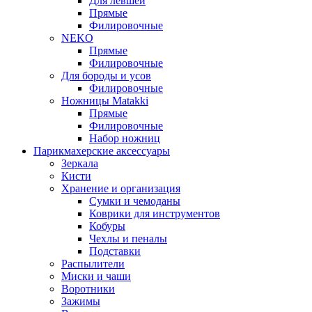
Для левшей
Прямые
Филировочные
NEKO
Прямые
Филировочные
Для бороды и усов
Филировочные
Ножницы Matakki
Прямые
Филировочные
Набор ножниц
Парикмахерские аксессуары
Зеркала
Кисти
Хранение и организация
Сумки и чемоданы
Коврики для инструментов
Кобуры
Чехлы и пеналы
Подставки
Распылители
Миски и чаши
Воротники
Зажимы