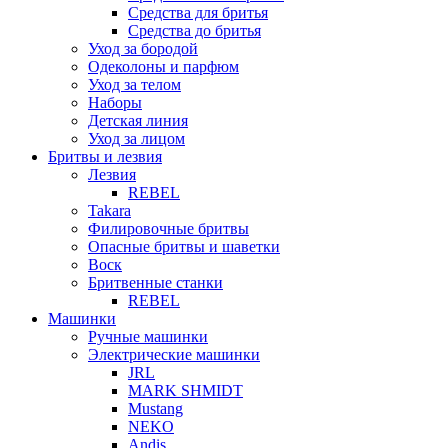
Средства для бритья
Средства до бритья
Уход за бородой
Одеколоны и парфюм
Уход за телом
Наборы
Детская линия
Уход за лицом
Бритвы и лезвия
Лезвия
REBEL
Takara
Филировочные бритвы
Опасные бритвы и шаветки
Воск
Бритвенные станки
REBEL
Машинки
Ручные машинки
Электрические машинки
JRL
MARK SHMIDT
Mustang
NEKO
Andis