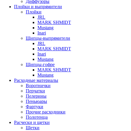
Диффузоры
Плойки и выпрямители
Плойки
JRL
MARK SHMIDT
Mustang
Inari
Щипцы-выпрямители
JRL
MARK SHMIDT
Inari
Mustang
Щипцы-гофре
MARK SHMIDT
Mustang
Расходные материалы
Воротнички
Перчатки
Пелерины
Пеньюары
Фартуки
Прочие расходники
Полотенца
Расчески и щетки
Щетки