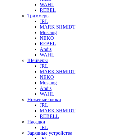
WAHL
REBEL
Триммеры
JRL
MARK SHMIDT
Mustang
NEKO
REBEL
Andis
WAHL
Шейверы
JRL
MARK SHMIDT
NEKO
Mustang
Andis
WAHL
Ножевые блоки
JRL
MARK SHMIDT
REBELL
Насадки
JRL
Зарядные устройства
JRL