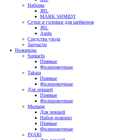
Наборы
JRL
MARK SHMIDT
Сетки и головки для шейверов
JRL
Andis
Средства ухода
Запчасти
Ножницы
Suntachi
Прямые
Филировочные
Takara
Прямые
Филировочные
Для левшей
Прямые
Филировочные
Mustang
Для левшей
Набор ножниц
Прямые
Филировочные
INARI