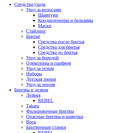
Средства ухода
Уход за волосами
Шампуни
Кондиционеры и бальзамы
Маски
Стайлинг
Бритьё
Средства после бритья
Средства для бритья
Средства до бритья
Уход за бородой
Одеколоны и парфюм
Уход за телом
Наборы
Детская линия
Уход за лицом
Бритвы и лезвия
Лезвия
REBEL
Takara
Филировочные бритвы
Опасные бритвы и шаветки
Воск
Бритвенные станки
REBEL