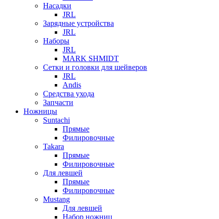
JRL
Зарядные устройства
JRL
Наборы
JRL
MARK SHMIDT
Сетки и головки для шейверов
JRL
Andis
Средства ухода
Запчасти
Ножницы
Suntachi
Прямые
Филировочные
Takara
Прямые
Филировочные
Для левшей
Прямые
Филировочные
Mustang
Для левшей
Набор ножниц
Прямые