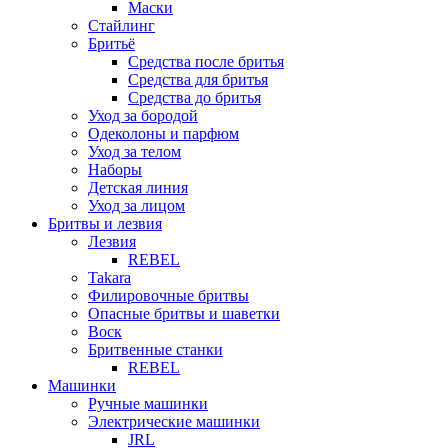
Стайлинг
Бритьё
Средства после бритья
Средства для бритья
Средства до бритья
Уход за бородой
Одеколоны и парфюм
Уход за телом
Наборы
Детская линия
Уход за лицом
Бритвы и лезвия
Лезвия
REBEL
Takara
Филировочные бритвы
Опасные бритвы и шаветки
Воск
Бритвенные станки
REBEL
Машинки
Ручные машинки
Электрические машинки
JRL
MARK SHMIDT