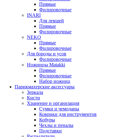
Филировочные
INARI
Для левшей
Прямые
Филировочные
NEKO
Прямые
Филировочные
Для бороды и усов
Филировочные
Ножницы Matakki
Прямые
Филировочные
Набор ножниц
Парикмахерские аксессуары
Зеркала
Кисти
Хранение и организация
Сумки и чемоданы
Коврики для инструментов
Кобуры
Чехлы и пеналы
Подставки
Распылители
Миски и чаши