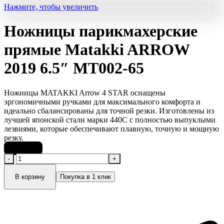
Нажмите, чтобы увеличить
Ножницы парикмахерские
прямые Matakki ARROW
2019 6.5″ MT002-65
Ножницы MATAKKI Arrow 4 STAR оснащены
эргономичными ручками для максимального комфорта и
идеально сбалансированы для точной резки. Изготовлены из
лучшей японской стали марки 440С с полностью выпуклыми
лезвиями, которые обеспечивают плавную, точную и мощную
резку.
39 900
₽
Количество
товара
Ножницы
В корзину
Покупка в 1 клик
парикмахерские
прямые
Matakki
ARROW
2019