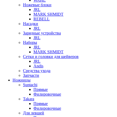
WAHL
Ножевые блоки
JRL
MARK SHMIDT
REBELL
Насадки
JRL
Зарядные устройства
JRL
Наборы
JRL
MARK SHMIDT
Сетки и головки для шейверов
JRL
Andis
Средства ухода
Запчасти
Ножницы
Suntachi
Прямые
Филировочные
Takara
Прямые
Филировочные
Для левшей