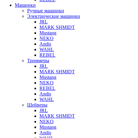
Машинки
Ручные машинки
Электрические машинки
JRL
MARK SHMIDT
Mustang
NEKO
Andis
WAHL
REBEL
Триммеры
JRL
MARK SHMIDT
Mustang
NEKO
REBEL
Andis
WAHL
Шейверы
JRL
MARK SHMIDT
NEKO
Mustang
Andis