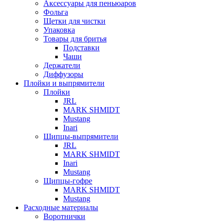
Аксессуары для пеньюаров
Фольга
Щетки для чистки
Упаковка
Товары для бритья
Подставки
Чаши
Держатели
Диффузоры
Плойки и выпрямители
Плойки
JRL
MARK SHMIDT
Mustang
Inari
Щипцы-выпрямители
JRL
MARK SHMIDT
Inari
Mustang
Щипцы-гофре
MARK SHMIDT
Mustang
Расходные материалы
Воротнички