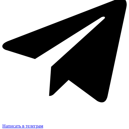
6.5"
MT002-
65
Написать в телеграм