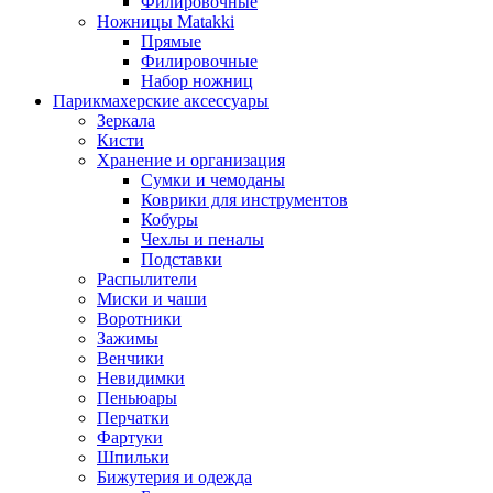
Филировочные
Ножницы Matakki
Прямые
Филировочные
Набор ножниц
Парикмахерские аксессуары
Зеркала
Кисти
Хранение и организация
Сумки и чемоданы
Коврики для инструментов
Кобуры
Чехлы и пеналы
Подставки
Распылители
Миски и чаши
Воротники
Зажимы
Венчики
Невидимки
Пеньюары
Перчатки
Фартуки
Шпильки
Бижутерия и одежда