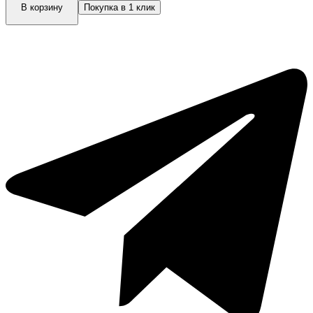
Ножницы
В корзину
Покупка в 1 клик
парикмахерские
5
класс
Takara
Super
Prof
XS-
942-
55