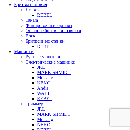
Бритвы и лезвия
Лезвия
REBEL
Takara
Филировочные бритвы
Опасные бритвы и шаветки
Воск
Бритвенные станки
REBEL
Машинки
Ручные машинки
Электрические машинки
JRL
MARK SHMIDT
Mustang
NEKO
Andis
WAHL
REBEL
Триммеры
JRL
MARK SHMIDT
Mustang
NEKO
REBEL