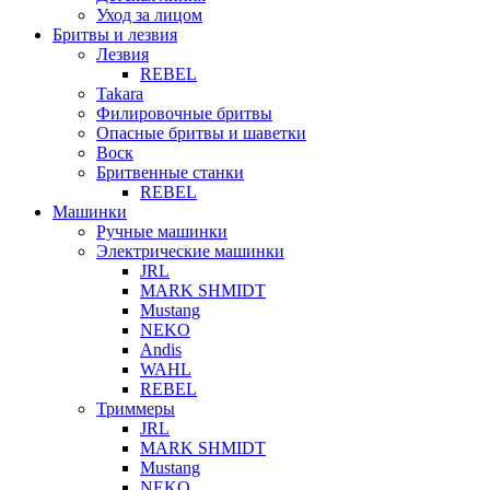
Уход за лицом
Бритвы и лезвия
Лезвия
REBEL
Takara
Филировочные бритвы
Опасные бритвы и шаветки
Воск
Бритвенные станки
REBEL
Машинки
Ручные машинки
Электрические машинки
JRL
MARK SHMIDT
Mustang
NEKO
Andis
WAHL
REBEL
Триммеры
JRL
MARK SHMIDT
Mustang
NEKO