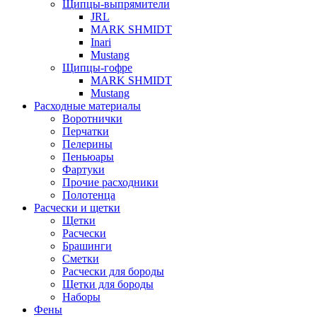
Щипцы-выпрямители
JRL
MARK SHMIDT
Inari
Mustang
Щипцы-гофре
MARK SHMIDT
Mustang
Расходные материалы
Воротнички
Перчатки
Пелерины
Пеньюары
Фартуки
Прочие расходники
Полотенца
Расчески и щетки
Щетки
Расчески
Брашинги
Сметки
Расчески для бороды
Щетки для бороды
Наборы
Фены