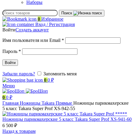
Наборы
Поиск
0
Избранное
Вход / Регистрация
Войти
Создать аккаунт
Обязательно
Имя пользователя или Email
*
Обязательно
Пароль
*
Войти
Забыли пароль?
Запомнить меня
0
0
₽
Меню
0
0
₽
Главная
Ножницы
Takara
Прямые
Ножницы парикмахерские
5 класс Takara Super Prof XS-942-55
Ножницы парикмахерские 5 класс Takara Super Prof XS-941-60
6 500
₽
Назад к товарам