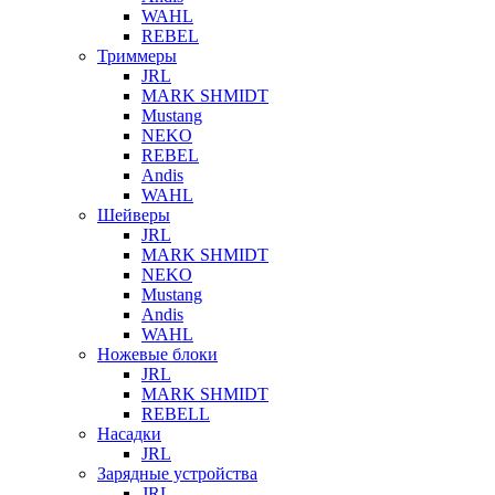
WAHL
REBEL
Триммеры
JRL
MARK SHMIDT
Mustang
NEKO
REBEL
Andis
WAHL
Шейверы
JRL
MARK SHMIDT
NEKO
Mustang
Andis
WAHL
Ножевые блоки
JRL
MARK SHMIDT
REBELL
Насадки
JRL
Зарядные устройства
JRL