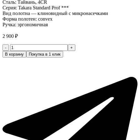
Сталь: Тайвань, 4CR
Серия: Takara Standard Prof ***
Вид полотна — клиновидный с микронасечками
Форма полотен: convex
Ручка: эргономичная
2 900
₽
Количество
товара
В корзину
Покупка в 1 клик
Ножницы
парикмахерские
3
класс
Takara
Standard
Prof
XS-
416-
55N