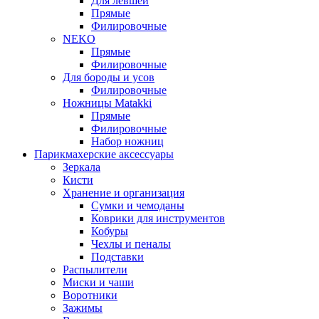
Для левшей
Прямые
Филировочные
NEKO
Прямые
Филировочные
Для бороды и усов
Филировочные
Ножницы Matakki
Прямые
Филировочные
Набор ножниц
Парикмахерские аксессуары
Зеркала
Кисти
Хранение и организация
Сумки и чемоданы
Коврики для инструментов
Кобуры
Чехлы и пеналы
Подставки
Распылители
Миски и чаши
Воротники
Зажимы