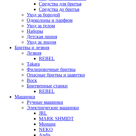
Средства для бритья
Средства до бритья
Уход за бородой
Одеколоны и парфюм
Уход за телом
Наборы
Детская линия
Уход за лицом
Бритвы и лезвия
Лезвия
REBEL
Takara
Филировочные бритвы
Опасные бритвы и шаветки
Воск
Бритвенные станки
REBEL
Машинки
Ручные машинки
Электрические машинки
JRL
MARK SHMIDT
Mustang
NEKO
Andis