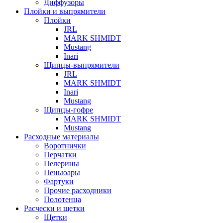
Диффузоры
Плойки и выпрямители
Плойки
JRL
MARK SHMIDT
Mustang
Inari
Щипцы-выпрямители
JRL
MARK SHMIDT
Inari
Mustang
Щипцы-гофре
MARK SHMIDT
Mustang
Расходные материалы
Воротнички
Перчатки
Пелерины
Пеньюары
Фартуки
Прочие расходники
Полотенца
Расчески и щетки
Щетки