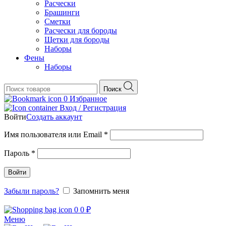
Расчески
Брашинги
Сметки
Расчески для бороды
Щетки для бороды
Наборы
Фены
Наборы
Поиск
0
Избранное
Вход / Регистрация
Войти
Создать аккаунт
Обязательно
Имя пользователя или Email
*
Обязательно
Пароль
*
Войти
Забыли пароль?
Запомнить меня
0
0
₽
Меню