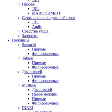
Наборы
JRL
MARK SHMIDT
Сетки и головки для шейверов
JRL
Andis
Средства ухода
Запчасти
Ножницы
Suntachi
Прямые
Филировочные
Takara
Прямые
Филировочные
Для левшей
Прямые
Филировочные
Mustang
Для левшей
Набор ножниц
Прямые
Филировочные
INARI