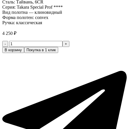
Сталь: Тайвань, 6CR
Серия: Takara Special Prof ****
Вид полотна — клиновидный
Форма полотен: convex
Ручка: классическая
4 250
₽
Количество
товара
В корзину
Покупка в 1 клик
Ножницы
парикмахерские
4
класс
Takara
Special
Prof
GP63160