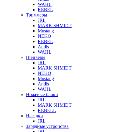
WAHL
REBEL
Триммеры
JRL
MARK SHMIDT
Mustang
NEKO
REBEL
Andis
WAHL
Шейверы
JRL
MARK SHMIDT
NEKO
Mustang
Andis
WAHL
Ножевые блоки
JRL
MARK SHMIDT
REBELL
Насадки
JRL
Зарядные устройства
JRL