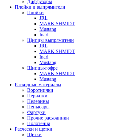
Диффузоры
Плойки и выпрямители
Плойки
JRL
MARK SHMIDT
Mustang
Inari
Щипцы-выпрямители
JRL
MARK SHMIDT
Inari
Mustang
Щипцы-гофре
MARK SHMIDT
Mustang
Расходные материалы
Воротнички
Перчатки
Пелерины
Пеньюары
Фартуки
Прочие расходники
Полотенца
Расчески и щетки
Щетки