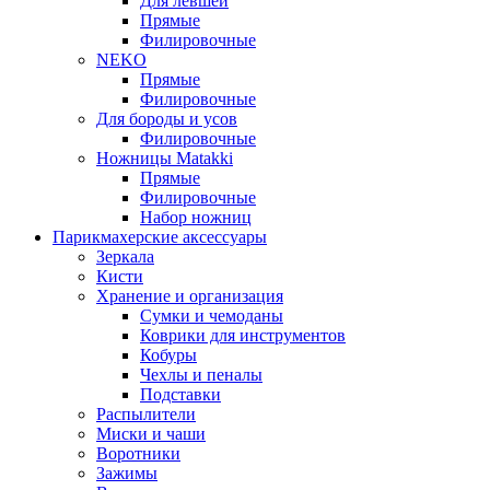
Для левшей
Прямые
Филировочные
NEKO
Прямые
Филировочные
Для бороды и усов
Филировочные
Ножницы Matakki
Прямые
Филировочные
Набор ножниц
Парикмахерские аксессуары
Зеркала
Кисти
Хранение и организация
Сумки и чемоданы
Коврики для инструментов
Кобуры
Чехлы и пеналы
Подставки
Распылители
Миски и чаши
Воротники
Зажимы