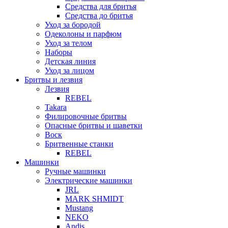
Средства для бритья
Средства до бритья
Уход за бородой
Одеколоны и парфюм
Уход за телом
Наборы
Детская линия
Уход за лицом
Бритвы и лезвия
Лезвия
REBEL
Takara
Филировочные бритвы
Опасные бритвы и шаветки
Воск
Бритвенные станки
REBEL
Машинки
Ручные машинки
Электрические машинки
JRL
MARK SHMIDT
Mustang
NEKO
Andis