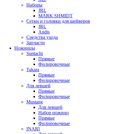
Наборы
JRL
MARK SHMIDT
Сетки и головки для шейверов
JRL
Andis
Средства ухода
Запчасти
Ножницы
Suntachi
Прямые
Филировочные
Takara
Прямые
Филировочные
Для левшей
Прямые
Филировочные
Mustang
Для левшей
Набор ножниц
Прямые
Филировочные
INARI