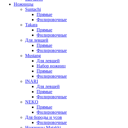
Ножницы
Suntachi
Прямые
Филировочные
Takara
Прямые
Филировочные
Для левшей
Прямые
Филировочные
Mustang
Для левшей
Набор ножниц
Прямые
Филировочные
INARI
Для левшей
Прямые
Филировочные
NEKO
Прямые
Филировочные
Для бороды и усов
Филировочные
Ножницы Matakki