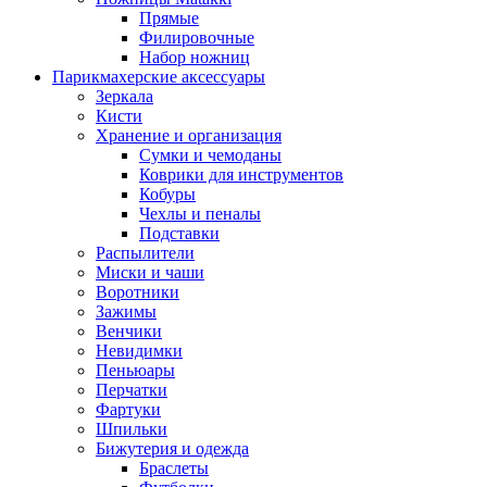
Прямые
Филировочные
Набор ножниц
Парикмахерские аксессуары
Зеркала
Кисти
Хранение и организация
Сумки и чемоданы
Коврики для инструментов
Кобуры
Чехлы и пеналы
Подставки
Распылители
Миски и чаши
Воротники
Зажимы
Венчики
Невидимки
Пеньюары
Перчатки
Фартуки
Шпильки
Бижутерия и одежда
Браслеты