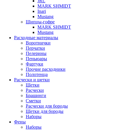
JRL
MARK SHMIDT
Inari
Mustang
Щипцы-гофре
MARK SHMIDT
Mustang
Расходные материалы
Воротнички
Перчатки
Пелерины
Пеньюары
Фартуки
Прочие расходники
Полотенца
Расчески и щетки
Щетки
Расчески
Брашинги
Сметки
Расчески для бороды
Щетки для бороды
Наборы
Фены
Наборы