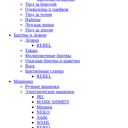
Уход за бородой
Одеколоны и парфюм
Уход за телом
Наборы
Детская линия
Уход за лицом
Бритвы и лезвия
Лезвия
REBEL
Takara
Филировочные бритвы
Опасные бритвы и шаветки
Воск
Бритвенные станки
REBEL
Машинки
Ручные машинки
Электрические машинки
JRL
MARK SHMIDT
Mustang
NEKO
Andis
WAHL
REBEL