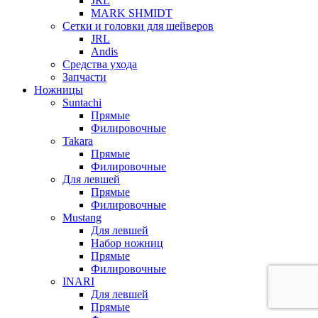
JRL
MARK SHMIDT
Сетки и головки для шейверов
JRL
Andis
Средства ухода
Запчасти
Ножницы
Suntachi
Прямые
Филировочные
Takara
Прямые
Филировочные
Для левшей
Прямые
Филировочные
Mustang
Для левшей
Набор ножниц
Прямые
Филировочные
INARI
Для левшей
Прямые