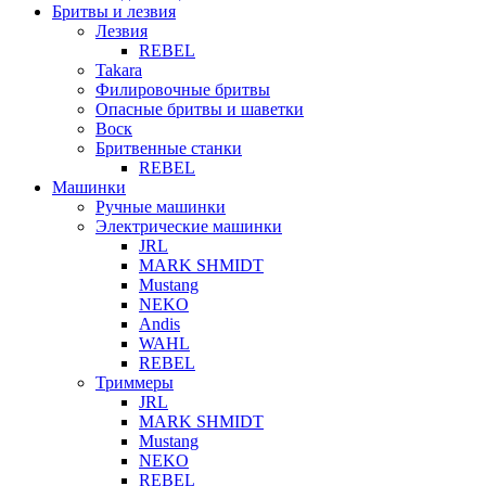
Бритвы и лезвия
Лезвия
REBEL
Takara
Филировочные бритвы
Опасные бритвы и шаветки
Воск
Бритвенные станки
REBEL
Машинки
Ручные машинки
Электрические машинки
JRL
MARK SHMIDT
Mustang
NEKO
Andis
WAHL
REBEL
Триммеры
JRL
MARK SHMIDT
Mustang
NEKO
REBEL