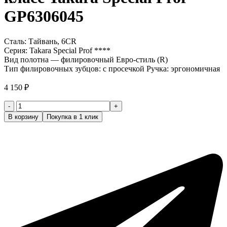
GP6306045
Сталь: Тайвань, 6CR
Серия: Takara Special Prof ****
Вид полотна — филировочный Евро-стиль (R)
Тип филировочных зубцов: с просечкой Ручка: эргономичная
4 150
₽
Количество
товара
В корзину
Покупка в 1 клик
Ножницы
парикмахерские
4
класс
Takara
Special
Prof
GP6306045