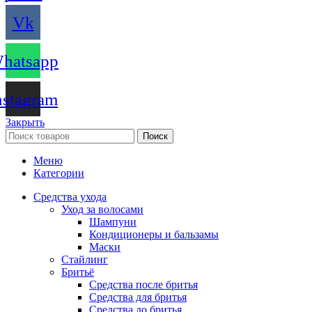
Vk
hatsapp
nstagram
Закрыть
Поиск
Меню
Категории
Средства ухода
Уход за волосами
Шампуни
Кондиционеры и бальзамы
Маски
Стайлинг
Бритьё
Средства после бритья
Средства для бритья
Средства до бритья