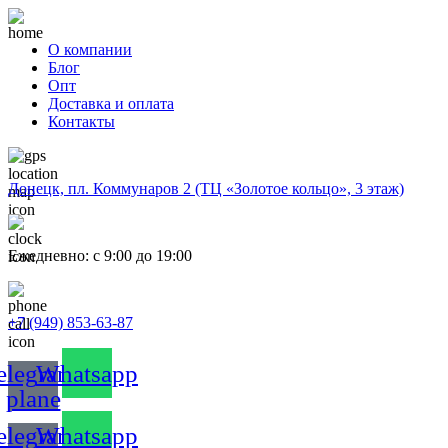
О компании
Блог
Опт
Доставка и оплата
Контакты
Донецк, пл. Коммунаров 2 (ТЦ «Золотое кольцо», 3 этаж)
Ежедневно: с 9:00 до 19:00
+7 (949) 853-63-87
elegram-
Whatsapp
plane
elegram-
Whatsapp