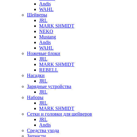
Andis
WAHL
Шейверы
JRL
MARK SHMIDT
NEKO
Mustang
Andis
WAHL
Ножевые блоки
JRL
MARK SHMIDT
REBELL
Насадки
JRL
Зарядные устройства
JRL
Наборы
JRL
MARK SHMIDT
Сетки и головки для шейверов
JRL
Andis
Средства ухода
Запчасти