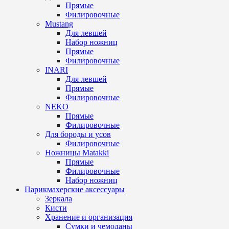
Прямые
Филировочные
Mustang
Для левшей
Набор ножниц
Прямые
Филировочные
INARI
Для левшей
Прямые
Филировочные
NEKO
Прямые
Филировочные
Для бороды и усов
Филировочные
Ножницы Matakki
Прямые
Филировочные
Набор ножниц
Парикмахерские аксессуары
Зеркала
Кисти
Хранение и организация
Сумки и чемоданы