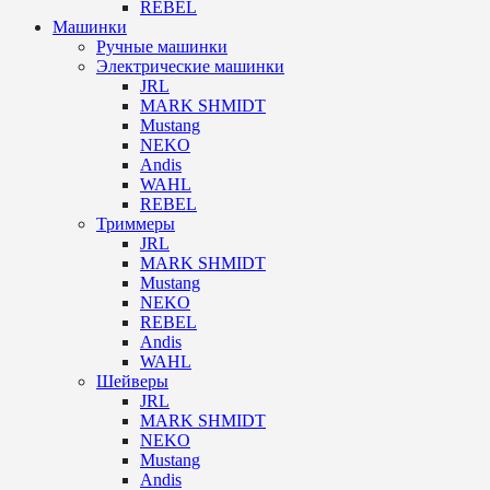
REBEL
Машинки
Ручные машинки
Электрические машинки
JRL
MARK SHMIDT
Mustang
NEKO
Andis
WAHL
REBEL
Триммеры
JRL
MARK SHMIDT
Mustang
NEKO
REBEL
Andis
WAHL
Шейверы
JRL
MARK SHMIDT
NEKO
Mustang
Andis