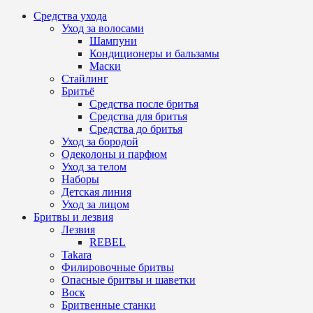
Средства ухода
Уход за волосами
Шампуни
Кондиционеры и бальзамы
Маски
Стайлинг
Бритьё
Средства после бритья
Средства для бритья
Средства до бритья
Уход за бородой
Одеколоны и парфюм
Уход за телом
Наборы
Детская линия
Уход за лицом
Бритвы и лезвия
Лезвия
REBEL
Takara
Филировочные бритвы
Опасные бритвы и шаветки
Воск
Бритвенные станки