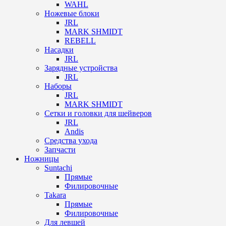
WAHL
Ножевые блоки
JRL
MARK SHMIDT
REBELL
Насадки
JRL
Зарядные устройства
JRL
Наборы
JRL
MARK SHMIDT
Сетки и головки для шейверов
JRL
Andis
Средства ухода
Запчасти
Ножницы
Suntachi
Прямые
Филировочные
Takara
Прямые
Филировочные
Для левшей