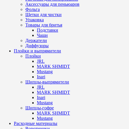
Аксессуары для пеньюаров
Фольга
Щетки для чистки
Упаковка
Товары для бритья
Подставки
Чаши
Держатели
Диффузоры
Плойки и выпрямители
Плойки
JRL
MARK SHMIDT
Mustang
Inari
Щипцы-выпрямители
JRL
MARK SHMIDT
Inari
Mustang
Щипцы-гофре
MARK SHMIDT
Mustang
Расходные материалы
Воротнички