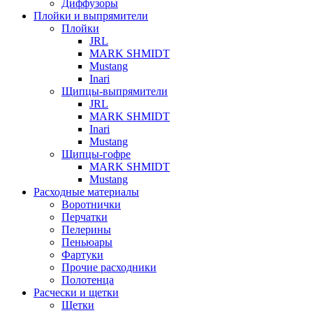
Диффузоры
Плойки и выпрямители
Плойки
JRL
MARK SHMIDT
Mustang
Inari
Щипцы-выпрямители
JRL
MARK SHMIDT
Inari
Mustang
Щипцы-гофре
MARK SHMIDT
Mustang
Расходные материалы
Воротнички
Перчатки
Пелерины
Пеньюары
Фартуки
Прочие расходники
Полотенца
Расчески и щетки
Щетки