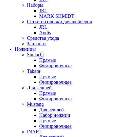
Наборы
JRL
MARK SHMIDT
Сетки и головки для шейверов
JRL
Andis
Средства ухода
Запчасти
Ножницы
Suntachi
Прямые
Филировочные
Takara
Прямые
Филировочные
Для левшей
Прямые
Филировочные
Mustang
Для левшей
Набор ножниц
Прямые
Филировочные
INARI