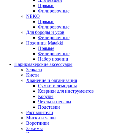
Для левшей
Прямые
Филировочные
NEKO
Прямые
Филировочные
Для бороды и усов
Филировочные
Ножницы Matakki
Прямые
Филировочные
Набор ножниц
Парикмахерские аксессуары
Зеркала
Кисти
Хранение и организация
Сумки и чемоданы
Коврики для инструментов
Кобуры
Чехлы и пеналы
Подставки
Распылители
Миски и чаши
Воротники
Зажимы