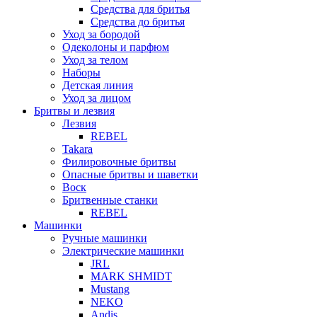
Средства для бритья
Средства до бритья
Уход за бородой
Одеколоны и парфюм
Уход за телом
Наборы
Детская линия
Уход за лицом
Бритвы и лезвия
Лезвия
REBEL
Takara
Филировочные бритвы
Опасные бритвы и шаветки
Воск
Бритвенные станки
REBEL
Машинки
Ручные машинки
Электрические машинки
JRL
MARK SHMIDT
Mustang
NEKO
Andis