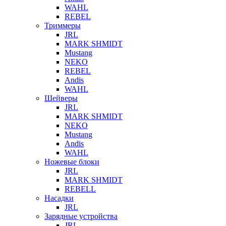
WAHL
REBEL
Триммеры
JRL
MARK SHMIDT
Mustang
NEKO
REBEL
Andis
WAHL
Шейверы
JRL
MARK SHMIDT
NEKO
Mustang
Andis
WAHL
Ножевые блоки
JRL
MARK SHMIDT
REBELL
Насадки
JRL
Зарядные устройства
JRL