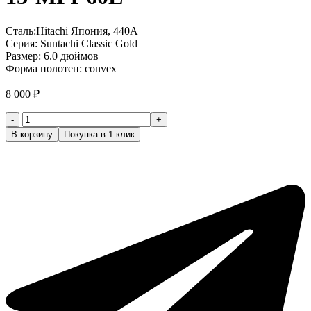
Сталь:Hitachi Япония, 440А
Серия: Suntachi Classic Gold
Размер: 6.0 дюймов
Форма полотен: convex
8 000
₽
Количество
товара
В корзину
Покупка в 1 клик
Ножницы
парикмахерские
4
класс
(Suntachi
Classic
Gold)
13-
MPI-
60L