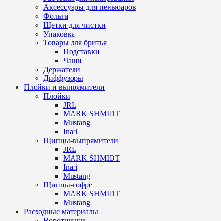
Аксессуары для пеньюаров
Фольга
Щетки для чистки
Упаковка
Товары для бритья
Подставки
Чаши
Держатели
Диффузоры
Плойки и выпрямители
Плойки
JRL
MARK SHMIDT
Mustang
Inari
Щипцы-выпрямители
JRL
MARK SHMIDT
Inari
Mustang
Щипцы-гофре
MARK SHMIDT
Mustang
Расходные материалы
Воротнички