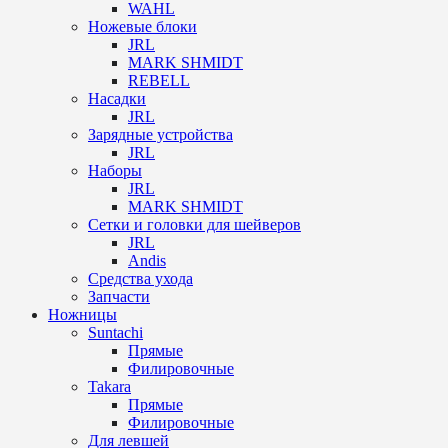
WAHL
Ножевые блоки
JRL
MARK SHMIDT
REBELL
Насадки
JRL
Зарядные устройства
JRL
Наборы
JRL
MARK SHMIDT
Сетки и головки для шейверов
JRL
Andis
Средства ухода
Запчасти
Ножницы
Suntachi
Прямые
Филировочные
Takara
Прямые
Филировочные
Для левшей