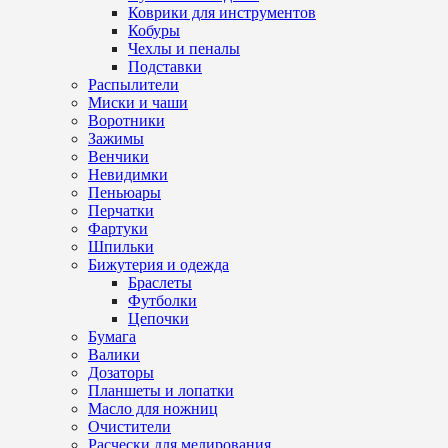
Коврики для инструментов
Кобуры
Чехлы и пеналы
Подставки
Распылители
Миски и чаши
Воротники
Зажимы
Венчики
Невидимки
Пеньюары
Перчатки
Фартуки
Шпильки
Бижутерия и одежда
Браслеты
Футболки
Цепочки
Бумага
Валики
Дозаторы
Планшеты и лопатки
Масло для ножниц
Очистители
Расчески для мелирования