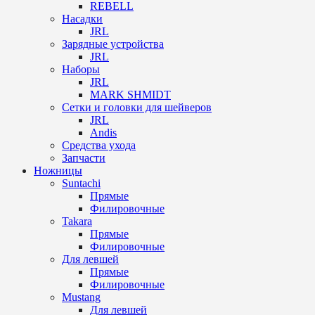
REBELL
Насадки
JRL
Зарядные устройства
JRL
Наборы
JRL
MARK SHMIDT
Сетки и головки для шейверов
JRL
Andis
Средства ухода
Запчасти
Ножницы
Suntachi
Прямые
Филировочные
Takara
Прямые
Филировочные
Для левшей
Прямые
Филировочные
Mustang
Для левшей