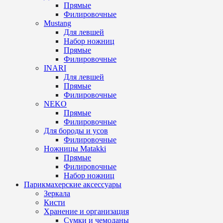
Прямые
Филировочные
Mustang
Для левшей
Набор ножниц
Прямые
Филировочные
INARI
Для левшей
Прямые
Филировочные
NEKO
Прямые
Филировочные
Для бороды и усов
Филировочные
Ножницы Matakki
Прямые
Филировочные
Набор ножниц
Парикмахерские аксессуары
Зеркала
Кисти
Хранение и организация
Сумки и чемоданы