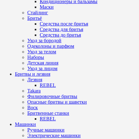
Кондиционеры и бальзамы
Маски
Стайлинг
Бритьё
Средства после бритья
Средства для бритья
Средства до бритья
Уход за бородой
Одеколоны и парфюм
Уход за телом
Наборы
Детская линия
Уход за лицом
Бритвы и лезвия
Лезвия
REBEL
Takara
Филировочные бритвы
Опасные бритвы и шаветки
Воск
Бритвенные станки
REBEL
Машинки
Ручные машинки
Электрические машинки