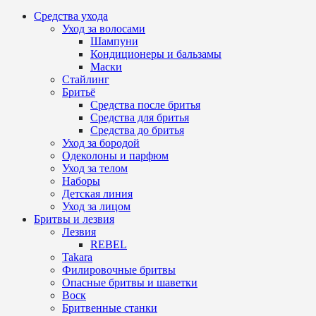
Средства ухода
Уход за волосами
Шампуни
Кондиционеры и бальзамы
Маски
Стайлинг
Бритьё
Средства после бритья
Средства для бритья
Средства до бритья
Уход за бородой
Одеколоны и парфюм
Уход за телом
Наборы
Детская линия
Уход за лицом
Бритвы и лезвия
Лезвия
REBEL
Takara
Филировочные бритвы
Опасные бритвы и шаветки
Воск
Бритвенные станки