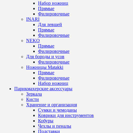
Набор ножниц
Прямые
Филировочные
INARI
Для левшей
Прямые
Филировочные
NEKO
Прямые
Филировочные
Для бороды и усов
Филировочные
Ножницы Matakki
Прямые
Филировочные
Набор ножниц
Парикмахерские аксессуары
Зеркала
Кисти
Хранение и организация
Сумки и чемоданы
Коврики для инструментов
Кобуры
Чехлы и пеналы
Подставки