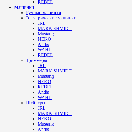
REBEL
Машинки
Ручные машинки
Электрические машинки
JRL
MARK SHMIDT
Mustang
NEKO
Andis
WAHL
REBEL
Триммеры
JRL
MARK SHMIDT
Mustang
NEKO
REBEL
Andis
WAHL
Шейверы
JRL
MARK SHMIDT
NEKO
Mustang
Andis