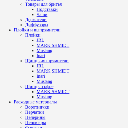
Товары для бритья
Подставки
Чаши
Держатели
Диффузоры
Плойки и выпрямители
Плойки
JRL
MARK SHMIDT
Mustang
Inari
Щипцы-выпрямители
JRL
MARK SHMIDT
Inari
Mustang
Щипцы-гофре
MARK SHMIDT
Mustang
Расходные материалы
Воротнички
Перчатки
Пелерины
Пеньюары
Фартуки