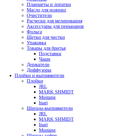
Планшеты и лопатки
Масло для ножниц
Очистители
Расчески для мелирования
Аксессуары для пеньюаров
Фольга
Щетки для чистки
Упаковка
Товары для бритья
Подставки
Чаши
Держатели
Диффузоры
Плойки и выпрямители
Плойки
JRL
MARK SHMIDT
Mustang
Inari
Щипцы-выпрямители
JRL
MARK SHMIDT
Inari
Mustang
Щипцы-гофре