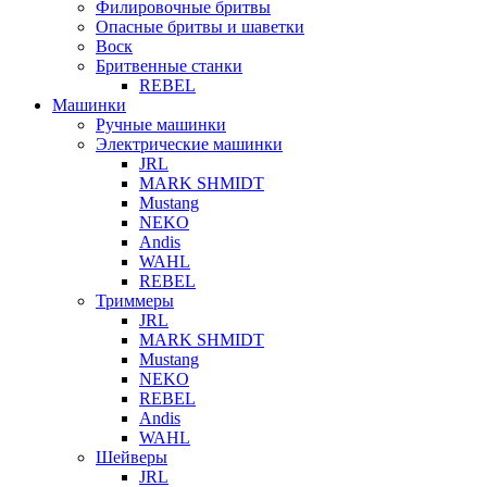
Филировочные бритвы
Опасные бритвы и шаветки
Воск
Бритвенные станки
REBEL
Машинки
Ручные машинки
Электрические машинки
JRL
MARK SHMIDT
Mustang
NEKO
Andis
WAHL
REBEL
Триммеры
JRL
MARK SHMIDT
Mustang
NEKO
REBEL
Andis
WAHL
Шейверы
JRL