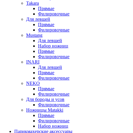
Takara
Прямые
Филировочные
Для левшей
Прямые
Филировочные
Mustang
Для левшей
Набор ножниц
Прямые
Филировочные
INARI
Для левшей
Прямые
Филировочные
NEKO
Прямые
Филировочные
Для бороды и усов
Филировочные
Ножницы Matakki
Прямые
Филировочные
Набор ножниц
Парикмахерские аксессуары