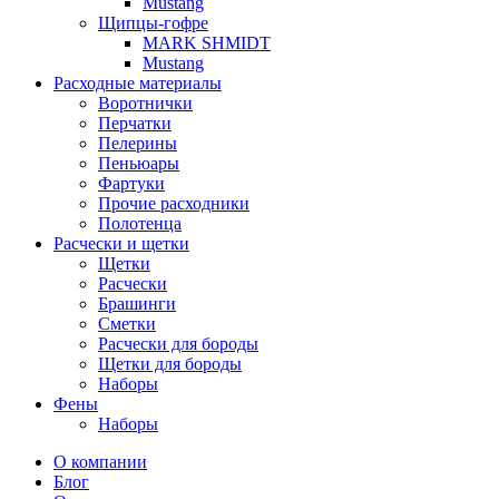
Mustang
Щипцы-гофре
MARK SHMIDT
Mustang
Расходные материалы
Воротнички
Перчатки
Пелерины
Пеньюары
Фартуки
Прочие расходники
Полотенца
Расчески и щетки
Щетки
Расчески
Брашинги
Сметки
Расчески для бороды
Щетки для бороды
Наборы
Фены
Наборы
О компании
Блог