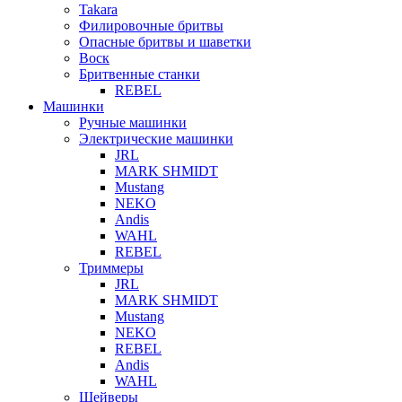
Takara
Филировочные бритвы
Опасные бритвы и шаветки
Воск
Бритвенные станки
REBEL
Машинки
Ручные машинки
Электрические машинки
JRL
MARK SHMIDT
Mustang
NEKO
Andis
WAHL
REBEL
Триммеры
JRL
MARK SHMIDT
Mustang
NEKO
REBEL
Andis
WAHL
Шейверы