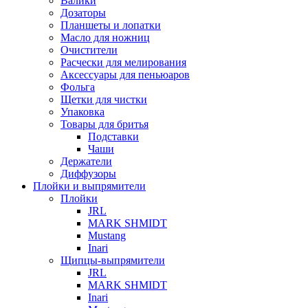
Валики
Дозаторы
Планшеты и лопатки
Масло для ножниц
Очистители
Расчески для мелирования
Аксессуары для пеньюаров
Фольга
Щетки для чистки
Упаковка
Товары для бритья
Подставки
Чаши
Держатели
Диффузоры
Плойки и выпрямители
Плойки
JRL
MARK SHMIDT
Mustang
Inari
Щипцы-выпрямители
JRL
MARK SHMIDT
Inari