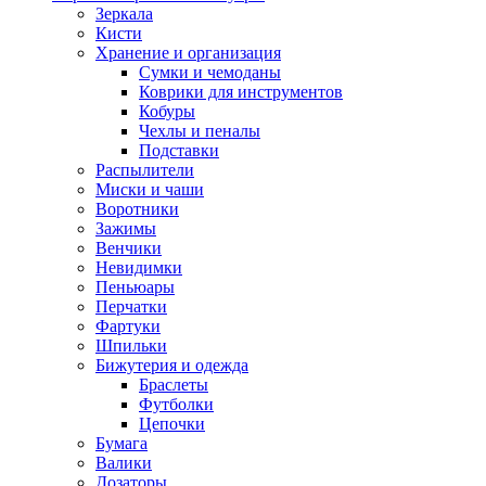
Зеркала
Кисти
Хранение и организация
Сумки и чемоданы
Коврики для инструментов
Кобуры
Чехлы и пеналы
Подставки
Распылители
Миски и чаши
Воротники
Зажимы
Венчики
Невидимки
Пеньюары
Перчатки
Фартуки
Шпильки
Бижутерия и одежда
Браслеты
Футболки
Цепочки
Бумага
Валики
Дозаторы