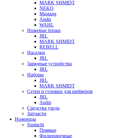
MARK SHMIDT
NEKO
Mustang
Andis
WAHL
Ножевые блоки
JRL
MARK SHMIDT
REBELL
Насадки
JRL
Зарядные устройства
JRL
Наборы
JRL
MARK SHMIDT
Сетки и головки для шейверов
JRL
Andis
Средства ухода
Запчасти
Ножницы
Suntachi
Прямые
Филировочные