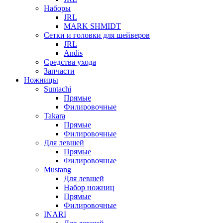
Наборы
JRL
MARK SHMIDT
Сетки и головки для шейверов
JRL
Andis
Средства ухода
Запчасти
Ножницы
Suntachi
Прямые
Филировочные
Takara
Прямые
Филировочные
Для левшей
Прямые
Филировочные
Mustang
Для левшей
Набор ножниц
Прямые
Филировочные
INARI