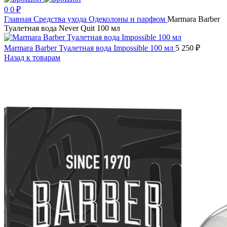
0
0
₽
Главная
Средства ухода
Одеколоны и парфюм
Marmara Barber
Туалетная вода Never Quit 100 мл
Marmara Barber Туалетная вода Impossible 100 мл
5 250
₽
Назад к товарам