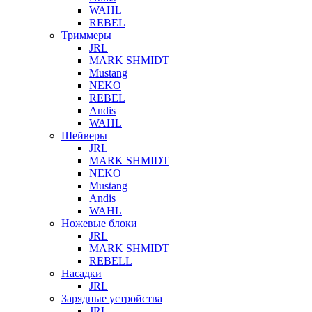
WAHL
REBEL
Триммеры
JRL
MARK SHMIDT
Mustang
NEKO
REBEL
Andis
WAHL
Шейверы
JRL
MARK SHMIDT
NEKO
Mustang
Andis
WAHL
Ножевые блоки
JRL
MARK SHMIDT
REBELL
Насадки
JRL
Зарядные устройства
JRL