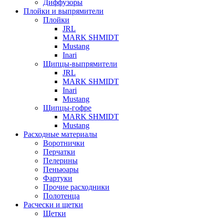
Диффузоры
Плойки и выпрямители
Плойки
JRL
MARK SHMIDT
Mustang
Inari
Щипцы-выпрямители
JRL
MARK SHMIDT
Inari
Mustang
Щипцы-гофре
MARK SHMIDT
Mustang
Расходные материалы
Воротнички
Перчатки
Пелерины
Пеньюары
Фартуки
Прочие расходники
Полотенца
Расчески и щетки
Щетки