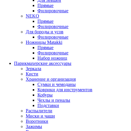
Для левшей
Прямые
Филировочные
NEKO
Прямые
Филировочные
Для бороды и усов
Филировочные
Ножницы Matakki
Прямые
Филировочные
Набор ножниц
Парикмахерские аксессуары
Зеркала
Кисти
Хранение и организация
Сумки и чемоданы
Коврики для инструментов
Кобуры
Чехлы и пеналы
Подставки
Распылители
Миски и чаши
Воротники
Зажимы