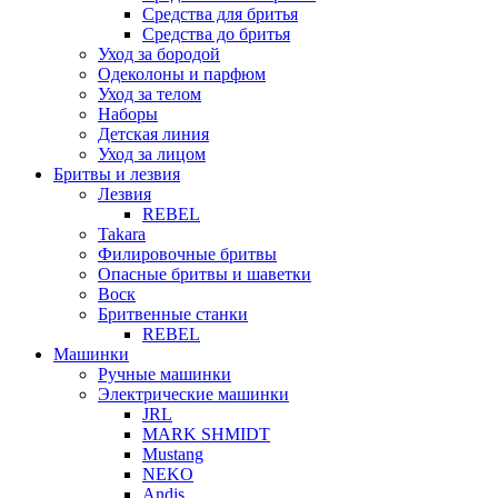
Средства для бритья
Средства до бритья
Уход за бородой
Одеколоны и парфюм
Уход за телом
Наборы
Детская линия
Уход за лицом
Бритвы и лезвия
Лезвия
REBEL
Takara
Филировочные бритвы
Опасные бритвы и шаветки
Воск
Бритвенные станки
REBEL
Машинки
Ручные машинки
Электрические машинки
JRL
MARK SHMIDT
Mustang
NEKO
Andis