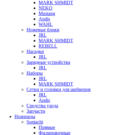
MARK SHMIDT
NEKO
Mustang
Andis
WAHL
Ножевые блоки
JRL
MARK SHMIDT
REBELL
Насадки
JRL
Зарядные устройства
JRL
Наборы
JRL
MARK SHMIDT
Сетки и головки для шейверов
JRL
Andis
Средства ухода
Запчасти
Ножницы
Suntachi
Прямые
Филировочные