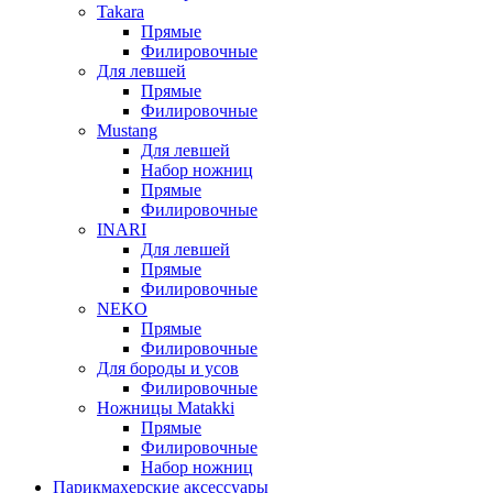
Takara
Прямые
Филировочные
Для левшей
Прямые
Филировочные
Mustang
Для левшей
Набор ножниц
Прямые
Филировочные
INARI
Для левшей
Прямые
Филировочные
NEKO
Прямые
Филировочные
Для бороды и усов
Филировочные
Ножницы Matakki
Прямые
Филировочные
Набор ножниц
Парикмахерские аксессуары