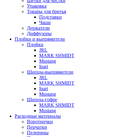
Щетки для чистки
Упаковка
Товары для бритья
Подставки
Чаши
Держатели
Диффузоры
Плойки и выпрямители
Плойки
JRL
MARK SHMIDT
Mustang
Inari
Щипцы-выпрямители
JRL
MARK SHMIDT
Inari
Mustang
Щипцы-гофре
MARK SHMIDT
Mustang
Расходные материалы
Воротнички
Перчатки
Пелерины