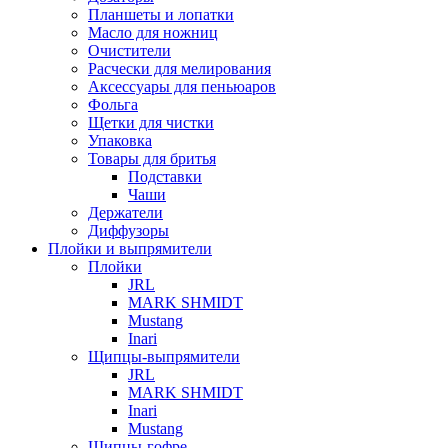
Планшеты и лопатки
Масло для ножниц
Очистители
Расчески для мелирования
Аксессуары для пеньюаров
Фольга
Щетки для чистки
Упаковка
Товары для бритья
Подставки
Чаши
Держатели
Диффузоры
Плойки и выпрямители
Плойки
JRL
MARK SHMIDT
Mustang
Inari
Щипцы-выпрямители
JRL
MARK SHMIDT
Inari
Mustang
Щипцы-гофре