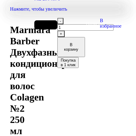
Нажмите, чтобы увеличить
В
Написать
2 079
₽
избранное
Marmara
в
телеграм
Barber
В
Двухфазный
корзину
Покупка
кондиционер
в 1 клик
для
волос
Colagen
№2
250
мл