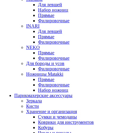
Для левшей
Набор ножниц
Прямые
Филировочные
INARI
Для левшей
Прямые
Филировочные
NEKO
Прямые
Филировочные
Для бороды и усов
Филировочные
Ножницы Matakki
Прямые
Филировочные
Набор ножниц
Парикмахерские аксессуары
Зеркала
Кисти
Хранение и организация
Сумки и чемоданы
Коврики для инструментов
Кобуры
Чехлы и пеналы