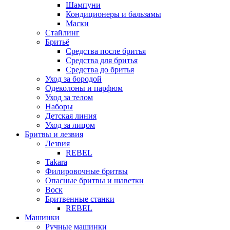
Шампуни
Кондиционеры и бальзамы
Маски
Стайлинг
Бритьё
Средства после бритья
Средства для бритья
Средства до бритья
Уход за бородой
Одеколоны и парфюм
Уход за телом
Наборы
Детская линия
Уход за лицом
Бритвы и лезвия
Лезвия
REBEL
Takara
Филировочные бритвы
Опасные бритвы и шаветки
Воск
Бритвенные станки
REBEL
Машинки
Ручные машинки