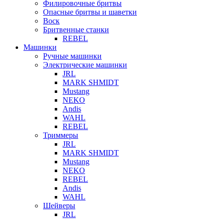
Филировочные бритвы
Опасные бритвы и шаветки
Воск
Бритвенные станки
REBEL
Машинки
Ручные машинки
Электрические машинки
JRL
MARK SHMIDT
Mustang
NEKO
Andis
WAHL
REBEL
Триммеры
JRL
MARK SHMIDT
Mustang
NEKO
REBEL
Andis
WAHL
Шейверы
JRL