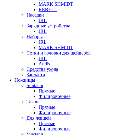
MARK SHMIDT
REBELL
Насадки
JRL
Зарядные устройства
JRL
Наборы
JRL
MARK SHMIDT
Сетки и головки для шейверов
JRL
Andis
Средства ухода
Запчасти
Ножницы
Suntachi
Прямые
Филировочные
Takara
Прямые
Филировочные
Для левшей
Прямые
Филировочные
Mustang