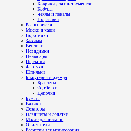
Коврики для инструментов
Кобуры
Чехлы и пеналы
Подставки
Распылители
Миски и чаши
Воротники
Зажимы
Венчики
Невидимки
Пеньюары
Перчатки
Фартуки
Шпильки
Бижутерия и одежда
Браслеты
Футболки
Цепочки
Бумага
Валики
Дозаторы
Планшеты и лопатки
Масло для ножниц
Очистители
Расчески для мелирования