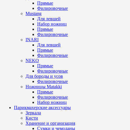
Прямые
Филировочные
Mustang
Для левшей
Набор ножниц
Прямые
Филировочные
INARI
Для левшей
Прямые
Филировочные
NEKO
Прямые
Филировочные
Для бороды и усов
Филировочные
Ножницы Matakki
Прямые
Филировочные
Набор ножниц
Парикмахерские аксессуары
Зеркала
Кисти
Хранение и организация
Сумки и чемоданы