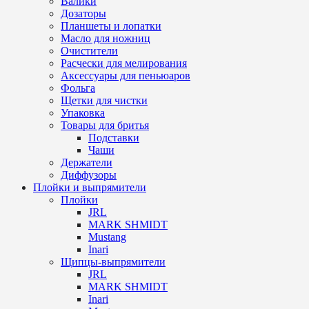
Валики
Дозаторы
Планшеты и лопатки
Масло для ножниц
Очистители
Расчески для мелирования
Аксессуары для пеньюаров
Фольга
Щетки для чистки
Упаковка
Товары для бритья
Подставки
Чаши
Держатели
Диффузоры
Плойки и выпрямители
Плойки
JRL
MARK SHMIDT
Mustang
Inari
Щипцы-выпрямители
JRL
MARK SHMIDT
Inari