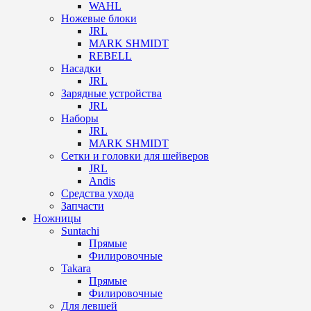
WAHL
Ножевые блоки
JRL
MARK SHMIDT
REBELL
Насадки
JRL
Зарядные устройства
JRL
Наборы
JRL
MARK SHMIDT
Сетки и головки для шейверов
JRL
Andis
Средства ухода
Запчасти
Ножницы
Suntachi
Прямые
Филировочные
Takara
Прямые
Филировочные
Для левшей