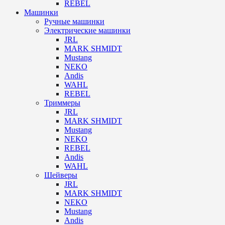
REBEL
Машинки
Ручные машинки
Электрические машинки
JRL
MARK SHMIDT
Mustang
NEKO
Andis
WAHL
REBEL
Триммеры
JRL
MARK SHMIDT
Mustang
NEKO
REBEL
Andis
WAHL
Шейверы
JRL
MARK SHMIDT
NEKO
Mustang
Andis