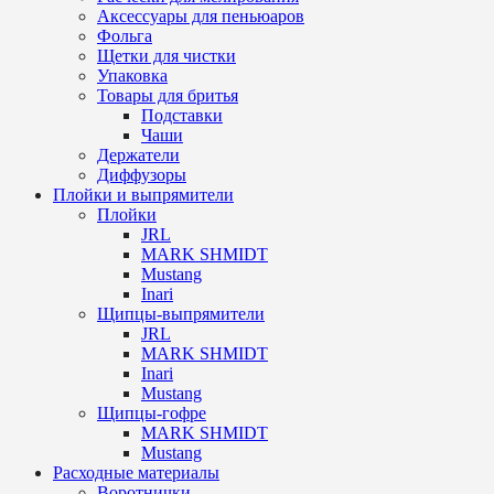
Аксессуары для пеньюаров
Фольга
Щетки для чистки
Упаковка
Товары для бритья
Подставки
Чаши
Держатели
Диффузоры
Плойки и выпрямители
Плойки
JRL
MARK SHMIDT
Mustang
Inari
Щипцы-выпрямители
JRL
MARK SHMIDT
Inari
Mustang
Щипцы-гофре
MARK SHMIDT
Mustang
Расходные материалы
Воротнички