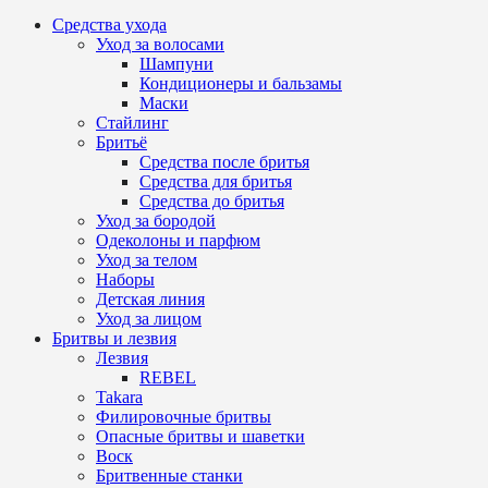
Средства ухода
Уход за волосами
Шампуни
Кондиционеры и бальзамы
Маски
Стайлинг
Бритьё
Средства после бритья
Средства для бритья
Средства до бритья
Уход за бородой
Одеколоны и парфюм
Уход за телом
Наборы
Детская линия
Уход за лицом
Бритвы и лезвия
Лезвия
REBEL
Takara
Филировочные бритвы
Опасные бритвы и шаветки
Воск
Бритвенные станки