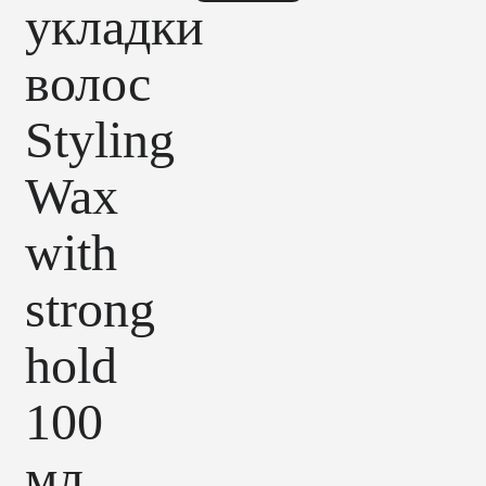
укладки
волос
Styling
Wax
with
strong
hold
100
мл