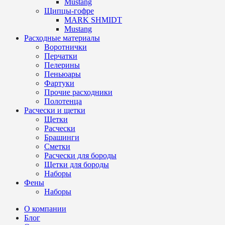
Mustang
Щипцы-гофре
MARK SHMIDT
Mustang
Расходные материалы
Воротнички
Перчатки
Пелерины
Пеньюары
Фартуки
Прочие расходники
Полотенца
Расчески и щетки
Щетки
Расчески
Брашинги
Сметки
Расчески для бороды
Щетки для бороды
Наборы
Фены
Наборы
О компании
Блог