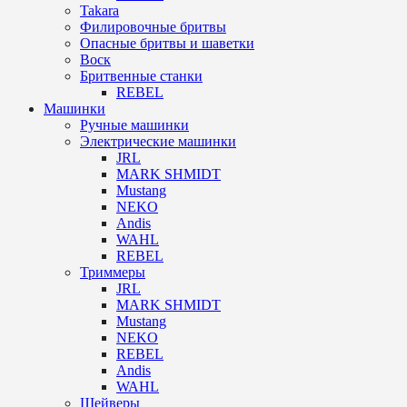
Takara
Филировочные бритвы
Опасные бритвы и шаветки
Воск
Бритвенные станки
REBEL
Машинки
Ручные машинки
Электрические машинки
JRL
MARK SHMIDT
Mustang
NEKO
Andis
WAHL
REBEL
Триммеры
JRL
MARK SHMIDT
Mustang
NEKO
REBEL
Andis
WAHL
Шейверы