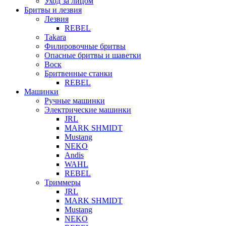
Уход за лицом
Бритвы и лезвия
Лезвия
REBEL
Takara
Филировочные бритвы
Опасные бритвы и шаветки
Воск
Бритвенные станки
REBEL
Машинки
Ручные машинки
Электрические машинки
JRL
MARK SHMIDT
Mustang
NEKO
Andis
WAHL
REBEL
Триммеры
JRL
MARK SHMIDT
Mustang
NEKO