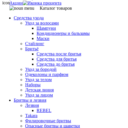
Акции
Каталог товаров
Средства ухода
Уход за волосами
Шампуни
Кондиционеры и бальзамы
Маски
Стайлинг
Бритьё
Средства после бритья
Средства для бритья
Средства до бритья
Уход за бородой
Одеколоны и парфюм
Уход за телом
Наборы
Детская линия
Уход за лицом
Бритвы и лезвия
Лезвия
REBEL
Takara
Филировочные бритвы
Опасные бритвы и шаветки