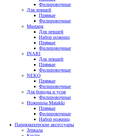
Филировочные
Для левшей
Прямые
Филировочные
Mustang
Для левшей
Набор ножниц
Прямые
Филировочные
INARI
Для левшей
Прямые
Филировочные
NEKO
Прямые
Филировочные
Для бороды и усов
Филировочные
Ножницы Matakki
Прямые
Филировочные
Набор ножниц
Парикмахерские аксессуары
Зеркала
Кисти