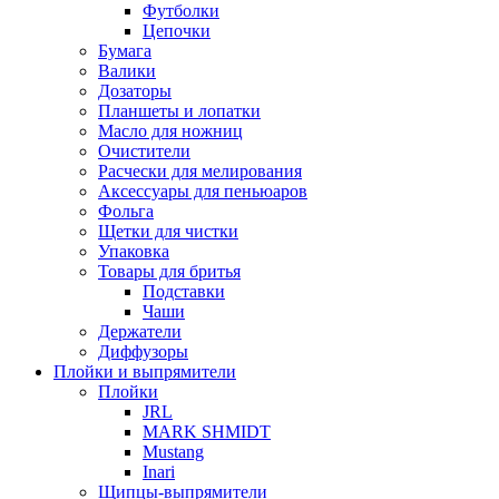
Футболки
Цепочки
Бумага
Валики
Дозаторы
Планшеты и лопатки
Масло для ножниц
Очистители
Расчески для мелирования
Аксессуары для пеньюаров
Фольга
Щетки для чистки
Упаковка
Товары для бритья
Подставки
Чаши
Держатели
Диффузоры
Плойки и выпрямители
Плойки
JRL
MARK SHMIDT
Mustang
Inari
Щипцы-выпрямители