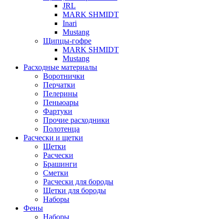
JRL
MARK SHMIDT
Inari
Mustang
Щипцы-гофре
MARK SHMIDT
Mustang
Расходные материалы
Воротнички
Перчатки
Пелерины
Пеньюары
Фартуки
Прочие расходники
Полотенца
Расчески и щетки
Щетки
Расчески
Брашинги
Сметки
Расчески для бороды
Щетки для бороды
Наборы
Фены
Наборы