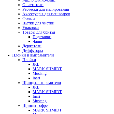
Масло для ножниц
Очистители
Расчески для мелирования
Аксессуары для пеньюаров
Фольга
Щетки для чистки
Упаковка
Товары для бритья
Подставки
Чаши
Держатели
Диффузоры
Плойки и выпрямители
Плойки
JRL
MARK SHMIDT
Mustang
Inari
Щипцы-выпрямители
JRL
MARK SHMIDT
Inari
Mustang
Щипцы-гофре
MARK SHMIDT