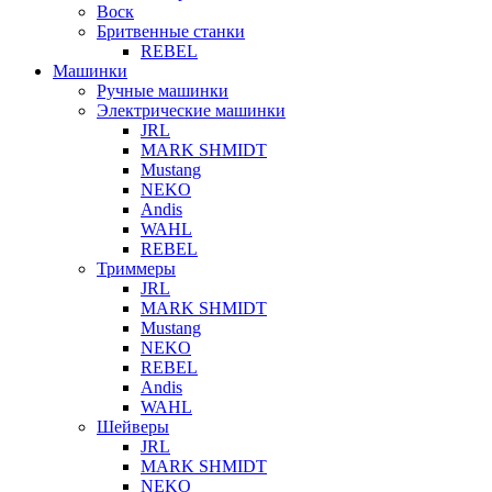
Воск
Бритвенные станки
REBEL
Машинки
Ручные машинки
Электрические машинки
JRL
MARK SHMIDT
Mustang
NEKO
Andis
WAHL
REBEL
Триммеры
JRL
MARK SHMIDT
Mustang
NEKO
REBEL
Andis
WAHL
Шейверы
JRL
MARK SHMIDT
NEKO