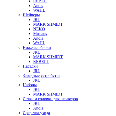
REBEL
Andis
WAHL
Шейверы
JRL
MARK SHMIDT
NEKO
Mustang
Andis
WAHL
Ножевые блоки
JRL
MARK SHMIDT
REBELL
Насадки
JRL
Зарядные устройства
JRL
Наборы
JRL
MARK SHMIDT
Сетки и головки для шейверов
JRL
Andis
Средства ухода