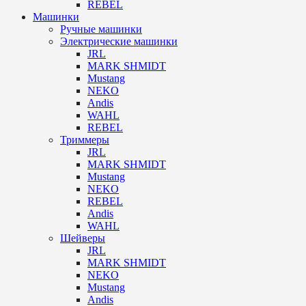
REBEL
Машинки
Ручные машинки
Электрические машинки
JRL
MARK SHMIDT
Mustang
NEKO
Andis
WAHL
REBEL
Триммеры
JRL
MARK SHMIDT
Mustang
NEKO
REBEL
Andis
WAHL
Шейверы
JRL
MARK SHMIDT
NEKO
Mustang
Andis