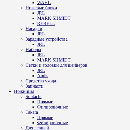
WAHL
Ножевые блоки
JRL
MARK SHMIDT
REBELL
Насадки
JRL
Зарядные устройства
JRL
Наборы
JRL
MARK SHMIDT
Сетки и головки для шейверов
JRL
Andis
Средства ухода
Запчасти
Ножницы
Suntachi
Прямые
Филировочные
Takara
Прямые
Филировочные
Для левшей