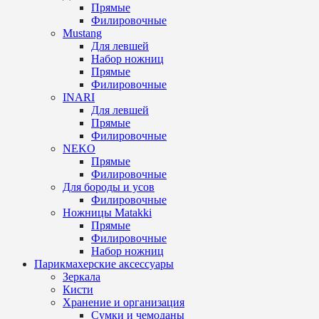
Прямые
Филировочные
Mustang
Для левшей
Набор ножниц
Прямые
Филировочные
INARI
Для левшей
Прямые
Филировочные
NEKO
Прямые
Филировочные
Для бороды и усов
Филировочные
Ножницы Matakki
Прямые
Филировочные
Набор ножниц
Парикмахерские аксессуары
Зеркала
Кисти
Хранение и организация
Сумки и чемоданы