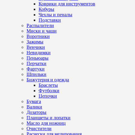
Коврики для инструментов
Кобуры
Чехлы и пеналы
Подставки
Распылители
Миски и чаши
Воротники
Зажимы
Венчики
Невидимки
Пеньюары
Перчатки
Фартуки
Шпильки
Бижутерия и одежда
Браслеты
Футболки
Цепочки
Бумага
Валики
Дозаторы
Планшеты и лопатки
Масло для ножниц
Очистители
Расчески для мелирования