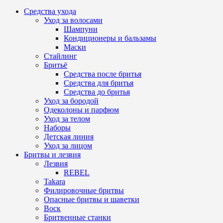
Средства ухода
Уход за волосами
Шампуни
Кондиционеры и бальзамы
Маски
Стайлинг
Бритьё
Средства после бритья
Средства для бритья
Средства до бритья
Уход за бородой
Одеколоны и парфюм
Уход за телом
Наборы
Детская линия
Уход за лицом
Бритвы и лезвия
Лезвия
REBEL
Takara
Филировочные бритвы
Опасные бритвы и шаветки
Воск
Бритвенные станки