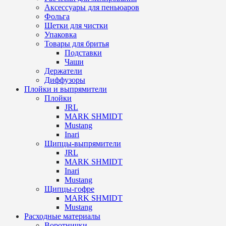
Аксессуары для пеньюаров
Фольга
Щетки для чистки
Упаковка
Товары для бритья
Подставки
Чаши
Держатели
Диффузоры
Плойки и выпрямители
Плойки
JRL
MARK SHMIDT
Mustang
Inari
Щипцы-выпрямители
JRL
MARK SHMIDT
Inari
Mustang
Щипцы-гофре
MARK SHMIDT
Mustang
Расходные материалы
Воротнички