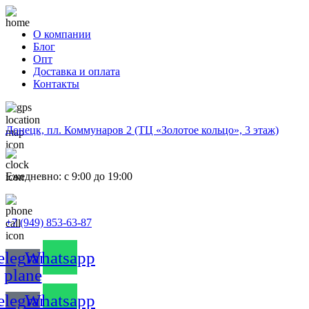
О компании
Блог
Опт
Доставка и оплата
Контакты
Донецк, пл. Коммунаров 2 (ТЦ «Золотое кольцо», 3 этаж)
Ежедневно: с 9:00 до 19:00
+7 (949) 853-63-87
elegram-
Whatsapp
plane
elegram-
Whatsapp