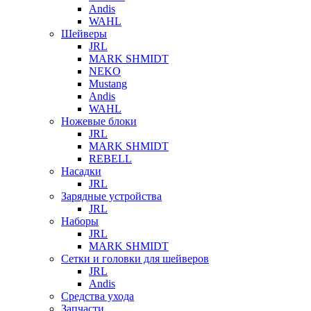
Andis
WAHL
Шейверы
JRL
MARK SHMIDT
NEKO
Mustang
Andis
WAHL
Ножевые блоки
JRL
MARK SHMIDT
REBELL
Насадки
JRL
Зарядные устройства
JRL
Наборы
JRL
MARK SHMIDT
Сетки и головки для шейверов
JRL
Andis
Средства ухода
Запчасти