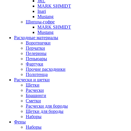
JRL
MARK SHMIDT
Inari
Mustang
Щипцы-гофре
MARK SHMIDT
Mustang
Расходные материалы
Воротнички
Перчатки
Пелерины
Пеньюары
Фартуки
Прочие расходники
Полотенца
Расчески и щетки
Щетки
Расчески
Брашинги
Сметки
Расчески для бороды
Щетки для бороды
Наборы
Фены
Наборы