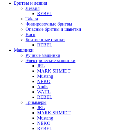
Бритвы и лезвия
Лезвия
REBEL
Takara
Филировочные бритвы
Опасные бритвы и шаветки
Воск
Бритвенные станки
REBEL
Машинки
Ручные машинки
Электрические машинки
JRL
MARK SHMIDT
Mustang
NEKO
Andis
WAHL
REBEL
Триммеры
JRL
MARK SHMIDT
Mustang
NEKO
REBEL