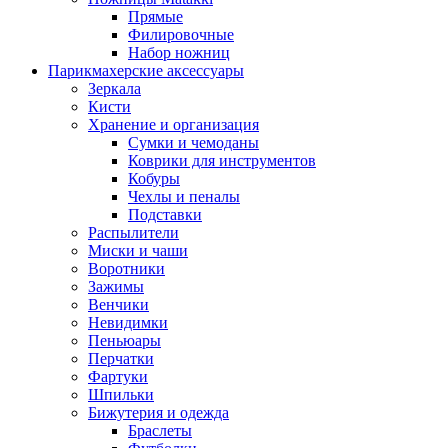
Прямые
Филировочные
Набор ножниц
Парикмахерские аксессуары
Зеркала
Кисти
Хранение и организация
Сумки и чемоданы
Коврики для инструментов
Кобуры
Чехлы и пеналы
Подставки
Распылители
Миски и чаши
Воротники
Зажимы
Венчики
Невидимки
Пеньюары
Перчатки
Фартуки
Шпильки
Бижутерия и одежда
Браслеты