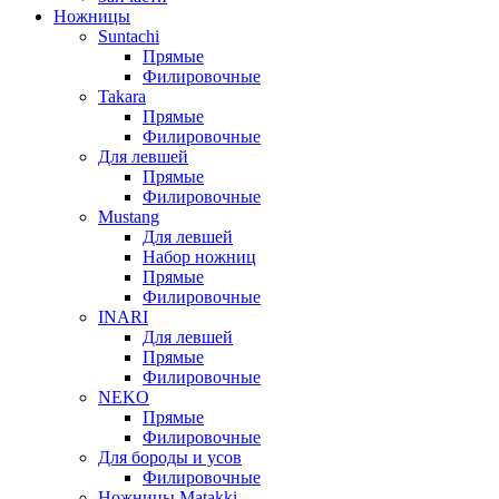
Ножницы
Suntachi
Прямые
Филировочные
Takara
Прямые
Филировочные
Для левшей
Прямые
Филировочные
Mustang
Для левшей
Набор ножниц
Прямые
Филировочные
INARI
Для левшей
Прямые
Филировочные
NEKO
Прямые
Филировочные
Для бороды и усов
Филировочные
Ножницы Matakki