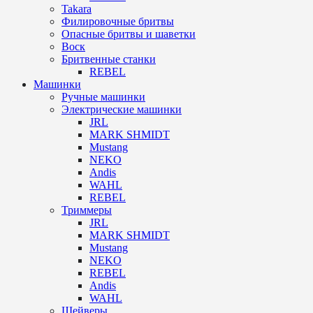
Takara
Филировочные бритвы
Опасные бритвы и шаветки
Воск
Бритвенные станки
REBEL
Машинки
Ручные машинки
Электрические машинки
JRL
MARK SHMIDT
Mustang
NEKO
Andis
WAHL
REBEL
Триммеры
JRL
MARK SHMIDT
Mustang
NEKO
REBEL
Andis
WAHL
Шейверы