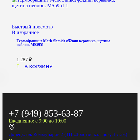
Быстрый просмотр
В избранное
Термобрашинг Mark Shmidt φ52mm керамика, щетина
нейлон. MS5951
1 287
₽
В КОРЗИНУ
+7 (949) 853-63-87
Ежедневно: с 9:00 до 19:00
Донецк, пл. Коммунаров 2 (ТЦ «Золотое кольцо», 3 этаж)