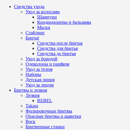
Средства ухода
Уход за волосами
Шампуни
Кондиционеры и бальзамы
Маски
Стайлинг
Бритьё
Средства после бритья
Средства для бритья
Средства до бритья
Уход за бородой
Одеколоны и парфюм
Уход за телом
Наборы
Детская линия
Уход за лицом
Бритвы и лезвия
Лезвия
REBEL
Takara
Филировочные бритвы
Опасные бритвы и шаветки
Воск
Бритвенные станки