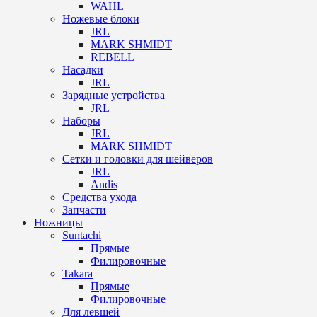
WAHL
Ножевые блоки
JRL
MARK SHMIDT
REBELL
Насадки
JRL
Зарядные устройства
JRL
Наборы
JRL
MARK SHMIDT
Сетки и головки для шейверов
JRL
Andis
Средства ухода
Запчасти
Ножницы
Suntachi
Прямые
Филировочные
Takara
Прямые
Филировочные
Для левшей