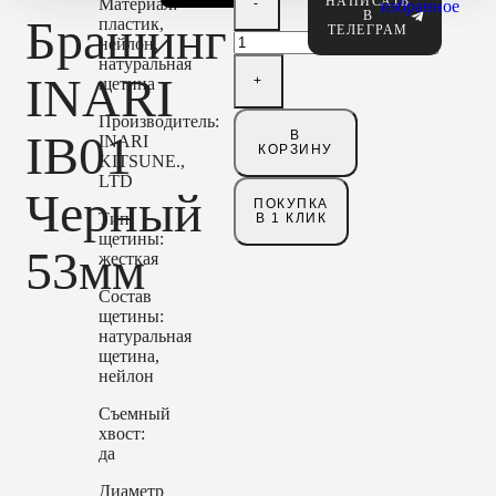
НАПИСАТЬ
Материал:
избранное
В
Брашинг
пластик,
ТЕЛЕГРАМ
нейлон,
натуральная
INARI
щетина
Производитель:
IB01
В
INARI
КОРЗИНУ
KITSUNE.,
LTD
Черный
ПОКУПКА
Тип
В 1 КЛИК
щетины:
53мм
жесткая
Состав
щетины:
натуральная
щетина,
нейлон
Съемный
хвост:
да
Диаметр