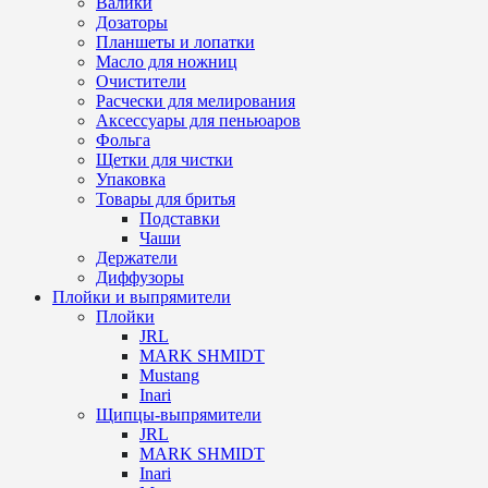
Валики
Дозаторы
Планшеты и лопатки
Масло для ножниц
Очистители
Расчески для мелирования
Аксессуары для пеньюаров
Фольга
Щетки для чистки
Упаковка
Товары для бритья
Подставки
Чаши
Держатели
Диффузоры
Плойки и выпрямители
Плойки
JRL
MARK SHMIDT
Mustang
Inari
Щипцы-выпрямители
JRL
MARK SHMIDT
Inari