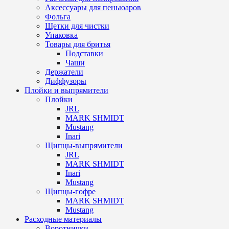
Аксессуары для пеньюаров
Фольга
Щетки для чистки
Упаковка
Товары для бритья
Подставки
Чаши
Держатели
Диффузоры
Плойки и выпрямители
Плойки
JRL
MARK SHMIDT
Mustang
Inari
Щипцы-выпрямители
JRL
MARK SHMIDT
Inari
Mustang
Щипцы-гофре
MARK SHMIDT
Mustang
Расходные материалы
Воротнички