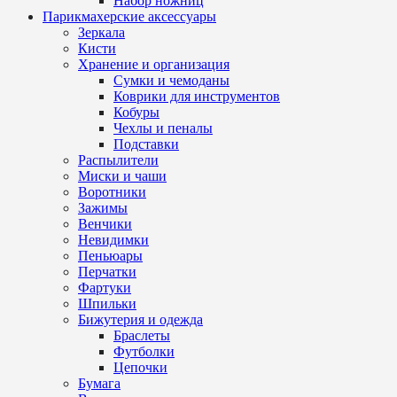
Набор ножниц
Парикмахерские аксессуары
Зеркала
Кисти
Хранение и организация
Сумки и чемоданы
Коврики для инструментов
Кобуры
Чехлы и пеналы
Подставки
Распылители
Миски и чаши
Воротники
Зажимы
Венчики
Невидимки
Пеньюары
Перчатки
Фартуки
Шпильки
Бижутерия и одежда
Браслеты
Футболки
Цепочки
Бумага