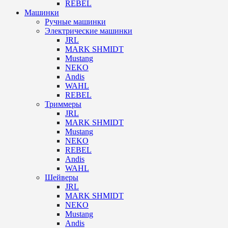
REBEL
Машинки
Ручные машинки
Электрические машинки
JRL
MARK SHMIDT
Mustang
NEKO
Andis
WAHL
REBEL
Триммеры
JRL
MARK SHMIDT
Mustang
NEKO
REBEL
Andis
WAHL
Шейверы
JRL
MARK SHMIDT
NEKO
Mustang
Andis