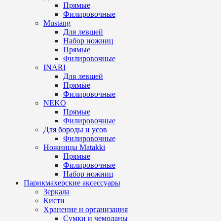
Прямые
Филировочные
Mustang
Для левшей
Набор ножниц
Прямые
Филировочные
INARI
Для левшей
Прямые
Филировочные
NEKO
Прямые
Филировочные
Для бороды и усов
Филировочные
Ножницы Matakki
Прямые
Филировочные
Набор ножниц
Парикмахерские аксессуары
Зеркала
Кисти
Хранение и организация
Сумки и чемоданы