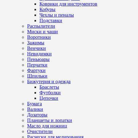
Коврики для инструментов
Кобуры
Чехлы и пеналы
Подставки
Распылители
Миски и чаши
Воротники
Зажимы
Венчики
Невидимки
Пеньюары
Перчатки
Фартуки
Шпильки
Бижутерия и одежда
Браслеты
Футболки
Цепочки
Бумага
Валики
Дозаторы
Планшеты и лопатки
Масло для ножниц
Очистители
Расчески для мелирования