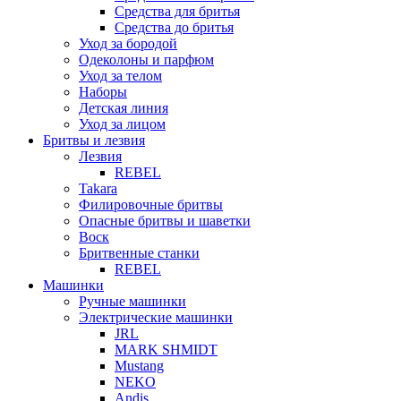
Средства для бритья
Средства до бритья
Уход за бородой
Одеколоны и парфюм
Уход за телом
Наборы
Детская линия
Уход за лицом
Бритвы и лезвия
Лезвия
REBEL
Takara
Филировочные бритвы
Опасные бритвы и шаветки
Воск
Бритвенные станки
REBEL
Машинки
Ручные машинки
Электрические машинки
JRL
MARK SHMIDT
Mustang
NEKO
Andis