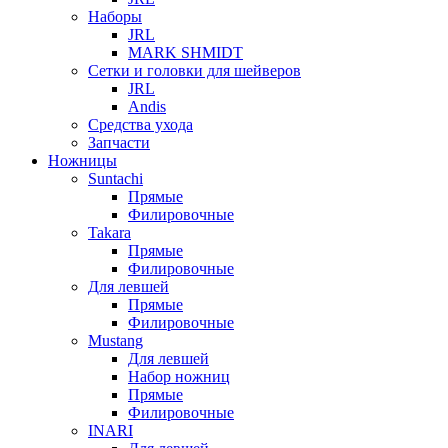
Наборы
JRL
MARK SHMIDT
Сетки и головки для шейверов
JRL
Andis
Средства ухода
Запчасти
Ножницы
Suntachi
Прямые
Филировочные
Takara
Прямые
Филировочные
Для левшей
Прямые
Филировочные
Mustang
Для левшей
Набор ножниц
Прямые
Филировочные
INARI