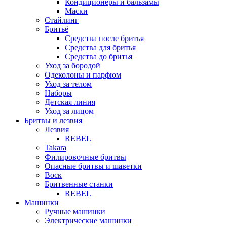
Кондиционеры и бальзамы
Маски
Стайлинг
Бритьё
Средства после бритья
Средства для бритья
Средства до бритья
Уход за бородой
Одеколоны и парфюм
Уход за телом
Наборы
Детская линия
Уход за лицом
Бритвы и лезвия
Лезвия
REBEL
Takara
Филировочные бритвы
Опасные бритвы и шаветки
Воск
Бритвенные станки
REBEL
Машинки
Ручные машинки
Электрические машинки