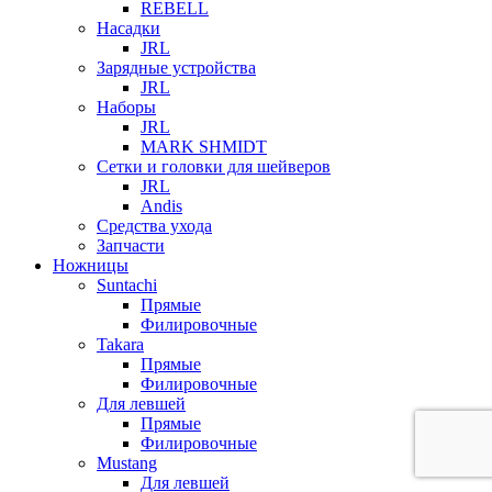
REBELL
Насадки
JRL
Зарядные устройства
JRL
Наборы
JRL
MARK SHMIDT
Сетки и головки для шейверов
JRL
Andis
Средства ухода
Запчасти
Ножницы
Suntachi
Прямые
Филировочные
Takara
Прямые
Филировочные
Для левшей
Прямые
Филировочные
Mustang
Для левшей