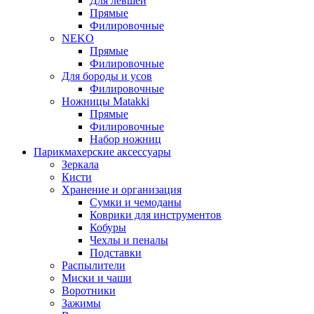
Для левшей
Прямые
Филировочные
NEKO
Прямые
Филировочные
Для бороды и усов
Филировочные
Ножницы Matakki
Прямые
Филировочные
Набор ножниц
Парикмахерские аксессуары
Зеркала
Кисти
Хранение и организация
Сумки и чемоданы
Коврики для инструментов
Кобуры
Чехлы и пеналы
Подставки
Распылители
Миски и чаши
Воротники
Зажимы