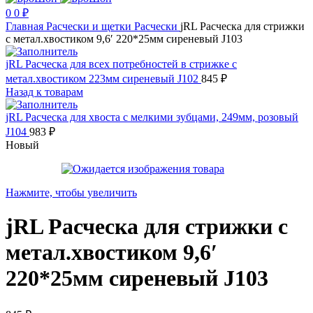
0
0
₽
Главная
Расчески и щетки
Расчески
jRL Расческа для стрижки
с метал.хвостиком 9,6′ 220*25мм сиреневый J103
jRL Расческа для всех потребностей в стрижке с
метал.хвостиком 223мм сиреневый J102
845
₽
Назад к товарам
jRL Расческа для хвоста с мелкими зубцами, 249мм, розовый
J104
983
₽
Новый
Нажмите, чтобы увеличить
jRL Расческа для стрижки с
метал.хвостиком 9,6′
220*25мм сиреневый J103