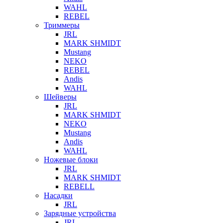
WAHL
REBEL
Триммеры
JRL
MARK SHMIDT
Mustang
NEKO
REBEL
Andis
WAHL
Шейверы
JRL
MARK SHMIDT
NEKO
Mustang
Andis
WAHL
Ножевые блоки
JRL
MARK SHMIDT
REBELL
Насадки
JRL
Зарядные устройства
JRL