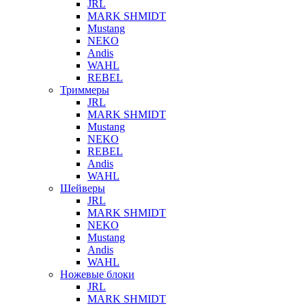
JRL
MARK SHMIDT
Mustang
NEKO
Andis
WAHL
REBEL
Триммеры
JRL
MARK SHMIDT
Mustang
NEKO
REBEL
Andis
WAHL
Шейверы
JRL
MARK SHMIDT
NEKO
Mustang
Andis
WAHL
Ножевые блоки
JRL
MARK SHMIDT