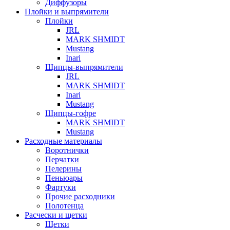
Диффузоры
Плойки и выпрямители
Плойки
JRL
MARK SHMIDT
Mustang
Inari
Щипцы-выпрямители
JRL
MARK SHMIDT
Inari
Mustang
Щипцы-гофре
MARK SHMIDT
Mustang
Расходные материалы
Воротнички
Перчатки
Пелерины
Пеньюары
Фартуки
Прочие расходники
Полотенца
Расчески и щетки
Щетки