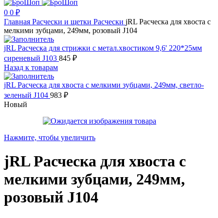
0
0
₽
Главная
Расчески и щетки
Расчески
jRL Расческа для хвоста с
мелкими зубцами, 249мм, розовый J104
jRL Расческа для стрижки с метал.хвостиком 9,6' 220*25мм
сиреневый J103
845
₽
Назад к товарам
jRL Расческа для хвоста с мелкими зубцами, 249мм, светло-
зеленый J104
983
₽
Новый
Нажмите, чтобы увеличить
jRL Расческа для хвоста с
мелкими зубцами, 249мм,
розовый J104