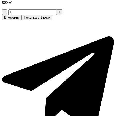
983
₽
Количество
товара
В корзину
Покупка в 1 клик
jRL
Расческа
для
хвоста
с
мелкими
зубцами,
249мм,
розовый
J104