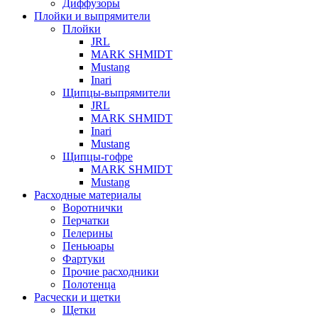
Диффузоры
Плойки и выпрямители
Плойки
JRL
MARK SHMIDT
Mustang
Inari
Щипцы-выпрямители
JRL
MARK SHMIDT
Inari
Mustang
Щипцы-гофре
MARK SHMIDT
Mustang
Расходные материалы
Воротнички
Перчатки
Пелерины
Пеньюары
Фартуки
Прочие расходники
Полотенца
Расчески и щетки
Щетки