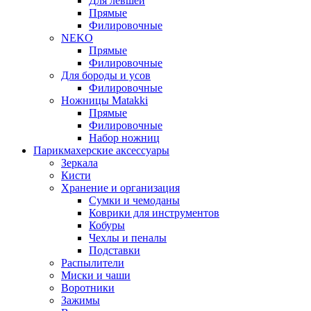
Для левшей
Прямые
Филировочные
NEKO
Прямые
Филировочные
Для бороды и усов
Филировочные
Ножницы Matakki
Прямые
Филировочные
Набор ножниц
Парикмахерские аксессуары
Зеркала
Кисти
Хранение и организация
Сумки и чемоданы
Коврики для инструментов
Кобуры
Чехлы и пеналы
Подставки
Распылители
Миски и чаши
Воротники
Зажимы