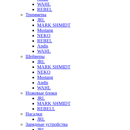
WAHL
REBEL
Триммеры
JRL
MARK SHMIDT
Mustang
NEKO
REBEL
Andis
WAHL
Шейверы
JRL
MARK SHMIDT
NEKO
Mustang
Andis
WAHL
Ножевые блоки
JRL
MARK SHMIDT
REBELL
Насадки
JRL
Зарядные устройства
JRL