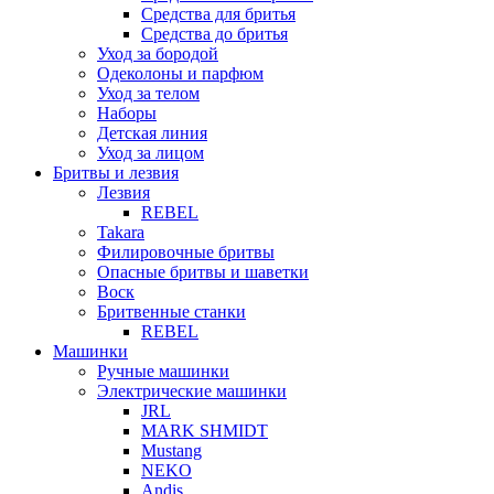
Средства для бритья
Средства до бритья
Уход за бородой
Одеколоны и парфюм
Уход за телом
Наборы
Детская линия
Уход за лицом
Бритвы и лезвия
Лезвия
REBEL
Takara
Филировочные бритвы
Опасные бритвы и шаветки
Воск
Бритвенные станки
REBEL
Машинки
Ручные машинки
Электрические машинки
JRL
MARK SHMIDT
Mustang
NEKO
Andis