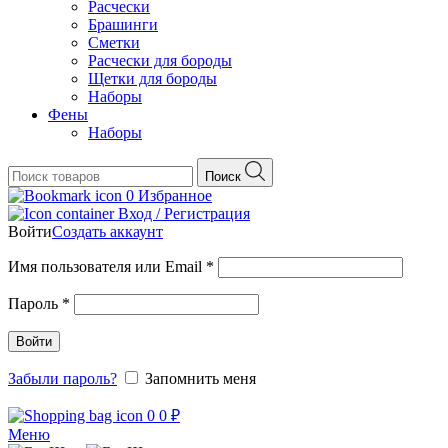
Расчески
Брашинги
Сметки
Расчески для бороды
Щетки для бороды
Наборы
Фены
Наборы
Поиск
0
Избранное
Вход / Регистрация
Войти
Создать аккаунт
Обязательно
Имя пользователя или Email
*
Обязательно
Пароль
*
Войти
Забыли пароль?
Запомнить меня
0
0
₽
Меню