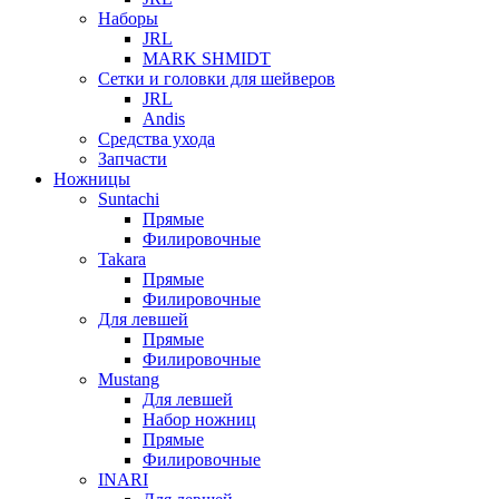
Наборы
JRL
MARK SHMIDT
Сетки и головки для шейверов
JRL
Andis
Средства ухода
Запчасти
Ножницы
Suntachi
Прямые
Филировочные
Takara
Прямые
Филировочные
Для левшей
Прямые
Филировочные
Mustang
Для левшей
Набор ножниц
Прямые
Филировочные
INARI