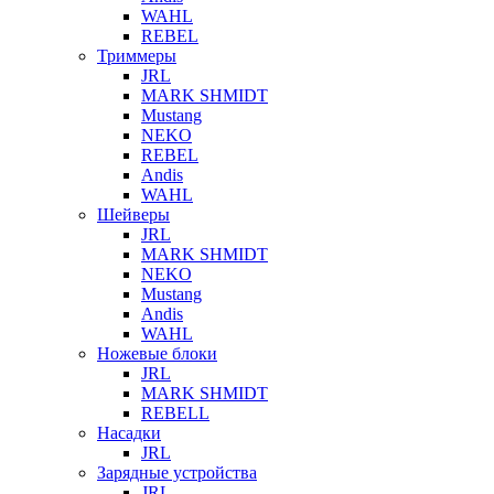
WAHL
REBEL
Триммеры
JRL
MARK SHMIDT
Mustang
NEKO
REBEL
Andis
WAHL
Шейверы
JRL
MARK SHMIDT
NEKO
Mustang
Andis
WAHL
Ножевые блоки
JRL
MARK SHMIDT
REBELL
Насадки
JRL
Зарядные устройства
JRL