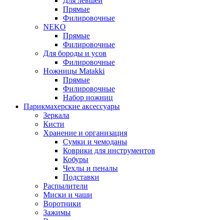
Для левшей
Прямые
Филировочные
NEKO
Прямые
Филировочные
Для бороды и усов
Филировочные
Ножницы Matakki
Прямые
Филировочные
Набор ножниц
Парикмахерские аксессуары
Зеркала
Кисти
Хранение и организация
Сумки и чемоданы
Коврики для инструментов
Кобуры
Чехлы и пеналы
Подставки
Распылители
Миски и чаши
Воротники
Зажимы