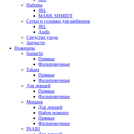
Наборы
JRL
MARK SHMIDT
Сетки и головки для шейверов
JRL
Andis
Средства ухода
Запчасти
Ножницы
Suntachi
Прямые
Филировочные
Takara
Прямые
Филировочные
Для левшей
Прямые
Филировочные
Mustang
Для левшей
Набор ножниц
Прямые
Филировочные
INARI