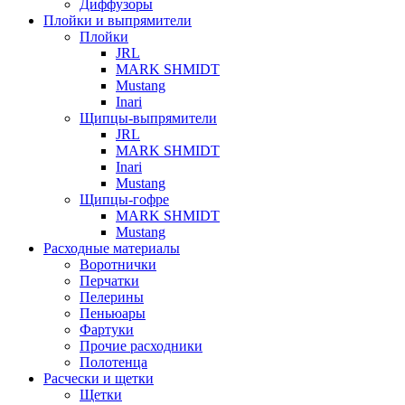
Диффузоры
Плойки и выпрямители
Плойки
JRL
MARK SHMIDT
Mustang
Inari
Щипцы-выпрямители
JRL
MARK SHMIDT
Inari
Mustang
Щипцы-гофре
MARK SHMIDT
Mustang
Расходные материалы
Воротнички
Перчатки
Пелерины
Пеньюары
Фартуки
Прочие расходники
Полотенца
Расчески и щетки
Щетки