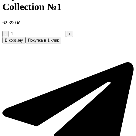
Collection №1
62 390
₽
Количество
товара
В корзину
Покупка в 1 клик
JRL
Набор
ONYX
машинка+триммер
для
стрижки
волос
Ghost
Collection
№1