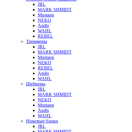
JRL
MARK SHMIDT
Mustang
NEKO
Andis
WAHL
REBEL
Триммеры
JRL
MARK SHMIDT
Mustang
NEKO
REBEL
Andis
WAHL
Шейверы
JRL
MARK SHMIDT
NEKO
Mustang
Andis
WAHL
Ножевые блоки
JRL
MARK SHMIDT