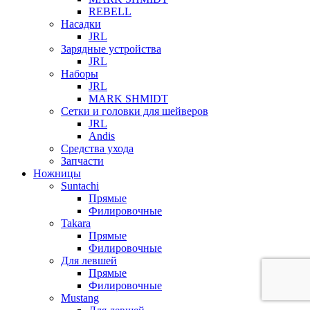
REBELL
Насадки
JRL
Зарядные устройства
JRL
Наборы
JRL
MARK SHMIDT
Сетки и головки для шейверов
JRL
Andis
Средства ухода
Запчасти
Ножницы
Suntachi
Прямые
Филировочные
Takara
Прямые
Филировочные
Для левшей
Прямые
Филировочные
Mustang