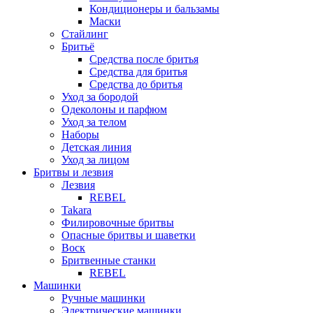
Кондиционеры и бальзамы
Маски
Стайлинг
Бритьё
Средства после бритья
Средства для бритья
Средства до бритья
Уход за бородой
Одеколоны и парфюм
Уход за телом
Наборы
Детская линия
Уход за лицом
Бритвы и лезвия
Лезвия
REBEL
Takara
Филировочные бритвы
Опасные бритвы и шаветки
Воск
Бритвенные станки
REBEL
Машинки
Ручные машинки
Электрические машинки