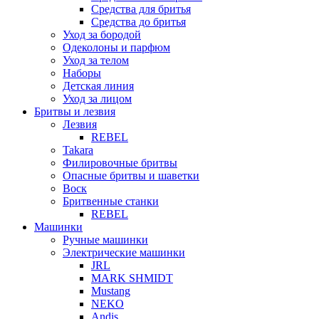
Средства для бритья
Средства до бритья
Уход за бородой
Одеколоны и парфюм
Уход за телом
Наборы
Детская линия
Уход за лицом
Бритвы и лезвия
Лезвия
REBEL
Takara
Филировочные бритвы
Опасные бритвы и шаветки
Воск
Бритвенные станки
REBEL
Машинки
Ручные машинки
Электрические машинки
JRL
MARK SHMIDT
Mustang
NEKO
Andis