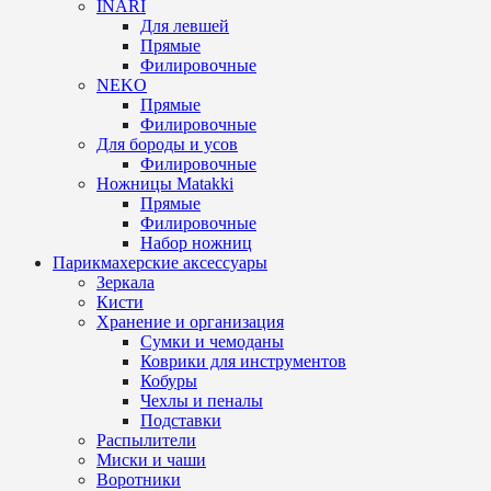
INARI
Для левшей
Прямые
Филировочные
NEKO
Прямые
Филировочные
Для бороды и усов
Филировочные
Ножницы Matakki
Прямые
Филировочные
Набор ножниц
Парикмахерские аксессуары
Зеркала
Кисти
Хранение и организация
Сумки и чемоданы
Коврики для инструментов
Кобуры
Чехлы и пеналы
Подставки
Распылители
Миски и чаши
Воротники