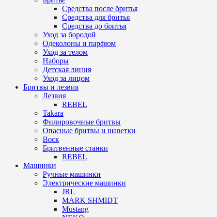
Средства после бритья
Средства для бритья
Средства до бритья
Уход за бородой
Одеколоны и парфюм
Уход за телом
Наборы
Детская линия
Уход за лицом
Бритвы и лезвия
Лезвия
REBEL
Takara
Филировочные бритвы
Опасные бритвы и шаветки
Воск
Бритвенные станки
REBEL
Машинки
Ручные машинки
Электрические машинки
JRL
MARK SHMIDT
Mustang