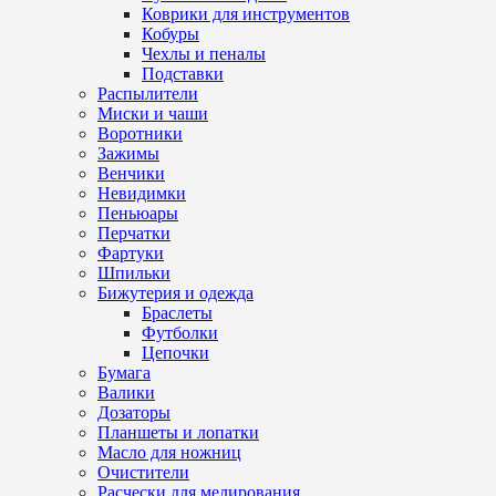
Коврики для инструментов
Кобуры
Чехлы и пеналы
Подставки
Распылители
Миски и чаши
Воротники
Зажимы
Венчики
Невидимки
Пеньюары
Перчатки
Фартуки
Шпильки
Бижутерия и одежда
Браслеты
Футболки
Цепочки
Бумага
Валики
Дозаторы
Планшеты и лопатки
Масло для ножниц
Очистители
Расчески для мелирования