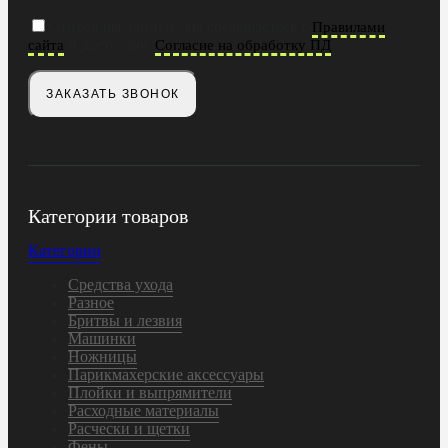
Отправляя данные, вы соглашаетесь с
Правилами
и даете свое
сайта
Согласие на обработку ПД
Категории товаров
Категории
Средства ухода
Разное
Бритвы и лезвия
Машинки
Ножницы
Парикмахерские аксессуары
Плойки и выпрямители
Расходные материалы
Расчески и щетки
Фены