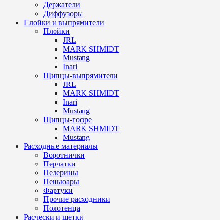
Держатели
Диффузоры
Плойки и выпрямители
Плойки
JRL
MARK SHMIDT
Mustang
Inari
Щипцы-выпрямители
JRL
MARK SHMIDT
Inari
Mustang
Щипцы-гофре
MARK SHMIDT
Mustang
Расходные материалы
Воротнички
Перчатки
Пелерины
Пеньюары
Фартуки
Прочие расходники
Полотенца
Расчески и щетки