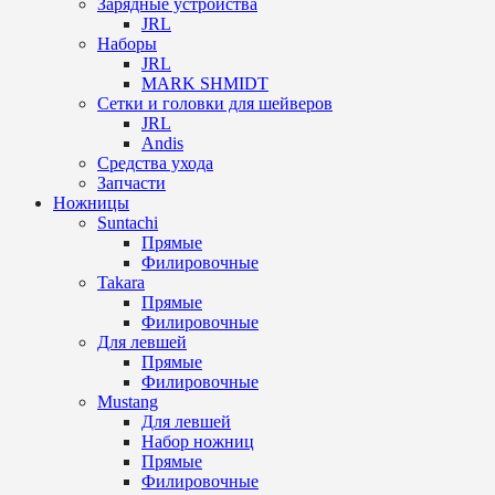
Зарядные устройства
JRL
Наборы
JRL
MARK SHMIDT
Сетки и головки для шейверов
JRL
Andis
Средства ухода
Запчасти
Ножницы
Suntachi
Прямые
Филировочные
Takara
Прямые
Филировочные
Для левшей
Прямые
Филировочные
Mustang
Для левшей
Набор ножниц
Прямые
Филировочные