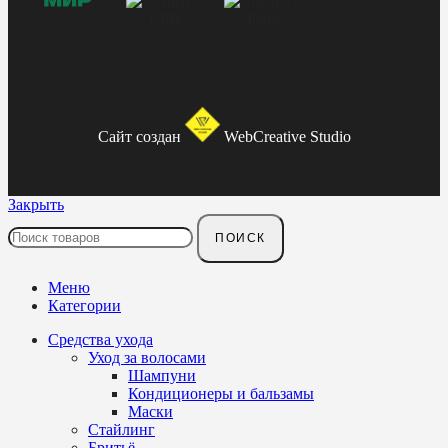
Сайт создан
WebCreative Studio
Закрыть
ПОИСК
Меню
Категории
Средства ухода
Уход за волосами
Шампуни
Кондиционеры и бальзамы
Маски
Стайлинг
Бритьё