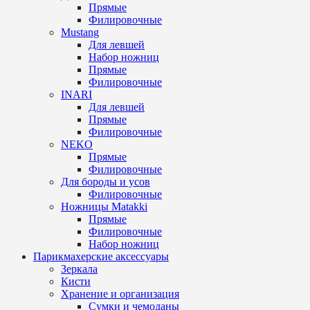
Прямые
Филировочные
Mustang
Для левшей
Набор ножниц
Прямые
Филировочные
INARI
Для левшей
Прямые
Филировочные
NEKO
Прямые
Филировочные
Для бороды и усов
Филировочные
Ножницы Matakki
Прямые
Филировочные
Набор ножниц
Парикмахерские аксессуары
Зеркала
Кисти
Хранение и организация
Сумки и чемоданы