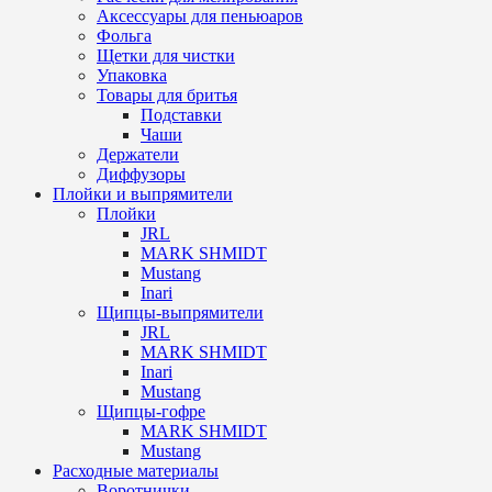
Аксессуары для пеньюаров
Фольга
Щетки для чистки
Упаковка
Товары для бритья
Подставки
Чаши
Держатели
Диффузоры
Плойки и выпрямители
Плойки
JRL
MARK SHMIDT
Mustang
Inari
Щипцы-выпрямители
JRL
MARK SHMIDT
Inari
Mustang
Щипцы-гофре
MARK SHMIDT
Mustang
Расходные материалы
Воротнички