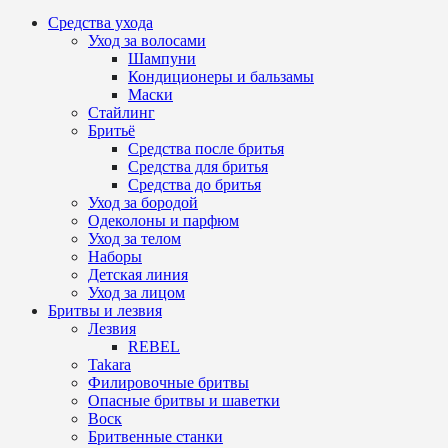
Средства ухода
Уход за волосами
Шампуни
Кондиционеры и бальзамы
Маски
Стайлинг
Бритьё
Средства после бритья
Средства для бритья
Средства до бритья
Уход за бородой
Одеколоны и парфюм
Уход за телом
Наборы
Детская линия
Уход за лицом
Бритвы и лезвия
Лезвия
REBEL
Takara
Филировочные бритвы
Опасные бритвы и шаветки
Воск
Бритвенные станки