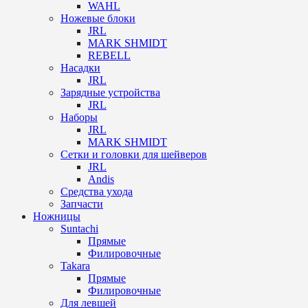
WAHL
Ножевые блоки
JRL
MARK SHMIDT
REBELL
Насадки
JRL
Зарядные устройства
JRL
Наборы
JRL
MARK SHMIDT
Сетки и головки для шейверов
JRL
Andis
Средства ухода
Запчасти
Ножницы
Suntachi
Прямые
Филировочные
Takara
Прямые
Филировочные
Для левшей