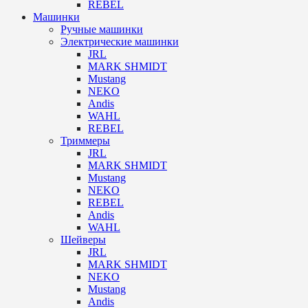
REBEL
Машинки
Ручные машинки
Электрические машинки
JRL
MARK SHMIDT
Mustang
NEKO
Andis
WAHL
REBEL
Триммеры
JRL
MARK SHMIDT
Mustang
NEKO
REBEL
Andis
WAHL
Шейверы
JRL
MARK SHMIDT
NEKO
Mustang
Andis