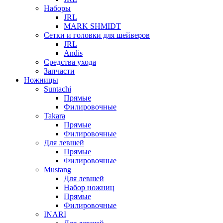
Наборы
JRL
MARK SHMIDT
Сетки и головки для шейверов
JRL
Andis
Средства ухода
Запчасти
Ножницы
Suntachi
Прямые
Филировочные
Takara
Прямые
Филировочные
Для левшей
Прямые
Филировочные
Mustang
Для левшей
Набор ножниц
Прямые
Филировочные
INARI