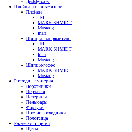
Диффузоры
Плойки и выпрямители
Плойки
JRL
MARK SHMIDT
Mustang
Inari
Щипцы-выпрямители
JRL
MARK SHMIDT
Inari
Mustang
Щипцы-гофре
MARK SHMIDT
Mustang
Расходные материалы
Воротнички
Перчатки
Пелерины
Пеньюары
Фартуки
Прочие расходники
Полотенца
Расчески и щетки
Щетки