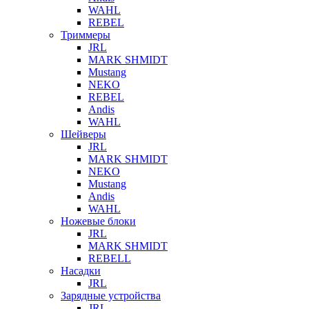
WAHL
REBEL
Триммеры
JRL
MARK SHMIDT
Mustang
NEKO
REBEL
Andis
WAHL
Шейверы
JRL
MARK SHMIDT
NEKO
Mustang
Andis
WAHL
Ножевые блоки
JRL
MARK SHMIDT
REBELL
Насадки
JRL
Зарядные устройства
JRL