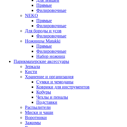
Для левшей
Прямые
Филировочные
NEKO
Прямые
Филировочные
Для бороды и усов
Филировочные
Ножницы Matakki
Прямые
Филировочные
Набор ножниц
Парикмахерские аксессуары
Зеркала
Кисти
Хранение и организация
Сумки и чемоданы
Коврики для инструментов
Кобуры
Чехлы и пеналы
Подставки
Распылители
Миски и чаши
Воротники
Зажимы