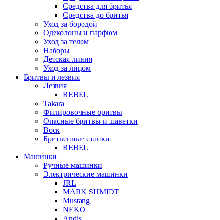
Средства для бритья
Средства до бритья
Уход за бородой
Одеколоны и парфюм
Уход за телом
Наборы
Детская линия
Уход за лицом
Бритвы и лезвия
Лезвия
REBEL
Takara
Филировочные бритвы
Опасные бритвы и шаветки
Воск
Бритвенные станки
REBEL
Машинки
Ручные машинки
Электрические машинки
JRL
MARK SHMIDT
Mustang
NEKO
Andis