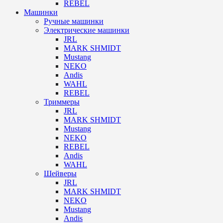
REBEL
Машинки
Ручные машинки
Электрические машинки
JRL
MARK SHMIDT
Mustang
NEKO
Andis
WAHL
REBEL
Триммеры
JRL
MARK SHMIDT
Mustang
NEKO
REBEL
Andis
WAHL
Шейверы
JRL
MARK SHMIDT
NEKO
Mustang
Andis