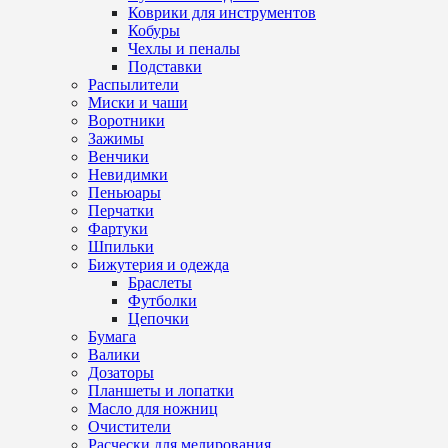
Коврики для инструментов
Кобуры
Чехлы и пеналы
Подставки
Распылители
Миски и чаши
Воротники
Зажимы
Венчики
Невидимки
Пеньюары
Перчатки
Фартуки
Шпильки
Бижутерия и одежда
Браслеты
Футболки
Цепочки
Бумага
Валики
Дозаторы
Планшеты и лопатки
Масло для ножниц
Очистители
Расчески для мелирования