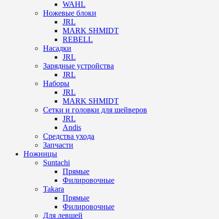
WAHL
Ножевые блоки
JRL
MARK SHMIDT
REBELL
Насадки
JRL
Зарядные устройства
JRL
Наборы
JRL
MARK SHMIDT
Сетки и головки для шейверов
JRL
Andis
Средства ухода
Запчасти
Ножницы
Suntachi
Прямые
Филировочные
Takara
Прямые
Филировочные
Для левшей