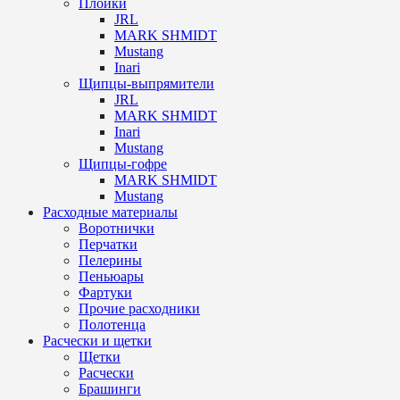
Плойки
JRL
MARK SHMIDT
Mustang
Inari
Щипцы-выпрямители
JRL
MARK SHMIDT
Inari
Mustang
Щипцы-гофре
MARK SHMIDT
Mustang
Расходные материалы
Воротнички
Перчатки
Пелерины
Пеньюары
Фартуки
Прочие расходники
Полотенца
Расчески и щетки
Щетки
Расчески
Брашинги