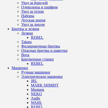
Уход за бородой
Одеколоны и парфюм
Уход за телом
Наборы
Детская линия
Уход за лицом
Бритвы и лезвия
Лезвия
REBEL
Takara
Филировочные бритвы
Опасные бритвы и шаветки
Воск
Бритвенные станки
REBEL
Машинки
Ручные машинки
Электрические машинки
JRL
MARK SHMIDT
Mustang
NEKO
Andis
WAHL
REBEL