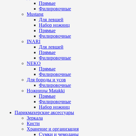
Прямые
Филировочные
Mustang
Для левшей
Набор ножниц
Прямые
Филировочные
INARI
Для левшей
Прямые
Филировочные
NEKO
Прямые
Филировочные
Для бороды и усов
Филировочные
Ножницы Matakki
Прямые
Филировочные
Набор ножниц
Парикмахерские аксессуары
Зеркала
Кисти
Хранение и организация
Сумки и чемоданы