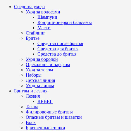
Средства ухода
Уход за волосами
Шампуни
Кондиционеры и бальзамы
Маски
Стайлинг
Бритьё
Средства после бритья
Средства для бритья
Средства до бритья
Уход за бородой
Одеколоны и парфюм
Уход за телом
Наборы
Детская линия
Уход за лицом
Бритвы и лезвия
Лезвия
REBEL
Takara
Филировочные бритвы
Опасные бритвы и шаветки
Воск
Бритвенные станки