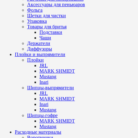
Аксессуары для пеньюаров
Фольга
Щетки для чистки
Упаковка
Товары для бритья
Подставки
Чаши
Держатели
Диффузоры
Плойки и выпрямители
Плойки
JRL
MARK SHMIDT
Mustang
Inari
Щипцы-выпрямители
JRL
MARK SHMIDT
Inari
Mustang
Щипцы-гофре
MARK SHMIDT
Mustang
Расходные материалы
Воротнички