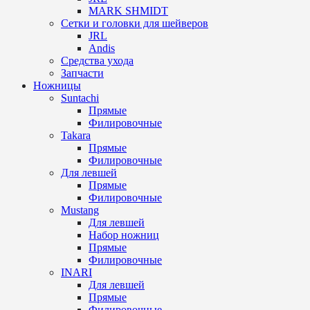
MARK SHMIDT
Сетки и головки для шейверов
JRL
Andis
Средства ухода
Запчасти
Ножницы
Suntachi
Прямые
Филировочные
Takara
Прямые
Филировочные
Для левшей
Прямые
Филировочные
Mustang
Для левшей
Набор ножниц
Прямые
Филировочные
INARI
Для левшей
Прямые
Филировочные