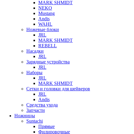
MARK SHMIDT
NEKO
Mustang
Andis
WAHL
Ножевые блоки
JRL
MARK SHMIDT
REBELL
Насадки
JRL
Зарядные устройства
JRL
Наборы
JRL
MARK SHMIDT
Сетки и головки для шейверов
JRL
Andis
Средства ухода
Запчасти
Ножницы
Suntachi
Прямые
Филировочные