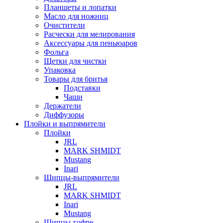
Планшеты и лопатки
Масло для ножниц
Очистители
Расчески для мелирования
Аксессуары для пеньюаров
Фольга
Щетки для чистки
Упаковка
Товары для бритья
Подставки
Чаши
Держатели
Диффузоры
Плойки и выпрямители
Плойки
JRL
MARK SHMIDT
Mustang
Inari
Щипцы-выпрямители
JRL
MARK SHMIDT
Inari
Mustang
Щипцы-гофре