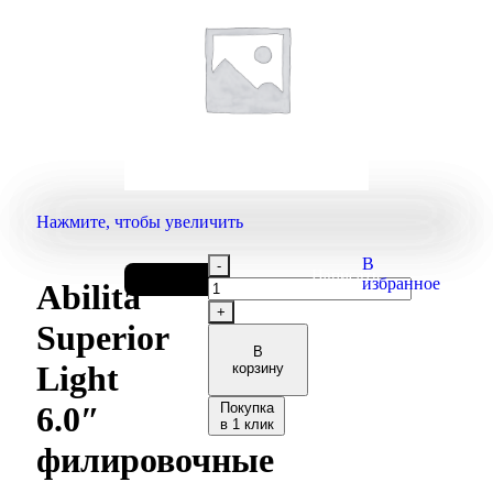
Нажмите, чтобы увеличить
В
Написать
11 000
₽
избранное
Abilita
в
телеграм
Superior
В
Light
корзину
Покупка
6.0″
в 1 клик
филировочные