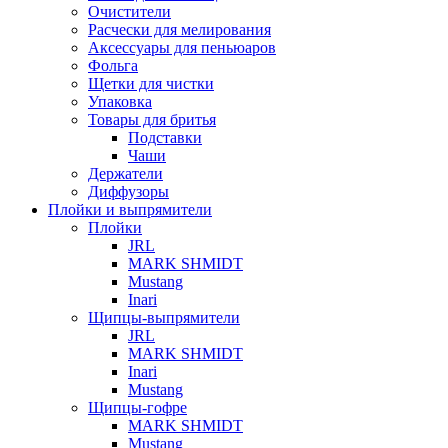
Очистители
Расчески для мелирования
Аксессуары для пеньюаров
Фольга
Щетки для чистки
Упаковка
Товары для бритья
Подставки
Чаши
Держатели
Диффузоры
Плойки и выпрямители
Плойки
JRL
MARK SHMIDT
Mustang
Inari
Щипцы-выпрямители
JRL
MARK SHMIDT
Inari
Mustang
Щипцы-гофре
MARK SHMIDT
Mustang