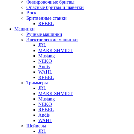
Филировочные бритвы
Опасные бритвы и шаветки
Воск
Бритвенные станки
REBEL
Машинки
Ручные машинки
Электрические машинки
JRL
MARK SHMIDT
Mustang
NEKO
Andis
WAHL
REBEL
Триммеры
JRL
MARK SHMIDT
Mustang
NEKO
REBEL
Andis
WAHL
Шейверы
JRL