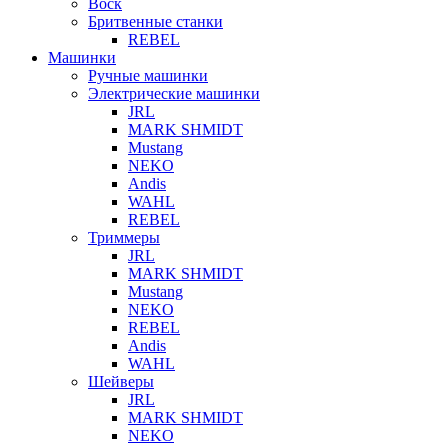
Воск
Бритвенные станки
REBEL
Машинки
Ручные машинки
Электрические машинки
JRL
MARK SHMIDT
Mustang
NEKO
Andis
WAHL
REBEL
Триммеры
JRL
MARK SHMIDT
Mustang
NEKO
REBEL
Andis
WAHL
Шейверы
JRL
MARK SHMIDT
NEKO