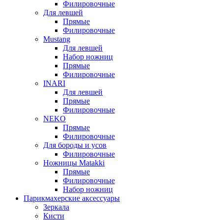
Филировочные
Для левшей
Прямые
Филировочные
Mustang
Для левшей
Набор ножниц
Прямые
Филировочные
INARI
Для левшей
Прямые
Филировочные
NEKO
Прямые
Филировочные
Для бороды и усов
Филировочные
Ножницы Matakki
Прямые
Филировочные
Набор ножниц
Парикмахерские аксессуары
Зеркала
Кисти