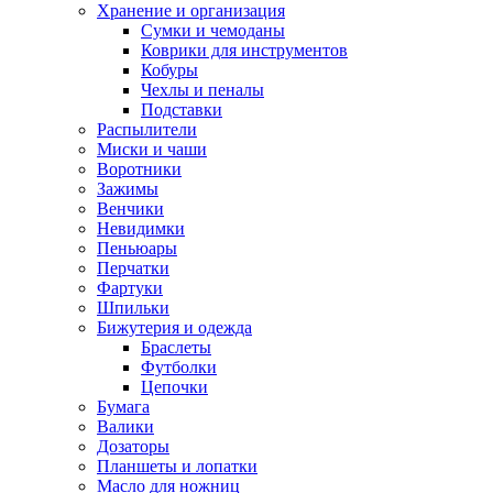
Хранение и организация
Сумки и чемоданы
Коврики для инструментов
Кобуры
Чехлы и пеналы
Подставки
Распылители
Миски и чаши
Воротники
Зажимы
Венчики
Невидимки
Пеньюары
Перчатки
Фартуки
Шпильки
Бижутерия и одежда
Браслеты
Футболки
Цепочки
Бумага
Валики
Дозаторы
Планшеты и лопатки
Масло для ножниц