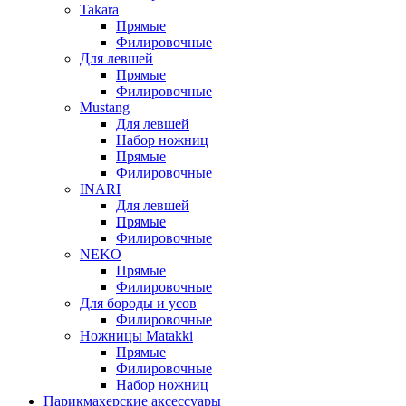
Takara
Прямые
Филировочные
Для левшей
Прямые
Филировочные
Mustang
Для левшей
Набор ножниц
Прямые
Филировочные
INARI
Для левшей
Прямые
Филировочные
NEKO
Прямые
Филировочные
Для бороды и усов
Филировочные
Ножницы Matakki
Прямые
Филировочные
Набор ножниц
Парикмахерские аксессуары