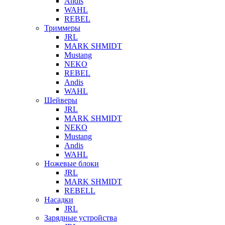
Andis
WAHL
REBEL
Триммеры
JRL
MARK SHMIDT
Mustang
NEKO
REBEL
Andis
WAHL
Шейверы
JRL
MARK SHMIDT
NEKO
Mustang
Andis
WAHL
Ножевые блоки
JRL
MARK SHMIDT
REBELL
Насадки
JRL
Зарядные устройства