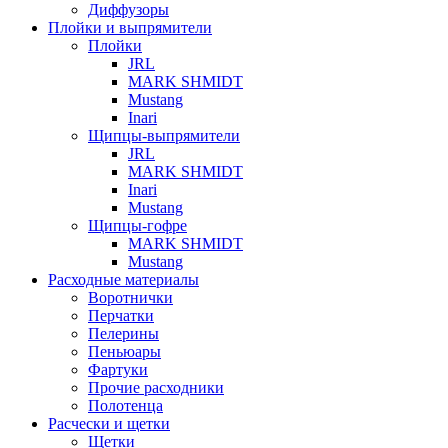
Диффузоры
Плойки и выпрямители
Плойки
JRL
MARK SHMIDT
Mustang
Inari
Щипцы-выпрямители
JRL
MARK SHMIDT
Inari
Mustang
Щипцы-гофре
MARK SHMIDT
Mustang
Расходные материалы
Воротнички
Перчатки
Пелерины
Пеньюары
Фартуки
Прочие расходники
Полотенца
Расчески и щетки
Щетки