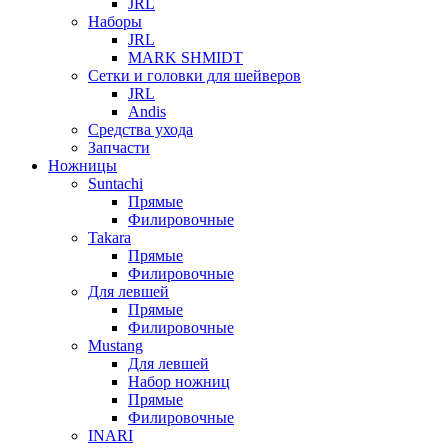
JRL
Наборы
JRL
MARK SHMIDT
Сетки и головки для шейверов
JRL
Andis
Средства ухода
Запчасти
Ножницы
Suntachi
Прямые
Филировочные
Takara
Прямые
Филировочные
Для левшей
Прямые
Филировочные
Mustang
Для левшей
Набор ножниц
Прямые
Филировочные
INARI