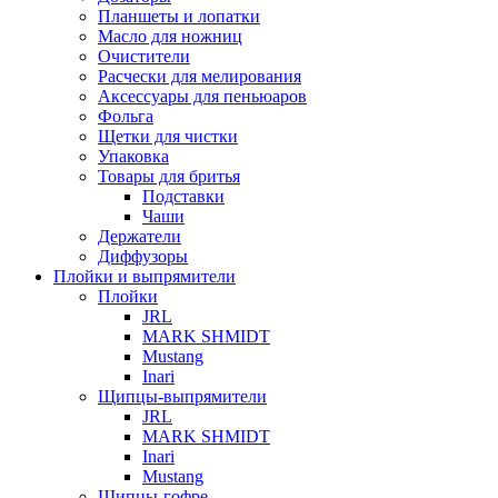
Планшеты и лопатки
Масло для ножниц
Очистители
Расчески для мелирования
Аксессуары для пеньюаров
Фольга
Щетки для чистки
Упаковка
Товары для бритья
Подставки
Чаши
Держатели
Диффузоры
Плойки и выпрямители
Плойки
JRL
MARK SHMIDT
Mustang
Inari
Щипцы-выпрямители
JRL
MARK SHMIDT
Inari
Mustang
Щипцы-гофре