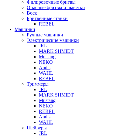
Филировочные бритвы
Опасные бритвы и шаветки
Воск
Бритвенные станки
REBEL
Машинки
Ручные машинки
Электрические машинки
JRL
MARK SHMIDT
Mustang
NEKO
Andis
WAHL
REBEL
Триммеры
JRL
MARK SHMIDT
Mustang
NEKO
REBEL
Andis
WAHL
Шейверы
JRL