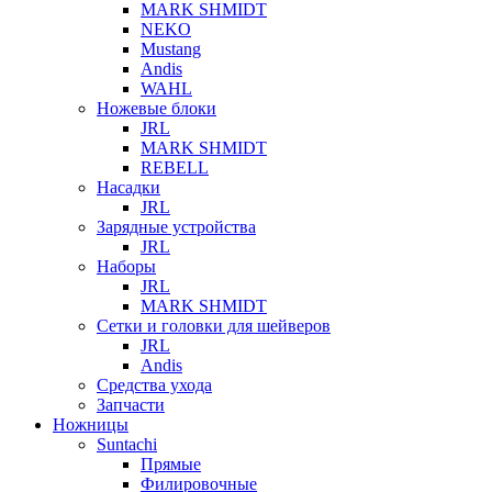
MARK SHMIDT
NEKO
Mustang
Andis
WAHL
Ножевые блоки
JRL
MARK SHMIDT
REBELL
Насадки
JRL
Зарядные устройства
JRL
Наборы
JRL
MARK SHMIDT
Сетки и головки для шейверов
JRL
Andis
Средства ухода
Запчасти
Ножницы
Suntachi
Прямые
Филировочные