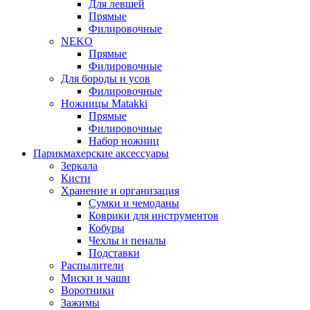
Для левшей
Прямые
Филировочные
NEKO
Прямые
Филировочные
Для бороды и усов
Филировочные
Ножницы Matakki
Прямые
Филировочные
Набор ножниц
Парикмахерские аксессуары
Зеркала
Кисти
Хранение и организация
Сумки и чемоданы
Коврики для инструментов
Кобуры
Чехлы и пеналы
Подставки
Распылители
Миски и чаши
Воротники
Зажимы