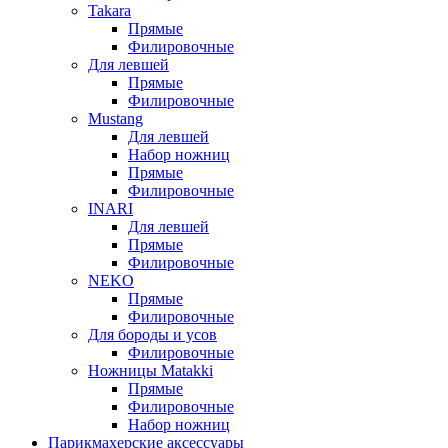
Takara
Прямые
Филировочные
Для левшей
Прямые
Филировочные
Mustang
Для левшей
Набор ножниц
Прямые
Филировочные
INARI
Для левшей
Прямые
Филировочные
NEKO
Прямые
Филировочные
Для бороды и усов
Филировочные
Ножницы Matakki
Прямые
Филировочные
Набор ножниц
Парикмахерские аксессуары