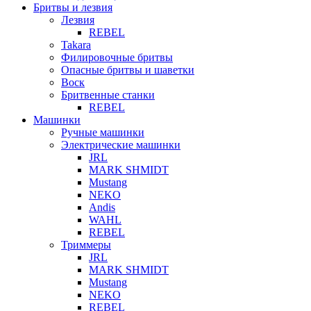
Бритвы и лезвия
Лезвия
REBEL
Takara
Филировочные бритвы
Опасные бритвы и шаветки
Воск
Бритвенные станки
REBEL
Машинки
Ручные машинки
Электрические машинки
JRL
MARK SHMIDT
Mustang
NEKO
Andis
WAHL
REBEL
Триммеры
JRL
MARK SHMIDT
Mustang
NEKO
REBEL