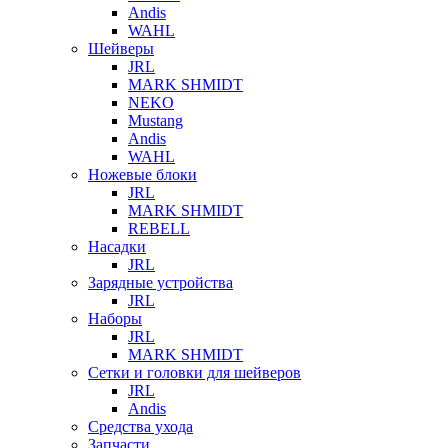
Andis
WAHL
Шейверы
JRL
MARK SHMIDT
NEKO
Mustang
Andis
WAHL
Ножевые блоки
JRL
MARK SHMIDT
REBELL
Насадки
JRL
Зарядные устройства
JRL
Наборы
JRL
MARK SHMIDT
Сетки и головки для шейверов
JRL
Andis
Средства ухода
Запчасти