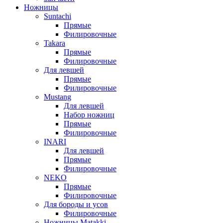
Ножницы
Suntachi
Прямые
Филировочные
Takara
Прямые
Филировочные
Для левшей
Прямые
Филировочные
Mustang
Для левшей
Набор ножниц
Прямые
Филировочные
INARI
Для левшей
Прямые
Филировочные
NEKO
Прямые
Филировочные
Для бороды и усов
Филировочные
Ножницы Matakki