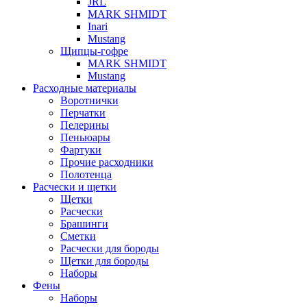
JRL
MARK SHMIDT
Inari
Mustang
Щипцы-гофре
MARK SHMIDT
Mustang
Расходные материалы
Воротнички
Перчатки
Пелерины
Пеньюары
Фартуки
Прочие расходники
Полотенца
Расчески и щетки
Щетки
Расчески
Брашинги
Сметки
Расчески для бороды
Щетки для бороды
Наборы
Фены
Наборы