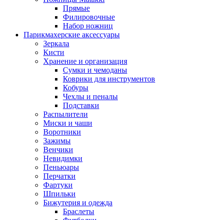
Прямые
Филировочные
Набор ножниц
Парикмахерские аксессуары
Зеркала
Кисти
Хранение и организация
Сумки и чемоданы
Коврики для инструментов
Кобуры
Чехлы и пеналы
Подставки
Распылители
Миски и чаши
Воротники
Зажимы
Венчики
Невидимки
Пеньюары
Перчатки
Фартуки
Шпильки
Бижутерия и одежда
Браслеты