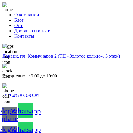
О компании
Блог
Опт
Доставка и оплата
Контакты
Донецк, пл. Коммунаров 2 (ТЦ «Золотое кольцо», 3 этаж)
Ежедневно: с 9:00 до 19:00
+7 (949) 853-63-87
elegram-
Whatsapp
plane
elegram-
Whatsapp