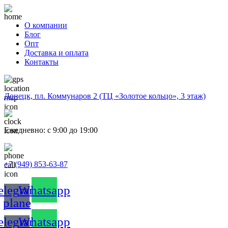
О компании
Блог
Опт
Доставка и оплата
Контакты
Донецк, пл. Коммунаров 2 (ТЦ «Золотое кольцо», 3 этаж)
Ежедневно: с 9:00 до 19:00
+7 (949) 853-63-87
elegram-
Whatsapp
plane
elegram-
Whatsapp