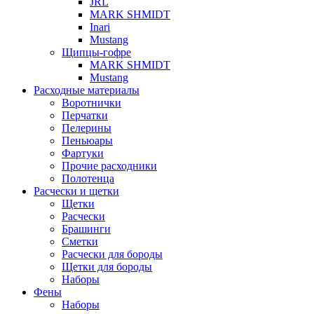
JRL
MARK SHMIDT
Inari
Mustang
Щипцы-гофре
MARK SHMIDT
Mustang
Расходные материалы
Воротнички
Перчатки
Пелерины
Пеньюары
Фартуки
Прочие расходники
Полотенца
Расчески и щетки
Щетки
Расчески
Брашинги
Сметки
Расчески для бороды
Щетки для бороды
Наборы
Фены
Наборы