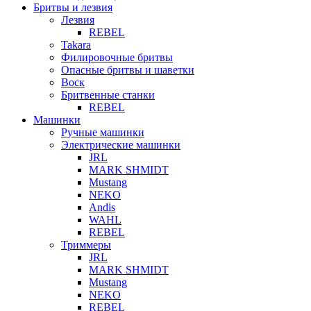
Бритвы и лезвия
Лезвия
REBEL
Takara
Филировочные бритвы
Опасные бритвы и шаветки
Воск
Бритвенные станки
REBEL
Машинки
Ручные машинки
Электрические машинки
JRL
MARK SHMIDT
Mustang
NEKO
Andis
WAHL
REBEL
Триммеры
JRL
MARK SHMIDT
Mustang
NEKO
REBEL