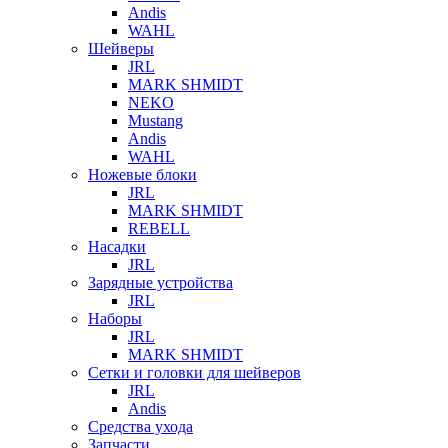
Andis
WAHL
Шейверы
JRL
MARK SHMIDT
NEKO
Mustang
Andis
WAHL
Ножевые блоки
JRL
MARK SHMIDT
REBELL
Насадки
JRL
Зарядные устройства
JRL
Наборы
JRL
MARK SHMIDT
Сетки и головки для шейверов
JRL
Andis
Средства ухода
Запчасти