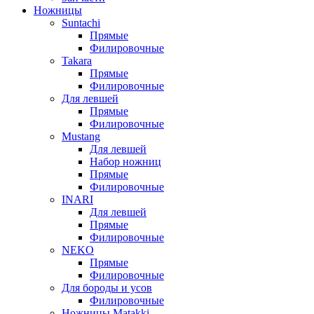
Ножницы
Suntachi
Прямые
Филировочные
Takara
Прямые
Филировочные
Для левшей
Прямые
Филировочные
Mustang
Для левшей
Набор ножниц
Прямые
Филировочные
INARI
Для левшей
Прямые
Филировочные
NEKO
Прямые
Филировочные
Для бороды и усов
Филировочные
Ножницы Matakki