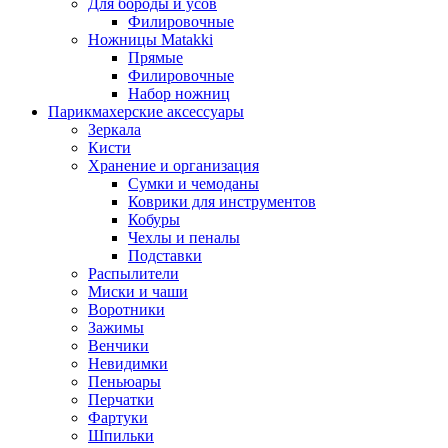
Для бороды и усов
Филировочные
Ножницы Matakki
Прямые
Филировочные
Набор ножниц
Парикмахерские аксессуары
Зеркала
Кисти
Хранение и организация
Сумки и чемоданы
Коврики для инструментов
Кобуры
Чехлы и пеналы
Подставки
Распылители
Миски и чаши
Воротники
Зажимы
Венчики
Невидимки
Пеньюары
Перчатки
Фартуки
Шпильки