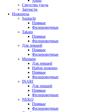
Andis
Средства ухода
Запчасти
Ножницы
Suntachi
Прямые
Филировочные
Takara
Прямые
Филировочные
Для левшей
Прямые
Филировочные
Mustang
Для левшей
Набор ножниц
Прямые
Филировочные
INARI
Для левшей
Прямые
Филировочные
NEKO
Прямые
Филировочные