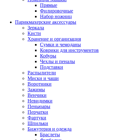
Прямые
Филировочные
Набор ножниц
Парикмахерские аксессуары
Зеркала
Кисти
Хранение и организация
Сумки и чемоданы
Коврики для инструментов
Кобуры
Чехлы и пеналы
Подставки
Распылители
Миски и чаши
Воротники
Зажимы
Венчики
Невидимки
Пеньюары
Перчатки
Фартуки
Шпильки
Бижутерия и одежда
Браслеты