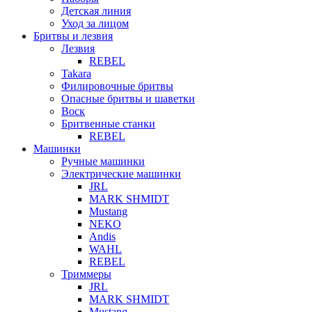
Детская линия
Уход за лицом
Бритвы и лезвия
Лезвия
REBEL
Takara
Филировочные бритвы
Опасные бритвы и шаветки
Воск
Бритвенные станки
REBEL
Машинки
Ручные машинки
Электрические машинки
JRL
MARK SHMIDT
Mustang
NEKO
Andis
WAHL
REBEL
Триммеры
JRL
MARK SHMIDT
Mustang