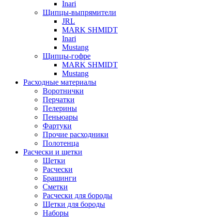
Inari
Щипцы-выпрямители
JRL
MARK SHMIDT
Inari
Mustang
Щипцы-гофре
MARK SHMIDT
Mustang
Расходные материалы
Воротнички
Перчатки
Пелерины
Пеньюары
Фартуки
Прочие расходники
Полотенца
Расчески и щетки
Щетки
Расчески
Брашинги
Сметки
Расчески для бороды
Щетки для бороды
Наборы