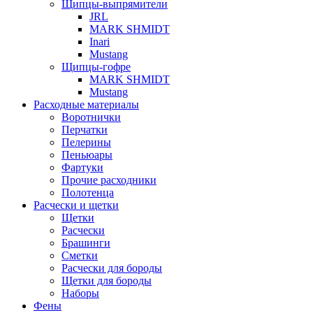
Щипцы-выпрямители
JRL
MARK SHMIDT
Inari
Mustang
Щипцы-гофре
MARK SHMIDT
Mustang
Расходные материалы
Воротнички
Перчатки
Пелерины
Пеньюары
Фартуки
Прочие расходники
Полотенца
Расчески и щетки
Щетки
Расчески
Брашинги
Сметки
Расчески для бороды
Щетки для бороды
Наборы
Фены