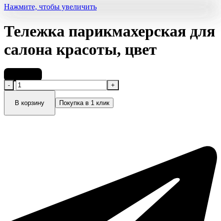
Нажмите, чтобы увеличить
Тележка парикмахерская для
салона красоты, цвет
30 721
₽
Количество
товара
Тележка
В корзину
Покупка в 1 клик
парикмахерская
для
салона
красоты,
цвет