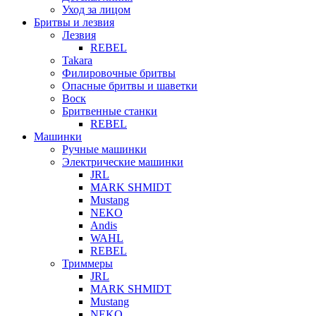
Уход за лицом
Бритвы и лезвия
Лезвия
REBEL
Takara
Филировочные бритвы
Опасные бритвы и шаветки
Воск
Бритвенные станки
REBEL
Машинки
Ручные машинки
Электрические машинки
JRL
MARK SHMIDT
Mustang
NEKO
Andis
WAHL
REBEL
Триммеры
JRL
MARK SHMIDT
Mustang
NEKO