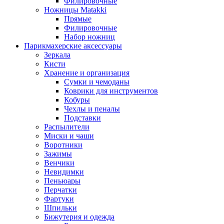
Филировочные
Ножницы Matakki
Прямые
Филировочные
Набор ножниц
Парикмахерские аксессуары
Зеркала
Кисти
Хранение и организация
Сумки и чемоданы
Коврики для инструментов
Кобуры
Чехлы и пеналы
Подставки
Распылители
Миски и чаши
Воротники
Зажимы
Венчики
Невидимки
Пеньюары
Перчатки
Фартуки
Шпильки
Бижутерия и одежда