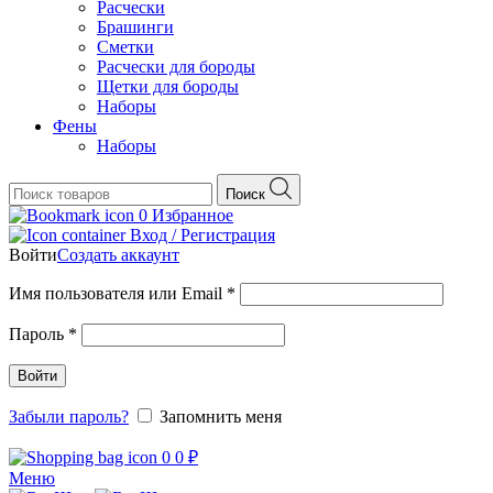
Расчески
Брашинги
Сметки
Расчески для бороды
Щетки для бороды
Наборы
Фены
Наборы
Поиск
0
Избранное
Вход / Регистрация
Войти
Создать аккаунт
Обязательно
Имя пользователя или Email
*
Обязательно
Пароль
*
Войти
Забыли пароль?
Запомнить меня
0
0
₽
Меню