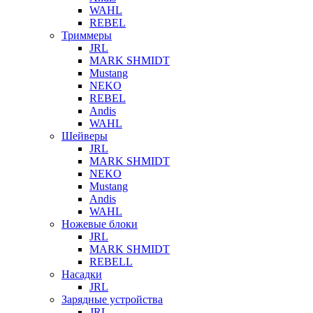
WAHL
REBEL
Триммеры
JRL
MARK SHMIDT
Mustang
NEKO
REBEL
Andis
WAHL
Шейверы
JRL
MARK SHMIDT
NEKO
Mustang
Andis
WAHL
Ножевые блоки
JRL
MARK SHMIDT
REBELL
Насадки
JRL
Зарядные устройства
JRL