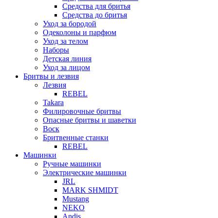
Средства для бритья
Средства до бритья
Уход за бородой
Одеколоны и парфюм
Уход за телом
Наборы
Детская линия
Уход за лицом
Бритвы и лезвия
Лезвия
REBEL
Takara
Филировочные бритвы
Опасные бритвы и шаветки
Воск
Бритвенные станки
REBEL
Машинки
Ручные машинки
Электрические машинки
JRL
MARK SHMIDT
Mustang
NEKO
Andis