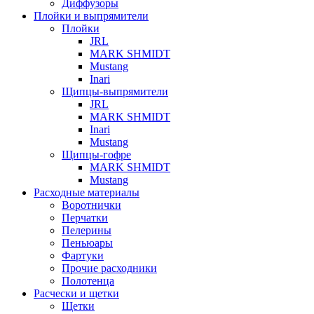
Диффузоры
Плойки и выпрямители
Плойки
JRL
MARK SHMIDT
Mustang
Inari
Щипцы-выпрямители
JRL
MARK SHMIDT
Inari
Mustang
Щипцы-гофре
MARK SHMIDT
Mustang
Расходные материалы
Воротнички
Перчатки
Пелерины
Пеньюары
Фартуки
Прочие расходники
Полотенца
Расчески и щетки
Щетки