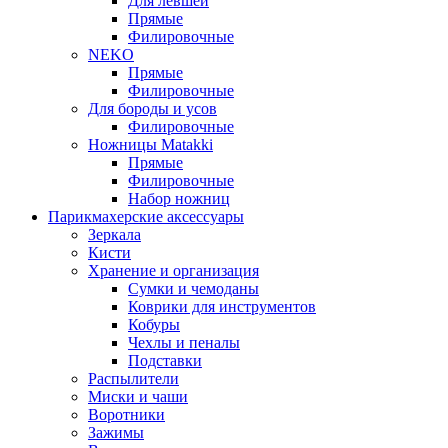
Для левшей
Прямые
Филировочные
NEKO
Прямые
Филировочные
Для бороды и усов
Филировочные
Ножницы Matakki
Прямые
Филировочные
Набор ножниц
Парикмахерские аксессуары
Зеркала
Кисти
Хранение и организация
Сумки и чемоданы
Коврики для инструментов
Кобуры
Чехлы и пеналы
Подставки
Распылители
Миски и чаши
Воротники
Зажимы