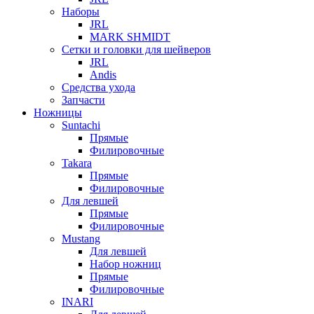
Наборы
JRL
MARK SHMIDT
Сетки и головки для шейверов
JRL
Andis
Средства ухода
Запчасти
Ножницы
Suntachi
Прямые
Филировочные
Takara
Прямые
Филировочные
Для левшей
Прямые
Филировочные
Mustang
Для левшей
Набор ножниц
Прямые
Филировочные
INARI