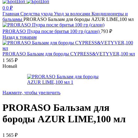
0
0
₽
Главная
Средства ухода
Уход за волосами
Кондиционеры и
бальзамы
PRORASO Бальзам для бороды AZUR LIME,100 мл
PRORASO Пудра после бритья 100 гр (салон)
793
₽
Назад к товарам
PRORASO Бальзам для бороды CYPRESS&VETYVER,100 мл
1 565
₽
Новый
Нажмите, чтобы увеличить
PRORASO Бальзам для
бороды AZUR LIME,100 мл
1 565
₽