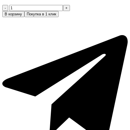
Количество
товара
В корзину
Покупка в 1 клик
PRORASO
Бальзам
для
бороды
AZUR
LIME,100
мл