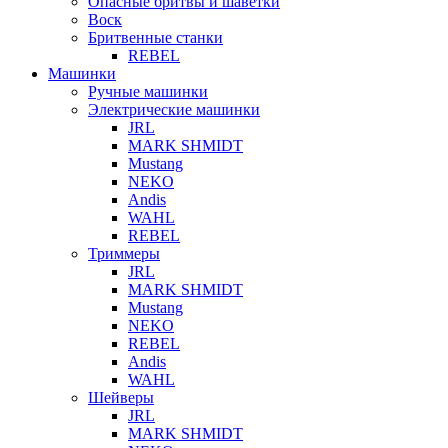
Опасные бритвы и шаветки
Воск
Бритвенные станки
REBEL
Машинки
Ручные машинки
Электрические машинки
JRL
MARK SHMIDT
Mustang
NEKO
Andis
WAHL
REBEL
Триммеры
JRL
MARK SHMIDT
Mustang
NEKO
REBEL
Andis
WAHL
Шейверы
JRL
MARK SHMIDT