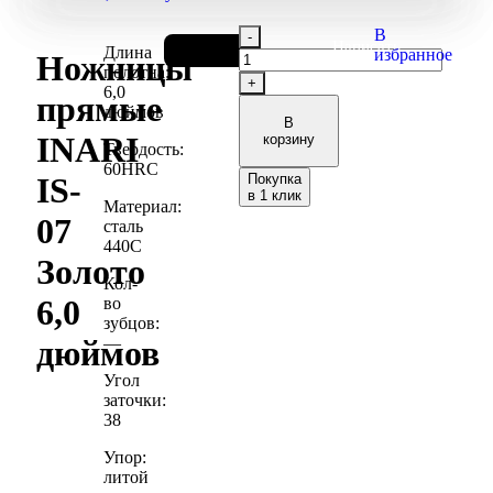
В
Написать
10 100
₽
Длина
избранное
Ножницы
в
полотна:
телеграм
6,0
прямые
дюймов
В
INARI
корзину
Твердость:
60HRC
Покупка
IS-
в 1 клик
Материал:
07
сталь
440С
Золото
Кол-
6,0
во
зубцов:
—
дюймов
Угол
заточки:
38
Упор:
литой