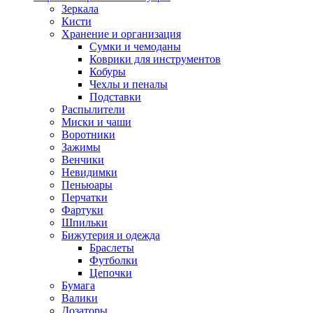
Зеркала
Кисти
Хранение и организация
Сумки и чемоданы
Коврики для инструментов
Кобуры
Чехлы и пеналы
Подставки
Распылители
Миски и чаши
Воротники
Зажимы
Венчики
Невидимки
Пеньюары
Перчатки
Фартуки
Шпильки
Бижутерия и одежда
Браслеты
Футболки
Цепочки
Бумага
Валики
Дозаторы