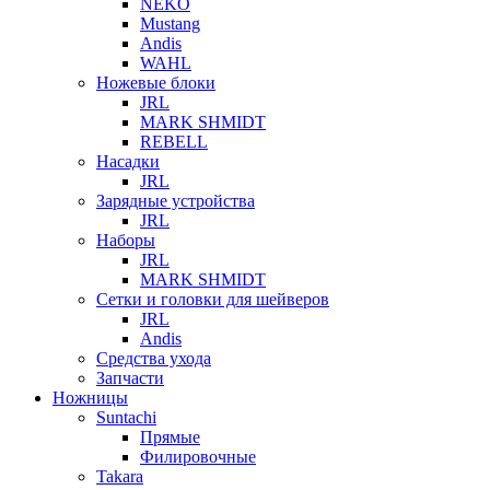
NEKO
Mustang
Andis
WAHL
Ножевые блоки
JRL
MARK SHMIDT
REBELL
Насадки
JRL
Зарядные устройства
JRL
Наборы
JRL
MARK SHMIDT
Сетки и головки для шейверов
JRL
Andis
Средства ухода
Запчасти
Ножницы
Suntachi
Прямые
Филировочные
Takara