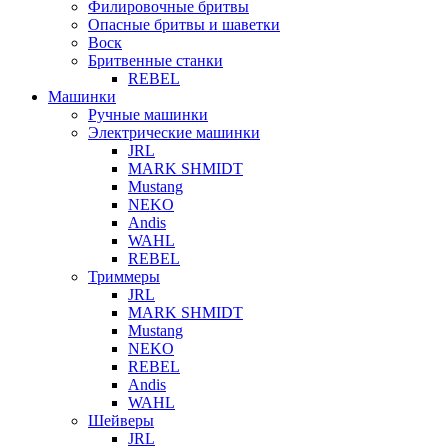
Филировочные бритвы
Опасные бритвы и шаветки
Воск
Бритвенные станки
REBEL
Машинки
Ручные машинки
Электрические машинки
JRL
MARK SHMIDT
Mustang
NEKO
Andis
WAHL
REBEL
Триммеры
JRL
MARK SHMIDT
Mustang
NEKO
REBEL
Andis
WAHL
Шейверы
JRL