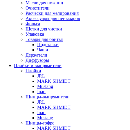
Масло для ножниц
Очистители
Расчески для мелирования
Аксессуары для пеньюаров
Фольга
Щетки для чистки
Упаковка
Товары для бритья
Подставки
Чаши
Держатели
Диффузоры
Плойки и выпрямители
Плойки
JRL
MARK SHMIDT
Mustang
Inari
Щипцы-выпрямители
JRL
MARK SHMIDT
Inari
Mustang
Щипцы-гофре
MARK SHMIDT