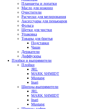
Планшеты и лопатки
Масло для ножниц
Очистители
Расчески для мелирования
Аксессуары для пеньюаров
Фольга
Щетки для чистки
Упаковка
Товары для бритья
Подставки
Чаши
Держатели
Диффузоры
Плойки и выпрямители
Плойки
JRL
MARK SHMIDT
Mustang
Inari
Щипцы-выпрямители
JRL
MARK SHMIDT
Inari
Mustang
Щипцы-гофре