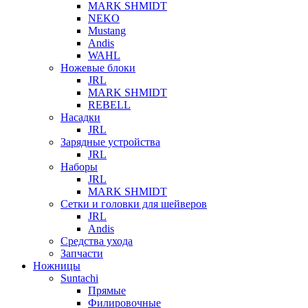
MARK SHMIDT
NEKO
Mustang
Andis
WAHL
Ножевые блоки
JRL
MARK SHMIDT
REBELL
Насадки
JRL
Зарядные устройства
JRL
Наборы
JRL
MARK SHMIDT
Сетки и головки для шейверов
JRL
Andis
Средства ухода
Запчасти
Ножницы
Suntachi
Прямые
Филировочные