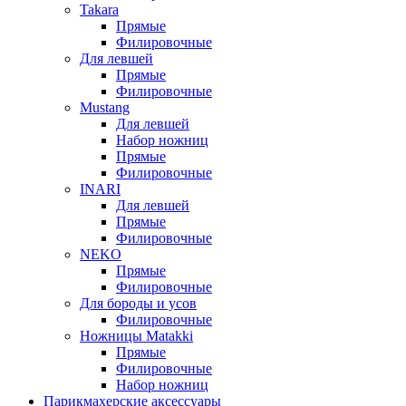
Takara
Прямые
Филировочные
Для левшей
Прямые
Филировочные
Mustang
Для левшей
Набор ножниц
Прямые
Филировочные
INARI
Для левшей
Прямые
Филировочные
NEKO
Прямые
Филировочные
Для бороды и усов
Филировочные
Ножницы Matakki
Прямые
Филировочные
Набор ножниц
Парикмахерские аксессуары